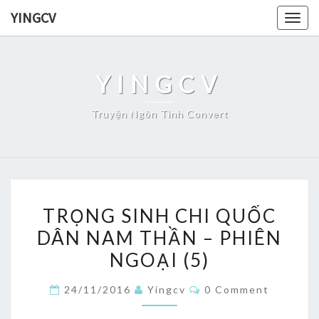
Skip
YINGCV
Togg
to
navig
content
YINGCV
Truyện Ngôn Tình Convert
TRỌNG
TRỌNG SINH CHI QUỐC
SINH
DÂN NAM THẦN – PHIÊN
CHI
NGOẠI (5)
QUỐC
DÂN
Comments
24/11/2016
Yingcv
0 Comment
NAM
THẦN