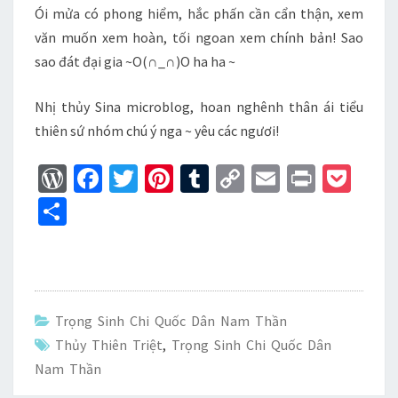
Ói mửa có phong hiểm, hắc phấn cần cẩn thận, xem
văn muốn xem hoàn, tối ngoan xem chính bản! Sao
sao đát đại gia ~O(∩_∩)O ha ha ~
Nhị thủy Sina microblog, hoan nghênh thân ái tiểu
thiên sứ nhóm chú ý nga ~ yêu các ngươi!
W
Fa
T
Pi
T
C
E
Pr
P
or
ce
wi
nt
u
o
m
in
oc
S
d
b
tt
er
m
p
ai
t
ke
h
Pr
o
er
es
bl
y
l
t
ar
es
o
t
r
Li
e
s
k
n
Trọng Sinh Chi Quốc Dân Nam Thần
k
Thủy Thiên Triệt
,
Trọng Sinh Chi Quốc Dân
Nam Thần