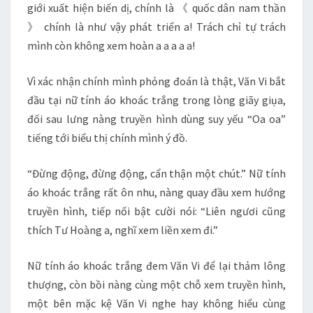
giới xuất hiện biến dị, chính là 《 quốc dân nam thần
》 chính là như vậy phát triển a! Trách chỉ tự trách
mình còn không xem hoàn a a a a a!
Vì xác nhận chính mình phỏng đoán là thật, Văn Vi bắt
đầu tại nữ tính áo khoác trắng trong lòng giãy giụa,
đối sau lưng nàng truyền hình dùng suy yếu “Oa oa”
tiếng tới biểu thị chính mình ý đồ.
“Đừng động, đừng động, cẩn thận một chút.” Nữ tính
áo khoác trắng rất ôn nhu, nàng quay đầu xem hướng
truyền hình, tiếp nối bật cười nói: “Liên ngươi cũng
thích Tư Hoàng a, nghĩ xem liền xem đi.”
Nữ tính áo khoác trắng đem Văn Vi để lại thảm lông
thượng, còn bồi nàng cùng một chỗ xem truyền hình,
một bên mặc kệ Văn Vi nghe hay không hiểu cùng