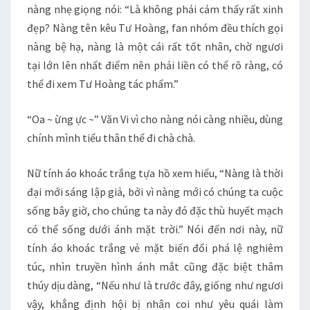
nàng nhẹ giọng nói: “Là không phải cảm thấy rất xinh
đẹp? Nàng tên kêu Tư Hoàng, fan nhóm đều thích gọi
nàng bệ hạ, nàng là một cái rất tốt nhân, chờ ngươi
tại lớn lên nhất điểm nên phải liền có thể rõ ràng, có
thể đi xem Tư Hoàng tác phẩm.”
“Oa ~ ừng ực ~” Văn Vi vì cho nàng nói càng nhiều, dùng
chính mình tiểu thân thể đi chà chà.
Nữ tính áo khoác trắng tựa hồ xem hiểu, “Nàng là thời
đại mới sáng lập giả, bởi vì nàng mới có chúng ta cuộc
sống bây giờ, cho chúng ta này đó đặc thù huyết mạch
có thể sống dưới ánh mặt trời.” Nói đến nơi này, nữ
tính áo khoác trắng vẻ mặt biến đổi phá lệ nghiêm
túc, nhìn truyền hình ánh mắt cũng đặc biệt thâm
thúy dịu dàng, “Nếu như là trước đây, giống như ngươi
vậy, khẳng định hội bị nhân coi như yêu quái làm