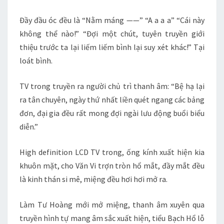
Đầy đầu óc đều là “Nằm máng ——” “A a a a” “Cái này
không thể nào!” “Đợi một chút, tuyên truyền giới
thiệu trước ta lại liếm liếm bình lại suy xét khác!” Tại
loát bình.
TV trong truyền ra người chủ trì thanh âm: “Bệ hạ lại
ra tân chuyên, ngày thứ nhất liền quét ngang các bảng
đơn, đại gia đều rất mong đợi ngài lưu động buổi biểu
diễn.”
High definition LCD TV trong, ống kính xuất hiện kia
khuôn mặt, cho Văn Vi trợn tròn hổ mắt, đầy mắt đều
là kinh thán si mê, miệng đều hơi hơi mở ra.
Làm Tư Hoàng mới mở miệng, thanh âm xuyên qua
truyền hình tự mang âm sắc xuất hiện, tiểu Bạch Hổ lỗ