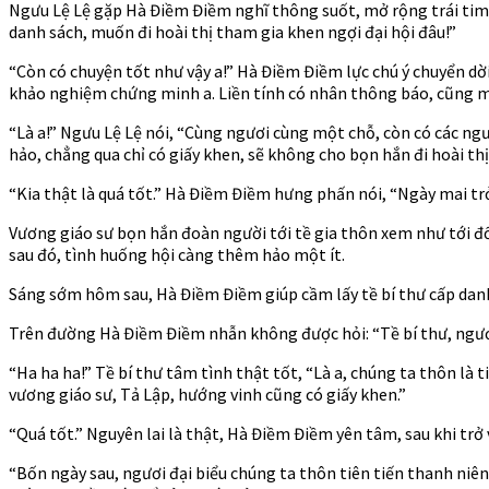
–
Ngưu Lệ Lệ gặp Hà Điềm Điềm nghĩ thông suốt, mở rộng trái tim n
Ch
danh sách, muốn đi hoài thị tham gia khen ngợi đại hội đâu!”
275
–
“Còn có chuyện tốt như vậy a!” Hà Điềm Điềm lực chú ý chuyển dời
276
khảo nghiệm chứng minh a. Liền tính có nhân thông báo, cũng mu
“Là a!” Ngưu Lệ Lệ nói, “Cùng ngươi cùng một chỗ, còn có các ngư
hảo, chẳng qua chỉ có giấy khen, sẽ không cho bọn hắn đi hoài thị
“Kia thật là quá tốt.” Hà Điềm Điềm hưng phấn nói, “Ngày mai trở
Vương giáo sư bọn hắn đoàn người tới tề gia thôn xem như tới đối,
sau đó, tình huống hội càng thêm hảo một ít.
Sáng sớm hôm sau, Hà Điềm Điềm giúp cầm lấy tề bí thư cấp danh 
Trên đường Hà Điềm Điềm nhẫn không được hỏi: “Tề bí thư, ngươi
“Ha ha ha!” Tề bí thư tâm tình thật tốt, “Là a, chúng ta thôn là 
vương giáo sư, Tả Lập, hướng vinh cũng có giấy khen.”
“Quá tốt.” Nguyên lai là thật, Hà Điềm Điềm yên tâm, sau khi trở v
“Bốn ngày sau, ngươi đại biểu chúng ta thôn tiên tiến thanh niên 