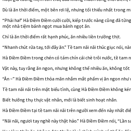
Dù là ăn thời điểm, một bên rơi lệ, nhưng tối thiểu nhất trong m
“Phải ha!” Hà Điềm Điềm cười cười, kiếp trước nàng cũng đã từng
một nhà tiệm bánh ngọt mua bánh ngọt ăn.
Chỉ là ăn thời điểm rất hạnh phúc, ăn nhiều liền trường thịt.
“Nhanh chút rửa tay, tới đây ăn.” Tề tam nãi nãi thúc giục nói, n
Hà Điềm Điềm trong chén có tám chín cái chè trôi nước, tề tam nã
Vật này, tuy rằng ăn ngon, nhưng không thể nhiều ăn, không tốt 
“Ân ~” Hà Điềm Điềm thỏa mãn nhắm mắt phẩm vị ăn ngon như vậ
Tề tam nãi nãi trên mặt biểu tình, cùng Hà Điềm Điềm không ké
Biết hưởng thụ thực vật nhân, mới là biết sinh hoạt nhân.
Hà Điềm Điềm tại tề tam nãi nãi trên người xem đến này nhất đi
“Nãi nãi, ngươi tay nghề này thật hảo.” Hà Điềm Điềm nói, “Lần 