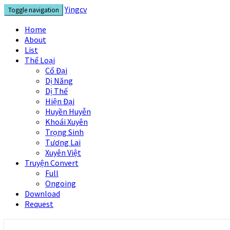
Skip
Yingcv
Toggle navigation
to
content
Home
About
List
Thể Loại
Cổ Đại
Dị Năng
Dị Thế
Hiện Đại
Huyền Huyễn
Khoái Xuyên
Trọng Sinh
Tương Lai
Xuyên Việt
Truyện Convert
Full
Ongoing
Download
Request
Yingcv