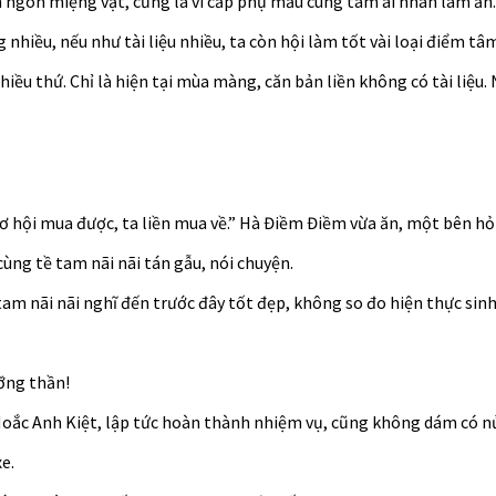
n ngon miệng vật, cũng là vì cấp phụ mẫu cùng tâm ái nhân làm ăn.
g nhiều, nếu như tài liệu nhiều, ta còn hội làm tốt vài loại điểm tâm
iều thứ. Chỉ là hiện tại mùa màng, căn bản liền không có tài liệu. 
ó cơ hội mua được, ta liền mua về.” Hà Điềm Điềm vừa ăn, một bên hỏi
ùng tề tam nãi nãi tán gẫu, nói chuyện.
am nãi nãi nghĩ đến trước đây tốt đẹp, không so đo hiện thực sinh
ỡng thần!
Hoắc Anh Kiệt, lập tức hoàn thành nhiệm vụ, cũng không dám có nử
e.