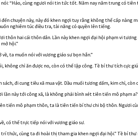
ói: “Hảo, cùng ngươi nói tin tức tốt. Năm nay năm trung có tiên t
 đến chuyện này, này đó khen ngợi tuy rằng không thể cấp nàng man
ốn nghiêm túc điều tra, tài năng có quyền lên tiếng.
ơi thôn hai cái thôn dân. Lần này khen ngợi đại hội phạm vi tương 
 mở hội.”
 về, ta muốn nói với vương giáo sư bọn hắn.”
 không chỉ ăn được no, còn có thể lập công. Tề bí thư tích cực giú
sách, đi cung tiêu xã mua vật. Dầu muối tương dấm, kim chỉ, còn 
 lần này tới công xã, là không phải bình xét tiên tiến mô phạm a?
tiên tiến mô phạm thôn, ta là tiên tiến bí thư chi bộ thôn. Ngươi c
ề, có thể trực tiếp nói với vương giáo sư.
trí thức, cùng ta đi hoài thị tham gia khen ngợi đại hội.” Tề bí th