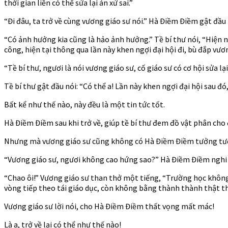
thời gian liền có thể sửa lại án xử sai.”
“Đi đâu, ta trở về cùng vương giáo sư nói.” Hà Điềm Điềm gật đầu
“Có ảnh hưởng kia cũng là hảo ảnh hưởng.” Tề bí thư nói, “Hiện n
công, hiện tại thông qua lần này khen ngợi đại hội đi, bù đắp vươn
“Tề bí thư, ngươi là nói vương giáo sư, cố giáo sư có cơ hội sửa lại
Tề bí thư gật đầu nói: “Có thể a! Lần này khen ngợi đại hội sau đó
Bất kể như thế nào, này đều là một tin tức tốt.
Hà Điềm Điềm sau khi trở về, giúp tề bí thư đem đồ vật phân cho đại
Nhưng mà vương giáo sư cũng không có Hà Điềm Điềm tưởng tượng
“Vương giáo sư, ngươi không cao hứng sao?” Hà Điềm Điềm nghi v
“Chao ôi!” Vương giáo sư than thở một tiếng, “Trường học không l
vòng tiếp theo tái giáo dục, còn không bằng thành thành thật thật
Vương giáo sư lời nói, cho Hà Điềm Điềm thất vọng mất mác!
Là a, trở về lại có thể như thế nào!