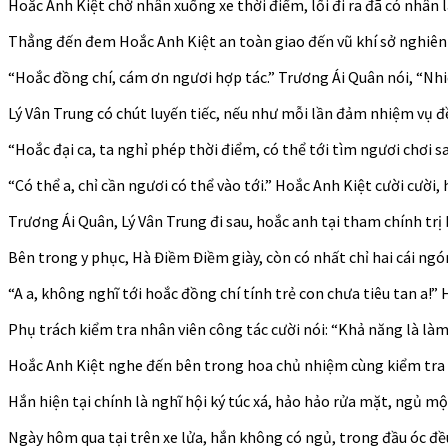
Hoắc Anh Kiệt chờ nhân xuống xe thời điểm, lối đi ra đã có nhân lá
Thẳng đến đem Hoắc Anh Kiệt an toàn giao đến vũ khí sở nghiên 
“Hoắc đồng chí, cám ơn ngươi hợp tác.” Trương Ái Quân nói, “Nhi
Lý Vân Trung có chút luyến tiếc, nếu như mỗi lần đảm nhiệm vụ đề
“Hoắc đại ca, ta nghỉ phép thời điểm, có thể tới tìm ngươi chơi s
“Có thể a, chỉ cần ngươi có thể vào tới.” Hoắc Anh Kiệt cười cười
Trương Ái Quân, Lý Vân Trung đi sau, hoắc anh tại tham chính tr
Bên trong y phục, Hà Điềm Điềm giày, còn có nhất chỉ hai cái ngó
“A a, không nghĩ tới hoắc đồng chí tính trẻ con chưa tiêu tan a!”
Phụ trách kiểm tra nhân viên công tác cười nói: “Khả năng là là
Hoắc Anh Kiệt nghe đến bên trong hoa chủ nhiệm cùng kiểm tra nh
Hắn hiện tại chính là nghĩ hội ký túc xá, hảo hảo rửa mặt, ngủ mộ
Ngày hôm qua tại trên xe lửa, hắn không có ngủ, trong đầu óc đề