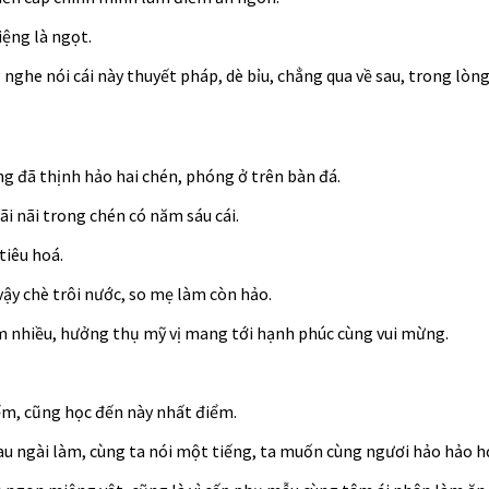
iệng là ngọt.
 nghe nói cái này thuyết pháp, dè bỉu, chẳng qua về sau, trong lòn
àng đã thịnh hảo hai chén, phóng ở trên bàn đá.
i nãi trong chén có năm sáu cái.
tiêu hoá.
y chè trôi nước, so mẹ làm còn hảo.
m nhiều, hưởng thụ mỹ vị mang tới hạnh phúc cùng vui mừng.
ểm, cũng học đến này nhất điểm.
sau ngài làm, cùng ta nói một tiếng, ta muốn cùng ngươi hảo hảo h