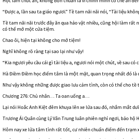
Học làm thức ăn, không đơn thuần là vì chính mình có thể ăn đế
“Được a, lần sau ta giáo ngươi.” Tề tam nãi nãi nói, “Tài liệu khôn
Tề tam nãi nãi trước đây ăn qua hảo vật nhiều, cũng hội làm rất nh
có thể mở một cửa tiệm.
Chao ôi, hiện tại không cho mở tiệm!
Nghĩ không rõ ràng tại sao lại như vậy!
“Kia ngươi yêu cầu cái gì tài liệu a, ngươi nói một chút, về sau c
Hà Điềm Điềm học điểm tâm là một mặt, quan trọng nhất đó là c
Như vậy không những được giao lưu cảm tình, còn có thể cho tề t
Chương 276: Chủ nhân. . . Ta oan uổng a. . .
Lại nói Hoắc Anh Kiệt đêm khuya lên xe lửa sau đó, nhắm mắt dư
Trương Ái Quân cùng Lý Vân Trung luân phiên nghỉ ngơi, bảo hộ 
Hôm nay xe lửa tâm tình rất tốt, cư nhiên chuẩn điểm đến trạm x