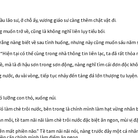
 lão sư, ở chỗ ấy, vương giáo sư càng thêm chật vật đi.
 muốn trở về, cũng là không nghĩ liên lụy tiểu bối.
y rằng nàng biết về sau tình huống, nhưng này cũng muốn sáu năm s
 “Hiện tại có thể cùng trong nhà thông tin liên lạc, ta đã rất thỏa 
ề, mà là đi hậu sơn trong sơn động, nàng nghĩ tìm cái đơn độc kh
g nước, du vài vòng, tiếp tục nhảy đến tảng đá lớn thượng tu luyện.
ó lưỡng con thỏ, xuống núi.
 đó làm chè trôi nước, bên trong là chính mình làm hạt vừng nhân
 môi, tề tam nãi nãi làm chè trôi nước đặc biệt ăn ngon, mùi vị đặ
ên mất phiền não.” Tề tam nãi nãi nói, nàng trước đây một cá nhân
liền cấp chính mình làm điểm ăn ngon.