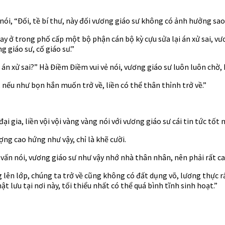
 nói, “Đối, tề bí thư, này đối vương giáo sư không có ảnh hưởng sa
ay ở trong phố cấp một bộ phận cán bộ kỳ cựu sửa lại án xử sai, v
g giáo sư, cố giáo sư.”
 án xử sai?” Hà Điềm Điềm vui vẻ nói, vương giáo sư luôn luôn chờ, hy
, nếu như bọn hắn muốn trở về, liền có thể thân thỉnh trở về.”
 gia, liền vội vội vàng vàng nói với vương giáo sư cái tin tức tốt n
 cao hứng như vậy, chỉ là khẽ cười.
ấn nói, vương giáo sư như vậy nhớ nhà thân nhân, nên phải rất ca
ên lớp, chúng ta trở về cũng không có đất dụng võ, lương thực rất
 lưu tại nơi này, tối thiểu nhất có thể quá bình tĩnh sinh hoạt.”