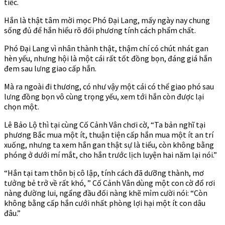
tiếc.
Hắn là thật tâm mời mọc Phó Đại Lang, mấy ngày nay chung
sống đủ để hắn hiểu rõ đối phương tính cách phẩm chất.
Phó Đại Lang vì nhân thành thật, thậm chí có chút nhát gan
hèn yếu, nhưng hội là một cái rất tốt đồng bọn, đáng giá hắn
đem sau lưng giao cấp hắn.
Mà ra ngoài đi thương, có như vậy một cái có thể giao phó sau
lưng đồng bọn vô cùng trọng yếu, xem tới hắn còn được lại
chọn một.
Lê Bảo Lộ thì tại cùng Cố Cảnh Vân chơi cờ, “Ta bản nghĩ tại
phương Bắc mua một ít, thuận tiện cấp hắn mua một ít an trí
xuống, nhưng ta xem hắn gan thật sự là tiểu, còn không bằng
phóng ở dưới mí mắt, cho hắn trước lịch luyện hai năm lại nói.”
“Hắn tại tam thôn bị cô lập, tính cách đã dưỡng thành, mơ
tưởng bẻ trở về rất khó, ” Cố Cảnh Vân dùng một con cờ đổ rơi
nàng đường lui, ngẩng đầu đối nàng khẽ mỉm cười nói: “Còn
không bằng cấp hắn cưới nhất phòng lợi hại một ít con dâu
đâu.”