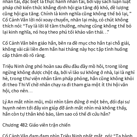
nhân tài, đặc biệt là thực hành nhân tài, bởi vậy sách luận luật
pháp chờ kiến thức khẳng định hội gia tăng độ khó, đề lượng
cũng hội gia tăng. Chính là kinh nghĩa cũng không thể bỏ lại, ”
Cố Cảnh Vân lời nói xoay chuyển, nhăn lại mày, có chút không
thích nói: “Tuy là lời lẽ tầm thường, nhưng cũng không thể bỏ
lại kinh nghĩa, nó hoạ theo phú tối khảo văn thái. . .”
Cố Cảnh Vân bên giáo hắn, bên ra đề mục cho hắn tại chỗ giải,
không vài cái liền đem hắn hai tháng này học tập tình huống
cấp thăm dò rõ ràng.
Triệu Ninh ứng phó hoàn sau đều đầu đầy mồ hôi, trong lòng
ngừng không được chột dạ, bởi vì lão sư không ở nhà, lại là nghỉ
hè, trong thư viện nhân tâm phấp phỏng, hắn cũng không khỏi
đi theo Thi Vĩ chờ nhân chạy ra đi tham gia một ít thi hội văn
hội, cho nên. . .
Lý An mắt nhìn mũi, mũi nhìn tâm đứng ở một bên, đối đại sư
huynh ném tới đây xin giúp đỡ ánh mắt nhìn mà không thấy,
hắn còn tự thân khó bảo, làm sao có thể đi cứu hắn?
Chương 482: Giáo viên trận chiến
Cố Cảnh Vân đạm đạm nhìn Triệu Ninh nhất mắt, nói: “Ta hành