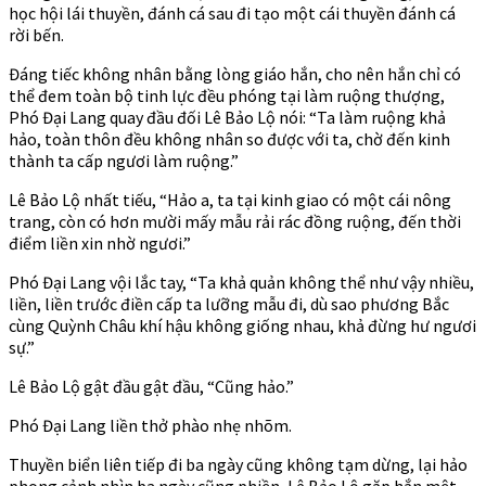
học hội lái thuyền, đánh cá sau đi tạo một cái thuyền đánh cá
rời bến.
Đáng tiếc không nhân bằng lòng giáo hắn, cho nên hắn chỉ có
thể đem toàn bộ tinh lực đều phóng tại làm ruộng thượng,
Phó Đại Lang quay đầu đối Lê Bảo Lộ nói: “Ta làm ruộng khả
hảo, toàn thôn đều không nhân so được với ta, chờ đến kinh
thành ta cấp ngươi làm ruộng.”
Lê Bảo Lộ nhất tiếu, “Hảo a, ta tại kinh giao có một cái nông
trang, còn có hơn mười mấy mẫu rải rác đồng ruộng, đến thời
điểm liền xin nhờ ngươi.”
Phó Đại Lang vội lắc tay, “Ta khả quản không thể như vậy nhiều,
liền, liền trước điền cấp ta lưỡng mẫu đi, dù sao phương Bắc
cùng Quỳnh Châu khí hậu không giống nhau, khả đừng hư ngươi
sự.”
Lê Bảo Lộ gật đầu gật đầu, “Cũng hảo.”
Phó Đại Lang liền thở phào nhẹ nhõm.
Thuyền biển liên tiếp đi ba ngày cũng không tạm dừng, lại hảo
phong cảnh nhìn ba ngày cũng phiền, Lê Bảo Lộ gặp hắn mệt