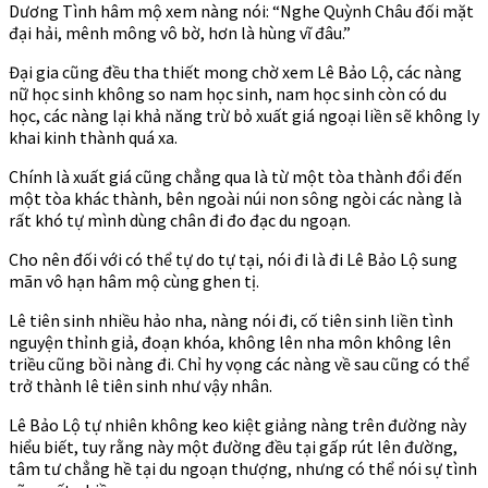
Dương Tình hâm mộ xem nàng nói: “Nghe Quỳnh Châu đối mặt
đại hải, mênh mông vô bờ, hơn là hùng vĩ đâu.”
Đại gia cũng đều tha thiết mong chờ xem Lê Bảo Lộ, các nàng
nữ học sinh không so nam học sinh, nam học sinh còn có du
học, các nàng lại khả năng trừ bỏ xuất giá ngoại liền sẽ không ly
khai kinh thành quá xa.
Chính là xuất giá cũng chẳng qua là từ một tòa thành đổi đến
một tòa khác thành, bên ngoài núi non sông ngòi các nàng là
rất khó tự mình dùng chân đi đo đạc du ngoạn.
Cho nên đối với có thể tự do tự tại, nói đi là đi Lê Bảo Lộ sung
mãn vô hạn hâm mộ cùng ghen tị.
Lê tiên sinh nhiều hảo nha, nàng nói đi, cố tiên sinh liền tình
nguyện thỉnh giả, đoạn khóa, không lên nha môn không lên
triều cũng bồi nàng đi. Chỉ hy vọng các nàng về sau cũng có thể
trở thành lê tiên sinh như vậy nhân.
Lê Bảo Lộ tự nhiên không keo kiệt giảng nàng trên đường này
hiểu biết, tuy rằng này một đường đều tại gấp rút lên đường,
tâm tư chẳng hề tại du ngoạn thượng, nhưng có thể nói sự tình