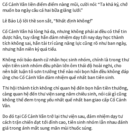
Cố Cảnh Vân liền điểm điểm nàng mũi, cười nói: “Ta khả ký, chớ
muốn ba ngày câu cá hai bữa giăng lưới.”
Lê Bảo Lộ lời thề son sắt, “Nhất định không!”
Cố Cảnh Vân hả lòng hả dạ, nhưng không phải ai đều có thể tin
được hắn, tuy rằng hắn đảm nhiệm dạy tới nay dạy học thành
tích không sai, hắn tài trí cùng năng lực cũng rõ như ban ngày,
nhưng hắn niên kỷ quá tiểu.
Không nói báo danh cử nhân học sinh nhóm, chính là trong thư
viện tiên sinh nhóm đều phần lớn ôm thái độ hoài nghi, cho
nên bất luận tô sơn trưởng thế nào nói bọn hắn đều không đáp
ứng cho Cố Cảnh Vân đảm nhiệm quế nhất ban tiên sinh.
Thi hội thành tích không chỉ quan hệ đến bọn hắn tiền thưởng,
càng quan hệ đến thư viện sang năm chiêu sinh, nói cái gì cũng
không thể đem trọng yếu nhất quế nhất ban giao cấp Cố Cảnh
Vân.
Do đó tại Cố Cảnh Vân trở lại thư viện sau, đảm nhiệm dạy tư
cách trận chiến đạt tới đỉnh cao, tiên sinh nhóm lẫn nhau đánh
giá trong ánh mắt sung mãn mùi thuốc súng.