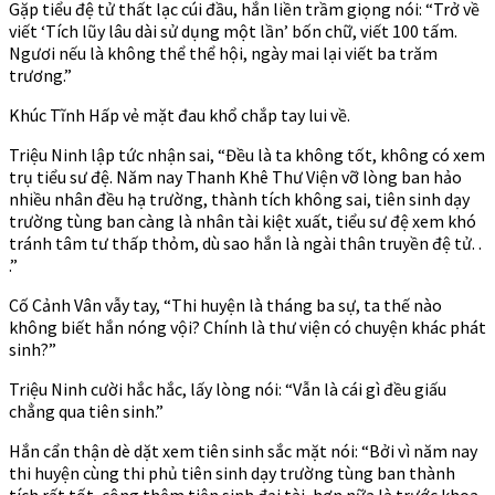
Gặp tiểu đệ tử thất lạc cúi đầu, hắn liền trầm giọng nói: “Trở về
viết ‘Tích lũy lâu dài sử dụng một lần’ bốn chữ, viết 100 tấm.
Ngươi nếu là không thể thể hội, ngày mai lại viết ba trăm
trương.”
Khúc Tĩnh Hấp vẻ mặt đau khổ chắp tay lui về.
Triệu Ninh lập tức nhận sai, “Đều là ta không tốt, không có xem
trụ tiểu sư đệ. Năm nay Thanh Khê Thư Viện vỡ lòng ban hảo
nhiều nhân đều hạ trường, thành tích không sai, tiên sinh dạy
trường tùng ban càng là nhân tài kiệt xuất, tiểu sư đệ xem khó
tránh tâm tư thấp thỏm, dù sao hắn là ngài thân truyền đệ tử. .
.”
Cố Cảnh Vân vẫy tay, “Thi huyện là tháng ba sự, ta thế nào
không biết hắn nóng vội? Chính là thư viện có chuyện khác phát
sinh?”
Triệu Ninh cười hắc hắc, lấy lòng nói: “Vẫn là cái gì đều giấu
chẳng qua tiên sinh.”
Hắn cẩn thận dè dặt xem tiên sinh sắc mặt nói: “Bởi vì năm nay
thi huyện cùng thi phủ tiên sinh dạy trường tùng ban thành
tích rất tốt, cộng thêm tiên sinh đại tài, hơn nữa là trước khoa