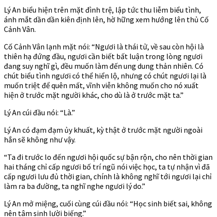
Lý An biểu hiện trên mặt đình trệ, lập tức thu liễm biểu tình,
ánh mắt dần dần kiên định lên, hờ hững xem hướng lên thủ Cố
Cảnh Vân.
Cố Cảnh Vân lạnh mặt nói: “Ngươi là thái tử, về sau còn hội là
thiên hạ đứng đầu, ngươi cần biết bất luận trong lòng ngươi
đang suy nghĩ gì, đều muốn làm đến ung dung thản nhiên. Có
chút biểu tình ngươi có thể hiển lộ, nhưng có chút ngươi lại là
muốn triệt để quên mất, vĩnh viễn không muốn cho nó xuất
hiện ở trước mặt người khác, cho dù là ở trước mặt ta.”
Lý An cúi đầu nói: “Là.”
Lý An có đạm đạm ủy khuất, kỳ thật ở trước mặt người ngoài
hắn sẽ không như vậy.
“Ta đi trước lo đến ngươi hội quốc sự bận rộn, cho nên thời gian
hai tháng chỉ cấp ngươi bố trí ngũ nói việc học, ta tự nhận vì đã
cấp ngươi lưu đủ thời gian, chính là không nghĩ tới ngươi lại chỉ
làm ra ba đường, ta nghĩ nghe ngươi lý do.”
Lý An mở miệng, cuối cùng cúi đầu nói: “Học sinh biết sai, không
nên tâm sinh lười biếng.”