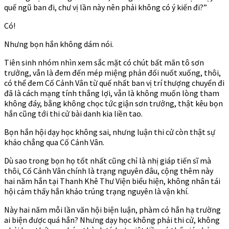
quế ngũ ban đi, chư vị lần này nên phải không có ý kiến đi?”
Có!
Nhưng bọn hắn không dám nói.
Tiên sinh nhóm nhìn xem sắc mặt có chút bất mãn tô sơn
trưởng, vẫn là đem đến mép miệng phản đối nuốt xuống, thôi,
có thể đem Cố Cảnh Vân từ quế nhất ban vị trí thượng chuyển đi
đã là cách mạng tính thắng lợi, vẫn là không muốn lòng tham
không đáy, bằng không chọc tức giận sơn trưởng, thật kêu bọn
hắn cũng tới thi cử bài danh kia liền tao.
Bọn hắn hội dạy học không sai, nhưng luận thi cử còn thật sự
khảo chẳng qua Cố Cảnh Vân.
Dù sao trong bọn họ tốt nhất cũng chỉ là nhị giáp tiến sĩ mà
thôi, Cố Cảnh Vân chính là trạng nguyên đâu, cộng thêm này
hai năm hắn tại Thanh Khê Thư Viện biểu hiện, không nhân tái
hội cảm thấy hắn khảo trúng trạng nguyên là vận khí.
Này hai năm mỗi lần văn hội biện luận, phàm có hắn hạ trường
ai biện được quá hắn? Nhưng dạy học không phải thi cử, không