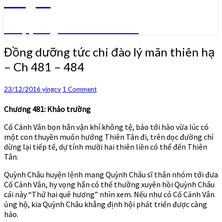
Truyện ngôn tình convert
Đồng
Đồng dưỡng tức chi đào lý mãn thiên hạ
dưỡng
– Ch 481 – 484
tức
chi
đào
Comments
23/12/2016
yingcv
1 Comment
lý
mãn
Chương 481: Khảo trường
thiên
Cố Cảnh Vân bọn hắn vận khí không tệ, bảo tới hào vừa lúc có
hạ
một con thuyền muốn hướng Thiên Tân đi, trên dọc đường chỉ
–
dừng lại tiếp tế, dự tính mười hai thiên liền có thể đến Thiên
Ch
Tân.
481
–
Quỳnh Châu huyện lệnh mang Quỳnh Châu sĩ thân nhóm tới đưa
484
Cố Cảnh Vân, hy vọng hắn có thể thường xuyên hồi Quỳnh Châu
cái này “Thứ hai quê hương” nhìn xem. Nếu như có Cố Cảnh Vân
ủng hộ, kia Quỳnh Châu khẳng định hội phát triển được càng
hảo.