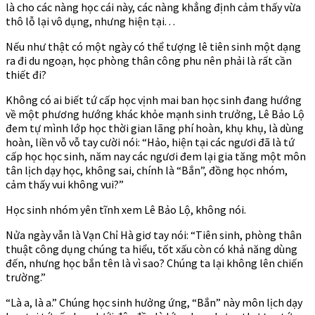
là cho các nàng học cái này, các nàng khẳng định cảm thấy vừa
thô lỗ lại vô dụng, nhưng hiện tại. . .
Nếu như thật có một ngày có thể tượng lê tiên sinh một dạng
ra đi du ngoạn, học phòng thân công phu nên phải là rất cần
thiết đi?
Không có ai biết tứ cấp học vịnh mai ban học sinh đang hướng
về một phương hướng khác khỏe mạnh sinh trưởng, Lê Bảo Lộ
đem tự mình lớp học thời gian lãng phí hoàn, khụ khụ, là dùng
hoàn, liền vỗ vỗ tay cười nói: “Hảo, hiện tại các ngươi đã là tứ
cấp học học sinh, năm nay các ngươi đem lại gia tăng một môn
tân lịch dạy học, không sai, chính là “Bắn”, đồng học nhóm,
cảm thấy vui không vui?”
Học sinh nhóm yên tĩnh xem Lê Bảo Lộ, không nói.
Nửa ngày vẫn là Vạn Chỉ Hà giơ tay nói: “Tiên sinh, phòng thân
thuật công dụng chúng ta hiểu, tốt xấu còn có khả năng dùng
đến, nhưng học bắn tên là vì sao? Chúng ta lại không lên chiến
trường.”
“Là a, là a.” Chúng học sinh hưởng ứng, “Bắn” này môn lịch dạy