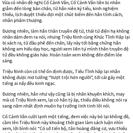
Vừa có nhân đề nghị Cố Cảnh Vân, Cố Cảnh Vân liền bị nhân
giẫm đến lòng bàn chân, từ hắn niên kỷ tiểu, kinh nghiệm
thiếu, lịch duyệt thiếu đợi một chút biếm đến hắn tính cách,
nhân phẩm thượng.
Đương nhiên, làm hắn thân truyền đệ tử, thái tử điện hạ không
nhân dám đem ra nói, nhưng Triệu Ninh cùng Khúc Tĩnh Hấp lại
bị xách ra, từ đầu phê đến chân, lấy này tới bằng chứng hắn
không am hiểu dạy học, ngươi xem liên tự mình thân truyền đệ
tử đều không giáo hảo. Hoàn toàn xem không đến điểm lóe
sáng.
Triệu Ninh còn có thể ổn định được, Tiểu Tĩnh hấp lại nhẫn
không được mơ tưởng “Vượt trội hơn người”, tới cái gáy một
tiếng ai nấy đều kinh ngạc.
Đương nhiên, hắn như vậy cũng là bị nhân khuyến khích, may
mà có Triệu Ninh xem, lại có hắn tỷ áp, thiếu điều không nói ra
sang năm nhất định muốn hạ trường linh tinh lời nói.
Cố Cảnh Vân cười lạnh một tiếng, đem việc này bỏ lại không đề,
cầm lên Triệu Ninh này khoảng thời gian làm sách luận nhìn
xem, lời bình nói: “Có sở tiến bộ, tân hoàng đăng cơ, vưu thiếu