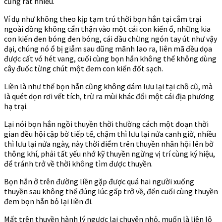
cũng rất nhiều.
Ví dụ như không theo kịp tạm trú thời bọn hắn tại cắm trại
ngoài đồng không cẩn thận vào một cái con kiến ổ, những kia
con kiến đen bóng đen bóng, cái đầu chừng ngón tay út như vậy
đại, chúng nó ổ bị giẫm sau dũng mãnh lao ra, liên mã đều dọa
được cất vó hét vang, cuối cùng bọn hắn không thể không dùng
cây đuốc từng chút một đem con kiến đốt sạch.
Liền là như thế bọn hắn cũng không dám lưu lại tại chỗ cũ, mà
là quét dọn rơi vết tích, trừ ra mùi khác đổi một cái địa phương
hạ trại.
Lại nói bọn hắn ngồi thuyền thời thường cách một đoạn thời
gian đều hội cập bờ tiếp tế, chậm thì lưu lại nửa canh giờ, nhiều
thì lưu lại nửa ngày, này thời điểm trên thuyền nhân hội lên bờ
thông khí, phải tất yếu nhớ kỹ thuyền ngừng vị trí cùng ký hiệu,
để tránh trở về thời không tìm được thuyền.
Bọn hắn ở trên đường liền gặp được quá hai người xuống
thuyền sau không thể đúng lúc gấp trở về, đến cuối cùng thuyền
đem bọn hắn bỏ lại liền đi.
Mất trên thuyền hành lý ngược lại chuyện nhỏ, muốn là liên lộ