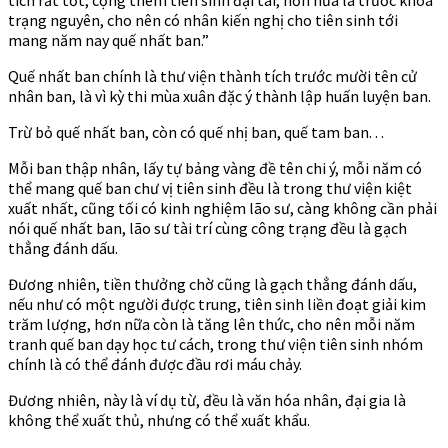
trạng nguyên, cho nên có nhân kiến nghị cho tiên sinh tới
mang năm nay quế nhất ban.”
Quế nhất ban chính là thư viện thành tích trước mười tên cử
nhân ban, là vì kỳ thi mùa xuân đặc ý thành lập huấn luyện ban.
Trừ bỏ quế nhất ban, còn có quế nhị ban, quế tam ban. . .
Mỗi ban thập nhân, lấy tự bảng vàng đề tên chi ý, mỗi năm có
thể mang quế ban chư vị tiên sinh đều là trong thư viện kiệt
xuất nhất, cũng tối có kinh nghiệm lão sư, càng không cần phải
nói quế nhất ban, lão sư tài trí cùng công trạng đều là gạch
thẳng đánh dấu.
Đương nhiên, tiền thưởng chờ cũng là gạch thẳng đánh dấu,
nếu như có một người được trung, tiên sinh liền đoạt giải kim
trăm lượng, hơn nữa còn là tăng lên thức, cho nên mỗi năm
tranh quế ban dạy học tư cách, trong thư viện tiên sinh nhóm
chính là có thể đánh được đầu rơi máu chảy.
Đương nhiên, này là ví dụ từ, đều là văn hóa nhân, đại gia là
không thể xuất thủ, nhưng có thể xuất khẩu.