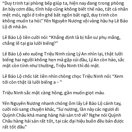
“Duy trinh tại phòng bếp giúp ta, hiện nay đang trong phòng
ăn bày cơm đâu, tĩnh hấp cũng không biết thế nào, tất cả nhân
mệt mỏi, ngồi ở trên ghế bất ngôn bất ngữ, duy trinh còn
không muốn ta hỏi.” Yến Nguyên Nương vội vàng hầu hạ Lê Bảo
Lộ đi nhà ăn.
Lê Bảo Lộ liền cười nói: “Khẳng định là bị hắn sư phụ mắng,
chẳng lẽ tại gia lười biếng?”
Lê Bảo Lộ xéo xuống Triệu Ninh cùng Lý An nhìn lại, thật lười
biếng hai người không hẹn mà gặp cúi đầu, Lý An còn hảo, sắc
mặt còn tính như thường, Triệu Ninh thì đỏ mặt.
Lê Bảo Lộ chốc lát liền nhìn chòng chọc Triệu Ninh nói: “Xem
tới còn thật là lười biếng a ~ ”
Triệu Ninh sắc mặt càng hồng, gần muốn giọt máu.
Yến Nguyên Nương nhanh chóng ôm lấy Lê Bảo Lộ cánh tay,
cười nói sang chuyện khác, “Sư nương, lần này các ngươi đi
Quỳnh Châu khả mang hàng hải sản trở về? Nghe nói Quỳnh
Châu hàng hải sản rất tốt, tại các đại hiệu buôn đều bán được
rất tốt đâu.”