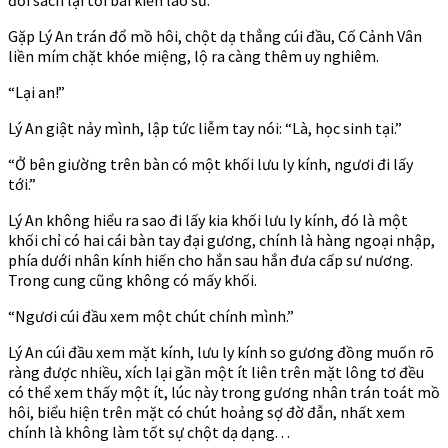
Gặp Lý An trán đổ mồ hôi, chột dạ thẳng cúi đầu, Cố Cảnh Vân
liền mím chặt khóe miệng, lộ ra càng thêm uy nghiêm.
“Lại an!”
Lý An giật nảy mình, lập tức liễm tay nói: “Là, học sinh tại.”
“Ở bên giường trên bàn có một khối lưu ly kính, ngươi đi lấy
tới.”
Lý An không hiểu ra sao đi lấy kia khối lưu ly kính, đó là một
khối chỉ có hai cái bàn tay đại gương, chính là hàng ngoại nhập,
phía dưới nhân kính hiến cho hắn sau hắn đưa cấp sư nương.
Trong cung cũng không có mấy khối.
“Ngươi cúi đầu xem một chút chính mình.”
Lý An cúi đầu xem mặt kính, lưu ly kính so gương đồng muốn rõ
ràng được nhiều, xích lại gần một ít liên trên mặt lông tơ đều
có thể xem thấy một ít, lúc này trong gương nhân trán toát mồ
hôi, biểu hiện trên mặt có chút hoảng sợ đờ đẫn, nhất xem
chính là không làm tốt sự chột dạ dạng. . .