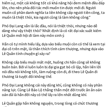
hiểm sự, một cái không tốt có khả năng hội đem mệnh đều đáp
lên, cho nên phía đối tác mới muốn tin được mới đi. Ngươi
muốn cổ phần danh nghĩa ta liền không cấp ngươi tiền công, ta
muốn là thiệt thòi, kia ngươi cũng là làm không công.”
Phó Đại Lang vẫn là lắc đầu, nói là thiệt thòi, nhưng nào dễ
dàng như vậy thiệt thòi? Nhất định là có rất đại xác suất kiếm
Lê Quân mới hội đi làm này môn sinh ý.
Hắn có tự mình hiểu lấy, dựa vào biểu muội còn có thể là xem tại
đại cô trên mặt, là thân thích tình cảm thượng, nhưng dựa vào
Lê Quân tính chuyện gì xảy ra?
Không cấp biểu muội mất mặt, huống chi hắn cũng sẽ không
buôn bán. Bởi vì luôn luôn bị đại gia gạt bỏ cô lập, hắn liên lời
nói đều nói không tốt, làm ruộng còn đi, đi theo Lê Quân đi
thương là tuyệt đối không thể.
Phó Đại Lang không cái này dũng khí, cũng không có này phần
năng lực. Cùng Lê Bảo Lộ thẳng thắn một đời trước ân ân oán
oán đã là hắn đời này có thể lấy ra lớn nhất dũng khí.
Lê Quân gặp hắn không nguyện, trong lòng có chút thương