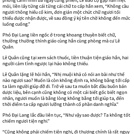
mỏi, liền lấy từng cái từng cái chữ to cấp hắn xem, “Không cầu
ngươi thông hiểu cổ kim, đơn giản một chút chữ ngươi tối
thiểu được nhận được, về sau đồng ý ký tên chờ không đến mức
luống cuống.”
Phó Đại Lang liền ngốc ở trong khoang thuyền biết chữ,
thường thường thỉnh giáo cùng hắn cùng phòng mà cư Lê
Quân.
Lê Quân cũng tại xem sách thuốc, liền thuận tiện giáo hắn, hai
người cảm tình ngược lại hảo không thiếu.
Lê Quân lặng lẽ hỏi hắn, “Nhị muội khả có nói an bài như thế
nào ngươi sao? Muốn là còn không định ra, không bằng tới cấp
ta làm người giúp đỡ đi. Trở về sau ta muốn bắt đầu buôn bán
dược liệu, bên cạnh cũng không có một cái biết gốc biết ngọn
nhân, ngươi muốn là bằng lòng không bằng tới giúp ta, đến
thời điểm ta cấp ngươi lưỡng thành cổ phần danh nghĩa.”
Phó Đại Lang lắc đầu liên tục, “Như vậy sao được? Ta không tốt
chiếm ngươi tiện nghi.”
“Cũng không phải chiếm tiện nghi, đi thương chính là rất nguy