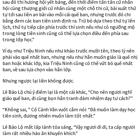
sau đó thi hương hội yết bảng, đến thời điểm tân tấn cử nhân
hội cùng thượng giới cử nhân cùng một chỗ thi cử, bài xuất thứ
tự tới sau liền an bài vào mỗi cái quế ban, nhưng trước đó chi
bằng đem các ban tiên sinh định ra. Trừ bỏ dựa theo thứ tự lên
lịch, thứ tự tiếp cận phía trước thí sinh nếu như có ngưỡng mộ
trong lòng tiên sinh cũng có thể lựa chọn điều đến phía sau
trong lớp học.”
Ví dụ như Triệu Ninh nếu như khảo trước mười tên, theo lý nên
phải vào quế nhất ban, nhưng nếu như hắn muốn giáo là quế nhị
ban hoặc khác lớp, kia Triệu Ninh cũng có thể vứt bỏ quế nhất
ban, về sau lựa chọn vào hắn lớp.
Nhưng ngược lại liền không được.
Lê Bảo Lộ chú ý điểm lại là một cái khác, “Cho nên ngươi nghĩ
giáo quế ban, đi cùng bọn hắn tranh đảm nhiệm dạy tư cách?”
“Không sai, ” Cố Cảnh Vân vuốt cằm nói: “Đã muốn làm dạy học
tiên sinh, đương nhiên muốn làm tốt nhất.”
Lê Bảo Lộ mắt lấp lánh tỏa sáng, “Vậy ngươi đi đi, ta cấp ngươi
làm rất nhiều hảo ăn khuyến khích.”