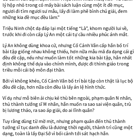
lý hộp nhỏ trong có mấy bài sách luận cùng một ít đề mục,
ngươi đi tìm ngươi sư mẫu, lấy đi làm phê bình chú giải, đem
những kia đề mục đều làm.”
Triệu Ninh chột dạ đáp lại một tiếng “Là”, khom người lui về,
trước khi đi còn cấp Lý An một cái tự cầu nhiều phúc ánh mắt.
Lý An không dùng khoa cử, nhưng Cố Cảnh Vân cấp hắn bố trí
bài tập giống nhau không thiếu, hơn nữa mẫu mã đa dạng cái gì
đều đề cập, nếu như muốn làm tốt những kia bài tập, hắn nhất
định không thể dựa vào chính mình, được đi thỉnh giáo trong
triều mỗi cái bộ môn đại thần.
Bởi vì không khéo, Cố Cảnh Vân bố trí bài tập còn thật là lục bộ
đều đề cập, hơn nữa còn đều là lấy án lệ hình thức.
Ví dụ như mỗ biên ải chịu kẻ thù bên ngoài, phạm quân N nhân,
thủ thành tướng sĩ M nhân, hắn muốn ra sao sai viện quân, trù
bị lương thảo, ra sao áp giải, do ai lĩnh quân?
Tuy rằng dùng từ mờ mịt, nhưng phạm quân đến thủ thành
tướng sĩ tục danh đều là đương thời người, thành trì cũng một
dạng, toàn là lấy Đại Sở vì bối cảnh tới sát hạch hắn.