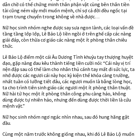
dẫn chờ có thể chứng minh thân phận vật cùng bên thân tiền
tài cũng ném vậy mới muốn mệnh, chỉ sợ cả đời đều ngốc tại
trạm trung chuyển trong không về nhà được. . .
Nữ học sinh nhóm nghe được say sưa ngon lành, các loại vấn đề
tầng tầng lớp lớp, Lê Bảo Lộ liền ngồi ở trên ghế cấp các nàng
giải đáp, còn thừa cơ giáo các nàng một ít phòng thân chiêu
thức.
Lê Bảo Lộ điểm một cái Âu Dương Tình khuỷu tay thượng huyệt
đạo, gặp nàng đau kêu thành tiếng liền cười nói: “Cái này vị trí
nện đập sau có thể làm cho nhân thủ cánh tay mất đi sức lực, ta
nhớ được các ngươi cái này học kỳ kiện thể khóa càng trường,
nhất tuần có lưỡng tiết đâu, các ngươi muốn là bằng lòng học,
ta cho trình tiên sinh giáo các ngươi một ít phòng thân thuật.
Nữ hài tử học một ít phòng thân công phu càng hảo, không
dùng được tự nhiên hảo, nhưng đến dùng được thời liền là cứu
mệnh vật.”
Nữ học sinh nhóm ngơ ngác nhìn nhau, sau đó hung hăng gật
đầu.
Cùng một năm trước không giống nhau, khi đó Lê Bảo Lộ muốn