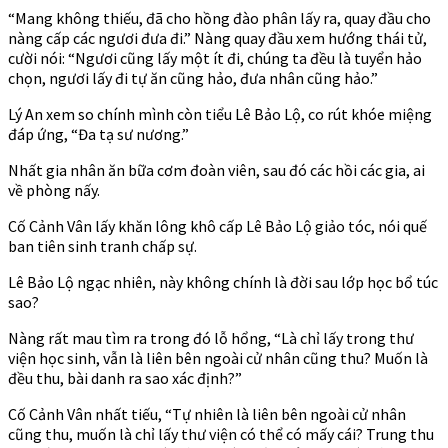
“Mang không thiếu, đã cho hồng đào phân lấy ra, quay đầu cho
nàng cấp các ngươi đưa đi.” Nàng quay đầu xem hướng thái tử,
cười nói: “Ngươi cũng lấy một ít đi, chúng ta đều là tuyển hảo
chọn, ngươi lấy đi tự ăn cũng hảo, đưa nhân cũng hảo.”
Lý An xem so chính mình còn tiểu Lê Bảo Lộ, co rút khóe miệng
đáp ứng, “Đa tạ sư nương.”
Nhất gia nhân ăn bữa cơm đoàn viên, sau đó các hồi các gia, ai
về phòng nấy.
Cố Cảnh Vân lấy khăn lông khô cấp Lê Bảo Lộ giảo tóc, nói quế
ban tiên sinh tranh chấp sự.
Lê Bảo Lộ ngạc nhiên, này không chính là đời sau lớp học bổ túc
sao?
Nàng rất mau tìm ra trong đó lỗ hổng, “Là chỉ lấy trong thư
viện học sinh, vẫn là liên bên ngoài cử nhân cũng thu? Muốn là
đều thu, bài danh ra sao xác định?”
Cố Cảnh Vân nhất tiếu, “Tự nhiên là liên bên ngoài cử nhân
cũng thu, muốn là chỉ lấy thư viện có thể có mấy cái? Trung thu