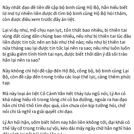
Này nhất đạo đề liền đề cập bộ binh cùng Hộ Bộ, hắn hiểu biết
lơ mơ tự nhiên liền được đi tìm bộ binh cùng Hộ Bộ hỏi thăm,
còn được điều xem trước đây án liệt.
Lại ví dụ như, mỗ chịu nạn lụt, tổn thất bao nhiêu, bị thiên tai
vùng đất cùng dân chúng bao nhiêu, nếu như bị thiên tai lúc đầu
liền được tin tức nên an bài như thế nào; nếu như bị thiên tai
nửa tháng sau lại được tin tức lại nên ra sao; nếu như luôn luôn
bị giấu giếm tình hình tai nạn, được biết thời dân ý đã sôi trào
hắn lại nên ra sao?
Này không chỉ hội đề cập đến Hộ Bộ, công bộ, bộ binh cùng Lại
Bộ, còn đề cập đến trong triều các loại thế lực, càng thêm phức
tạp.
Mà này loại án liệt Cố Cảnh Vân hết thảy lưu ngũ nói, Lý An có
khả năng hiểu rõ trong lòng chỉ có ba đường, ngoài ra hai đạo
hắn chỉ thô thô tìm đọc quá, còn chưa còn kịp tường hỏi, chớ
nói chi là nghĩ ra giải quyết chi đạo.
Lý An hối hận, sớm biết hôm nay hắn liền không tới, đại khái có
thể lấy cớ trong triều sự vội, kéo dài mấy ngày chờ hắn nghĩ hảo
đối sách lại tới bái kiến lão sư.