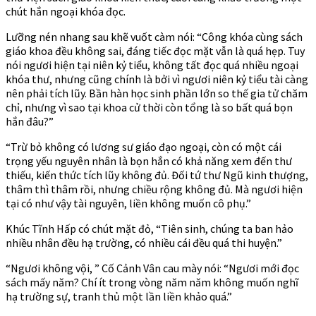
chút hắn ngoại khóa đọc.
Lưỡng nén nhang sau khẽ vuốt càm nói: “Công khóa cùng sách
giáo khoa đều không sai, đáng tiếc đọc mặt vẫn là quá hẹp. Tuy
nói ngươi hiện tại niên kỷ tiểu, không tất đọc quá nhiều ngoại
khóa thư, nhưng cũng chính là bởi vì ngươi niên kỷ tiểu tài càng
nên phải tích lũy. Bần hàn học sinh phần lớn so thế gia tử chăm
chỉ, nhưng vì sao tại khoa cử thời còn tổng là so bất quá bọn
hắn đâu?”
“Trừ bỏ không có lương sư giáo đạo ngoại, còn có một cái
trọng yếu nguyên nhân là bọn hắn có khả năng xem đến thư
thiếu, kiến thức tích lũy không đủ. Đối tứ thư Ngũ kinh thượng,
thâm thì thâm rồi, nhưng chiều rộng không đủ. Mà ngươi hiện
tại có như vậy tài nguyên, liền không muốn cô phụ.”
Khúc Tĩnh Hấp có chút mặt đỏ, “Tiên sinh, chúng ta ban hảo
nhiều nhân đều hạ trường, có nhiều cái đều quá thi huyện.”
“Ngươi không vội, ” Cố Cảnh Vân cau mày nói: “Ngươi mới đọc
sách mấy năm? Chí ít trong vòng năm năm không muốn nghĩ
hạ trường sự, tranh thủ một lần liền khảo quá.”