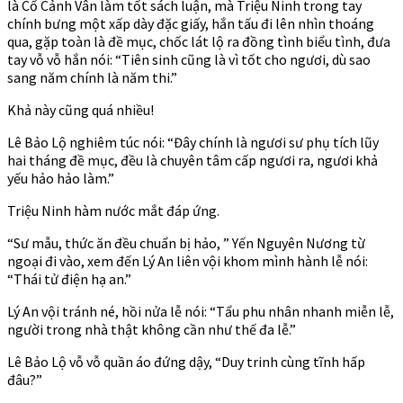
là Cố Cảnh Vân làm tốt sách luận, mà Triệu Ninh trong tay
chính bưng một xấp dày đặc giấy, hắn tấu đi lên nhìn thoáng
qua, gặp toàn là đề mục, chốc lát lộ ra đồng tình biểu tình, đưa
tay vỗ vỗ hắn nói: “Tiên sinh cũng là vì tốt cho ngươi, dù sao
sang năm chính là năm thi.”
Khả này cũng quá nhiều!
Lê Bảo Lộ nghiêm túc nói: “Đây chính là ngươi sư phụ tích lũy
hai tháng đề mục, đều là chuyên tâm cấp ngươi ra, ngươi khả
yếu hảo hảo làm.”
Triệu Ninh hàm nước mắt đáp ứng.
“Sư mẫu, thức ăn đều chuẩn bị hảo, ” Yến Nguyên Nương từ
ngoại đi vào, xem đến Lý An liên vội khom mình hành lễ nói:
“Thái tử điện hạ an.”
Lý An vội tránh né, hồi nửa lễ nói: “Tẩu phu nhân nhanh miễn lễ,
người trong nhà thật không cần như thế đa lễ.”
Lê Bảo Lộ vỗ vỗ quần áo đứng dậy, “Duy trinh cùng tĩnh hấp
đâu?”