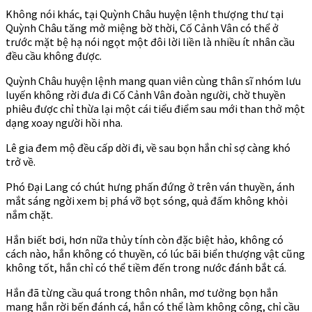
Không nói khác, tại Quỳnh Châu huyện lệnh thượng thư tại
Quỳnh Châu tăng mở miệng bờ thời, Cố Cảnh Vân có thể ở
trước mặt bệ hạ nói ngọt một đôi lời liền là nhiều ít nhân cầu
đều cầu không được.
Quỳnh Châu huyện lệnh mang quan viên cùng thân sĩ nhóm lưu
luyến không rời đưa đi Cố Cảnh Vân đoàn người, chờ thuyền
phiêu được chỉ thừa lại một cái tiểu điểm sau mới than thở một
dạng xoay người hồi nha.
Lê gia đem mộ đều cấp dời đi, về sau bọn hắn chỉ sợ càng khó
trở về.
Phó Đại Lang có chút hưng phấn đứng ở trên ván thuyền, ánh
mắt sáng ngời xem bị phá vỡ bọt sóng, quả đấm không khỏi
nắm chặt.
Hắn biết bơi, hơn nữa thủy tính còn đặc biệt hảo, không có
cách nào, hắn không có thuyền, có lúc bãi biển thượng vật cũng
không tốt, hắn chỉ có thể tiềm đến trong nước đánh bắt cá.
Hắn đã từng cầu quá trong thôn nhân, mơ tưởng bọn hắn
mang hắn rời bến đánh cá, hắn có thể làm không công, chỉ cầu