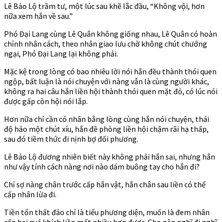
Lê Bảo Lộ trầm tư, một lúc sau khẽ lắc đầu, “Không vội, hơn
nữa xem hắn về sau.”
Phó Đại Lang cùng Lê Quân không giống nhau, Lê Quân có hoàn
chỉnh nhân cách, theo nhân giao lưu chờ không chút chướng
ngại, Phó Đại Lang lại không phải.
Mặc kệ trong lòng có bao nhiêu lời nói hắn đều thành thói quen
ngộp, bất luận là nói chuyện với nàng vẫn là cùng người khác,
không ra hai câu hắn liền hội thành thói quen mặt đỏ, có lúc nói
được gấp còn hội nói lắp.
Hơn nữa chỉ cần có nhân bằng lòng cùng hắn nói chuyện, thái
độ hảo một chút xíu, hắn đề phòng liền hội chậm rãi hạ thấp,
sau đó tiềm thức đi nịnh bợ đối phương.
Lê Bảo Lộ đương nhiên biết này không phải hắn sai, nhưng hắn
như vậy tính cách nàng nơi nào dám buông tay cho hắn đi?
Chỉ sợ nàng chân trước cấp hắn vật, hắn chân sau liền có thể
cấp nhân lừa đi.
Tiền tổn thất đảo chỉ là tiểu phương diện, muốn là đem nhân
cấp hại quá khích liền mất nhiều hơn được. Cho nên nghĩ đi nghĩ