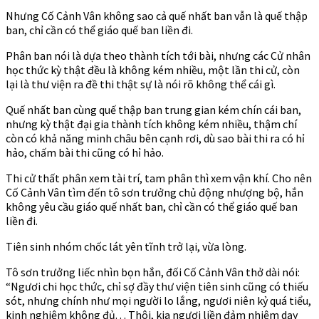
Nhưng Cố Cảnh Vân không sao cả quế nhất ban vẫn là quế thập
ban, chỉ cần có thể giáo quế ban liền đi.
Phân ban nói là dựa theo thành tích tới bài, nhưng các Cử nhân
học thức kỳ thật đều là không kém nhiều, một lần thi cử, còn
lại là thư viện ra đề thi thật sự là nói rõ không thể cái gì.
Quế nhất ban cùng quế thập ban trung gian kém chín cái ban,
nhưng kỳ thật đại gia thành tích không kém nhiều, thậm chí
còn có khả năng minh châu bên cạnh rơi, dù sao bài thi ra có hỉ
hảo, chấm bài thi cũng có hỉ hảo.
Thi cử thất phân xem tài trí, tam phân thì xem vận khí. Cho nên
Cố Cảnh Vân tìm đến tô sơn trưởng chủ động nhượng bộ, hắn
không yêu cầu giáo quế nhất ban, chỉ cần có thể giáo quế ban
liền đi.
Tiên sinh nhóm chốc lát yên tĩnh trở lại, vừa lòng.
Tô sơn trưởng liếc nhìn bọn hắn, đối Cố Cảnh Vân thở dài nói:
“Ngươi chi học thức, chỉ sợ đầy thư viện tiên sinh cũng có thiếu
sót, nhưng chính như mọi người lo lắng, ngươi niên kỷ quá tiểu,
kinh nghiệm không đủ. . . Thôi, kia ngươi liền đảm nhiệm dạy