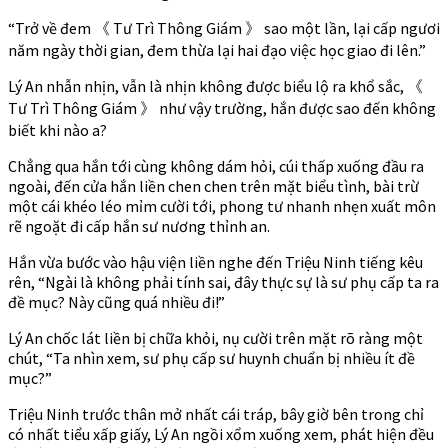
“Trở về đem 《 Tư Trì Thông Giám 》 sao một lần, lại cấp ngươi
năm ngày thời gian, đem thừa lại hai đạo việc học giao đi lên.”
Lý An nhẫn nhịn, vẫn là nhịn không được biểu lộ ra khổ sắc, 《
Tư Trì Thông Giám 》 như vậy trường, hắn được sao đến không
biết khi nào a?
Chẳng qua hắn tới cùng không dám hỏi, cúi thấp xuống đầu ra
ngoài, đến cửa hắn liền chen chen trên mặt biểu tình, bài trừ
một cái khéo léo mỉm cười tới, phong tư nhanh nhẹn xuất môn
rẽ ngoặt đi cấp hắn sư nương thỉnh an.
Hắn vừa bước vào hậu viện liền nghe đến Triệu Ninh tiếng kêu
rên, “Ngài là không phải tính sai, đây thực sự là sư phụ cấp ta ra
đề mục? Này cũng quá nhiều đi!”
Lý An chốc lát liền bị chữa khỏi, nụ cười trên mặt rõ ràng một
chút, “Ta nhìn xem, sư phụ cấp sư huynh chuẩn bị nhiều ít đề
mục?”
Triệu Ninh trước thân mở nhất cái tráp, bây giờ bên trong chỉ
có nhất tiểu xấp giấy, Lý An ngồi xổm xuống xem, phát hiện đều