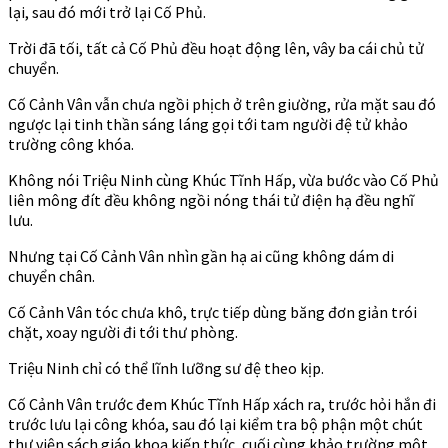
lại, sau đó mới trở lại Cố Phủ.
Trời đã tối, tất cả Cố Phủ đều hoạt động lên, vây ba cái chủ tử
chuyển.
Cố Cảnh Vân vẫn chưa ngồi phịch ở trên giường, rửa mặt sau đó
ngược lại tinh thần sáng láng gọi tới tam người đệ tử khảo
trường công khóa.
Không nói Triệu Ninh cùng Khúc Tĩnh Hấp, vừa bước vào Cố Phủ
liên mông đít đều không ngồi nóng thái tử điện hạ đều nghĩ
lưu.
Nhưng tại Cố Cảnh Vân nhìn gần hạ ai cũng không dám di
chuyển chân.
Cố Cảnh Vân tóc chưa khô, trực tiếp dùng băng đơn giản trói
chặt, xoay người đi tới thư phòng.
Triệu Ninh chỉ có thể lĩnh lưỡng sư đệ theo kịp.
Cố Cảnh Vân trước đem Khúc Tĩnh Hấp xách ra, trước hỏi hắn đi
trước lưu lại công khóa, sau đó lại kiểm tra bộ phận một chút
thư viện sách giáo khoa kiến thức, cuối cùng khảo trường một