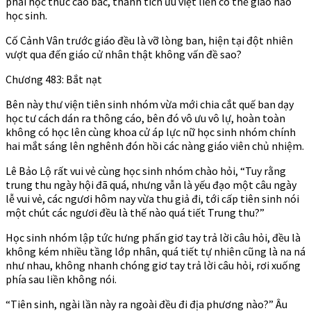
phải học thức cao bác, thành tích ưu việt liền có thể giáo hảo
học sinh.
Cố Cảnh Vân trước giáo đều là vỡ lòng ban, hiện tại đột nhiên
vượt qua đến giáo cử nhân thật không vấn đề sao?
Chương 483: Bắt nạt
Bên này thư viện tiên sinh nhóm vừa mới chia cắt quế ban dạy
học tư cách dán ra thông cáo, bên đó vô ưu vô lự, hoàn toàn
không có học lên cùng khoa cử áp lực nữ học sinh nhóm chính
hai mắt sáng lên nghênh đón hồi các nàng giáo viên chủ nhiệm.
Lê Bảo Lộ rất vui vẻ cùng học sinh nhóm chào hỏi, “Tuy rằng
trung thu ngày hội đã quá, nhưng vẫn là yếu đạo một câu ngày
lễ vui vẻ, các ngươi hôm nay vừa thu giả đi, tới cấp tiên sinh nói
một chút các ngươi đều là thế nào quá tiết Trung thu?”
Học sinh nhóm lập tức hưng phấn giơ tay trả lời câu hỏi, đều là
không kém nhiều tầng lớp nhân, quá tiết tự nhiên cũng là na ná
như nhau, không nhanh chóng giơ tay trả lời câu hỏi, rơi xuống
phía sau liền không nói.
“Tiên sinh, ngài lần này ra ngoài đều đi địa phương nào?” Âu