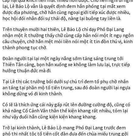
lại, Lê Bảo Lộ vẫn là quyết định đem hắn phóng tại mắt xem
được địa phương, chờ hắn cùng ngoại giới tiếp xúc được nhiều,
học hội đối nhân đối sự thái độ, nàng lại buông tay liền là.
Trên thuyền mười hai thiên, Lê Bảo Lộ chỉ dạy Phó Đại Lang
nhận một ít thường thấy chữ cùng cấp hắn nói một ít ngụ ngôn
câu chuyện, chờ hắn mệt mỏi liền nói một ít tin đồn thú vị, kinh
thành phong tục chờ.
Đoàn người tại lại một ngày nắng sớm tảng sáng trung tới
Thiên Tân cảng, bọn hắn xuống xe không làm lưu lại, trực tiếp
hướng thuận đức mà đi.
Tại Lê thị các trưởng bối dưới sự chủ trì đem tổ phụ chờ nhân
an táng tại phần mộ tổ tiên trung, sau đó đoàn người lại ngựa
không dừng vó đi kinh thành.
Có lẽ là thích ứng cái này gấp rút lên đường cường độ, cũng có
khả năng Cố Cảnh Vân thân thể kiện khang rất nhiều, tóm lại
như vậy đuổi hắn cũng kiện kiện khang khang.
Trở lại kinh thành, Lê Bảo Lộ mang Phó Đại Lang trước đem
phó thị nhất tộc tổ tiên cốt đàn đưa đến chùa miếu trung gởi