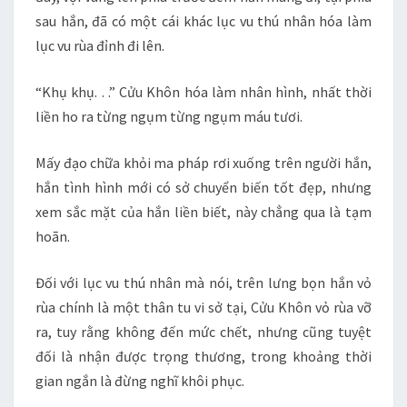
sau hắn, đã có một cái khác lục vu thú nhân hóa làm
lục vu rùa đỉnh đi lên.
“Khụ khụ. . .” Cửu Khôn hóa làm nhân hình, nhất thời
liền ho ra từng ngụm từng ngụm máu tươi.
Mấy đạo chữa khỏi ma pháp rơi xuống trên người hắn,
hắn tình hình mới có sở chuyển biến tốt đẹp, nhưng
xem sắc mặt của hắn liền biết, này chẳng qua là tạm
hoãn.
Đối với lục vu thú nhân mà nói, trên lưng bọn hắn vỏ
rùa chính là một thân tu vi sở tại, Cửu Khôn vỏ rùa vỡ
ra, tuy rằng không đến mức chết, nhưng cũng tuyệt
đối là nhận được trọng thương, trong khoảng thời
gian ngắn là đừng nghĩ khôi phục.