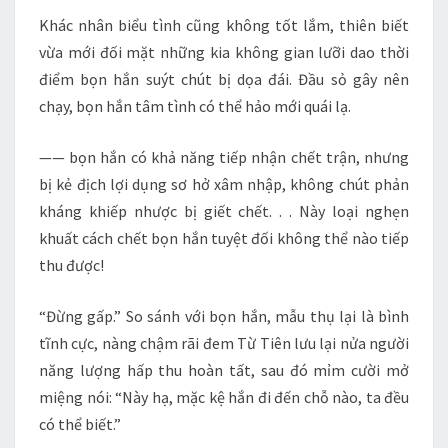
Khác nhân biểu tình cũng không tốt lắm, thiên biết
vừa mới đối mặt những kia không gian lưỡi dao thời
điểm bọn hắn suýt chút bị dọa đái. Đầu sỏ gây nên
chạy, bọn hắn tâm tình có thể hảo mới quái lạ.
—— bọn hắn có khả năng tiếp nhận chết trận, nhưng
bị kẻ địch lợi dụng sơ hở xâm nhập, không chút phản
kháng khiếp nhược bị giết chết. . . Này loại nghẹn
khuất cách chết bọn hắn tuyệt đối không thể nào tiếp
thu được!
“Đừng gấp.” So sánh với bọn hắn, mẫu thụ lại là bình
tĩnh cực, nàng chậm rãi đem Từ Tiên lưu lại nửa người
năng lượng hấp thu hoàn tất, sau đó mỉm cười mở
miệng nói: “Này hạ, mặc kệ hắn đi đến chỗ nào, ta đều
có thể biết.”