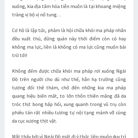
xuống, kia địa tâm hỏa tiễn muốn là tại khoang miệng
tràng vị bộ vị nổ tung. . .
Cơ hồ là lập tức, phàm là hội chữa khỏi ma pháp nhân
đều xuất thủ, đừng quản này thời điểm còn có hay
không ma lực, liền là không có ma lực cũng muốn bài
trừ tới!
Không đếm được chữa khỏi ma pháp rơi xuống Ngải
Đồ trên người cho dù như thế, hắn hạ trường cũng
tương đối thê thảm, chờ đến những kia ma pháp
quang hiệu biến mất, to lớn thôn thiên mãng đã da
tróc thịt bong hấp hối, xung quanh trong vũ trụ còn
phiêu tán rất nhiều tương tự nội tạng mảnh vỡ cùng
da cục xương thịt vật.
Mắt thấy bởi vì Ngải Đồ mất đi ý thức liền muốn duy trì