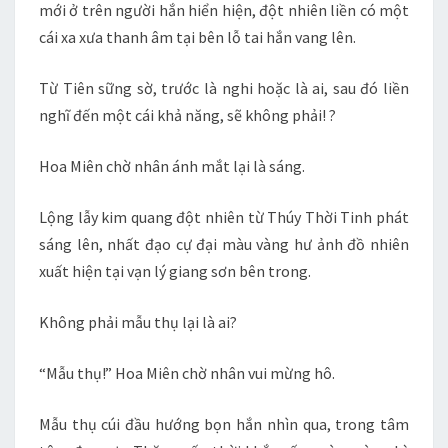
mới ở trên người hắn hiển hiện, đột nhiên liền có một
cái xa xưa thanh âm tại bên lỗ tai hắn vang lên.
Từ Tiên sững sờ, trước là nghi hoặc là ai, sau đó liền
nghĩ đến một cái khả năng, sẽ không phải! ?
Hoa Miên chờ nhân ánh mắt lại là sáng.
Lộng lẫy kim quang đột nhiên từ Thúy Thời Tinh phát
sáng lên, nhất đạo cự đại màu vàng hư ảnh đồ nhiên
xuất hiện tại vạn lý giang sơn bên trong.
Không phải mẫu thụ lại là ai?
“Mẫu thụ!” Hoa Miên chờ nhân vui mừng hô.
Mẫu thụ cúi đầu hướng bọn hắn nhìn qua, trong tâm