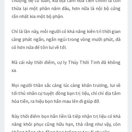
thượng đệ tứ luân, kia địa tâm hỏa tiễn chính là còn
thừa lại một phần năm đâu, hơn nữa là nội bộ cứng
rắn nhất kia một bộ phận.
Chỉ là lần này, mỗi người có khả năng kiên trì thời gian
càng phát ngắn, ngắn ngủi trong vòng mười phút, đã
có hơn nửa đế tôn lui về tới.
Mà cái này thời điểm, cự ly Thúy Thời Tinh đã không
xa.
Mọi người thần sắc càng lúc càng khẩn trương, lui về
tới thú nhân cự tuyệt đồng bạn trị liệu, chỉ chỉ địa tâm
hỏa tiễn, ra hiệu bọn hắn mau lên đi giúp đỡ.
Này thời điểm bọn hắn liền là tiếp nhận trị liệu có khả
năng khôi phục cũng hữu hạn, thà rằng như vậy, còn