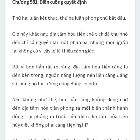
Chương 581: Điên cuồng quyết định
CH
581
Thứ hai luân kết thúc, thứ ba luân phòng thủ bắt đầu.
–
582
Giờ này khắc này, địa tâm hỏa tiễn thể tích đã thu nhỏ
đến chỉ có nguyên lai một phần ba, nhưng mọi người
lại không có vì vậy lơ là thiếu cảnh giác.
Bởi vì bọn hắn rất rõ ràng, địa tâm hỏa tiễn càng là
đến bên trong, nguồn năng lượng nén liền càng đáng
sợ, bùng nổ lực lượng cũng đáng sợ hơn.
Nếu không như thế, bọn hắn cũng không dùng chờ
đến địa tâm hỏa tiễn phóng ra mới biến thành hành
động, tại phóng ra trước liền đem địa tâm hỏa tiễn
hủy diệt không phải càng tiện nghi?