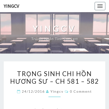
Skip
YINGCV
Togg
to
navig
content
YINGCV
Truyện Ngôn Tình Convert
TRỌNG
TRỌNG SINH CHI HỒN
SINH
HƯƠNG SƯ – CH 581 – 582
CHI
HỒN
Comments
24/12/2016
Yingcv
0 Comment
HƯƠNG
SƯ
–