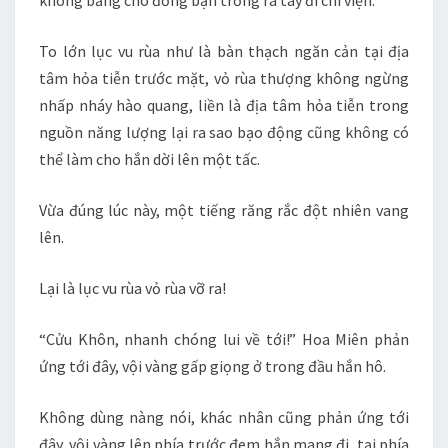
không bằng cho đồng bạn trống ra tay đi chi viện.
To lớn lục vu rùa như là bàn thạch ngăn cản tại địa
tâm hỏa tiễn trước mặt, vỏ rùa thượng không ngừng
nhấp nháy hào quang, liền là địa tâm hỏa tiễn trong
nguồn năng lượng lại ra sao bạo động cũng không có
thể làm cho hắn dời lên một tấc.
Vừa đúng lúc này, một tiếng răng rắc đột nhiên vang
lên.
Lại là lục vu rùa vỏ rùa vỡ ra!
“Cửu Khôn, nhanh chóng lui về tới!” Hoa Miên phản
ứng tới đây, vội vàng gấp giọng ở trong đầu hắn hô.
Không dùng nàng nói, khác nhân cũng phản ứng tới
đây, vội vàng lên phía trước đem hắn mang đi, tại phía