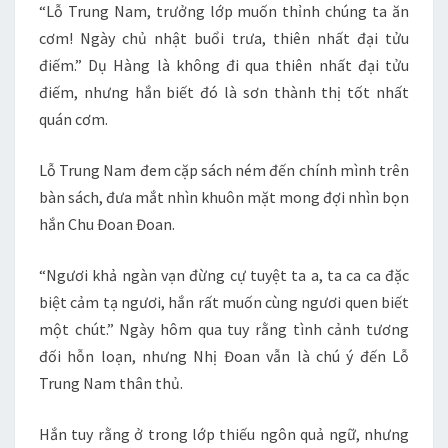
“Lỗ Trung Nam, trưởng lớp muốn thỉnh chúng ta ăn
cơm! Ngày chủ nhật buổi trưa, thiên nhất đại tửu
điếm.” Dụ Hàng là không đi qua thiên nhất đại tửu
điếm, nhưng hắn biết đó là sơn thành thị tốt nhất
quán cơm.
Lỗ Trung Nam đem cặp sách ném đến chính mình trên
bàn sách, đưa mắt nhìn khuôn mặt mong đợi nhìn bọn
hắn Chu Đoan Đoan.
“Ngươi khả ngàn vạn đừng cự tuyệt ta a, ta ca ca đặc
biệt cảm tạ ngươi, hắn rất muốn cùng ngươi quen biết
một chút.” Ngày hôm qua tuy rằng tình cảnh tương
đối hỗn loạn, nhưng Nhị Đoan vẫn là chú ý đến Lỗ
Trung Nam thân thủ.
Hắn tuy rằng ở trong lớp thiếu ngôn quả ngữ, nhưng