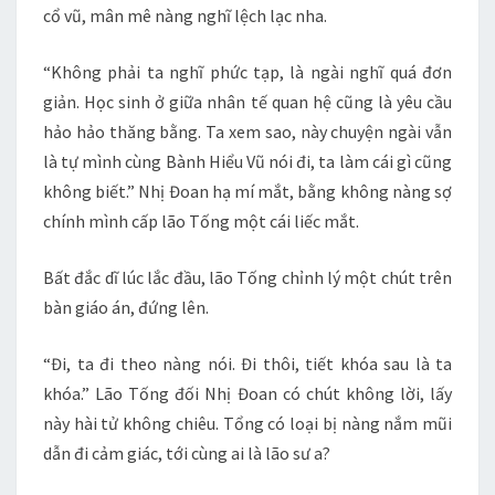
cổ vũ, mân mê nàng nghĩ lệch lạc nha.
“Không phải ta nghĩ phức tạp, là ngài nghĩ quá đơn
giản. Học sinh ở giữa nhân tế quan hệ cũng là yêu cầu
hảo hảo thăng bằng. Ta xem sao, này chuyện ngài vẫn
là tự mình cùng Bành Hiểu Vũ nói đi, ta làm cái gì cũng
không biết.” Nhị Đoan hạ mí mắt, bằng không nàng sợ
chính mình cấp lão Tống một cái liếc mắt.
Bất đắc dĩ lúc lắc đầu, lão Tống chỉnh lý một chút trên
bàn giáo án, đứng lên.
“Đi, ta đi theo nàng nói. Đi thôi, tiết khóa sau là ta
khóa.” Lão Tống đối Nhị Đoan có chút không lời, lấy
này hài tử không chiêu. Tổng có loại bị nàng nắm mũi
dẫn đi cảm giác, tới cùng ai là lão sư a?