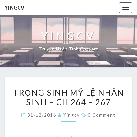
Skip
YINGCV
Togg
to
navig
content
YINGCV
Truyện Ngôn Tình Convert
TRỌNG
TRỌNG SINH MỸ LỆ NHÂN
SINH
SINH – CH 264 – 267
MỸ
LỆ
Comments
31/12/2016
Yingcv
0 Comment
NHÂN
SINH
–