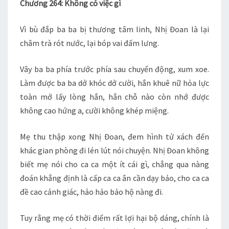
Chương 264: Không có việc gì
CH
264
Vì bù đắp ba ba bị thương tâm linh, Nhị Đoan là lại
–
châm trà rót nước, lại bóp vai đấm lưng.
267
Vây ba ba phía trước phía sau chuyển động, xum xoe.
Làm được ba ba dở khóc dở cười, hắn khuê nữ hỏa lực
toàn mở lấy lòng hắn, hắn chỗ nào còn nhớ được
không cao hứng a, cười không khép miệng.
Mẹ thu thập xong Nhị Đoan, đem hình tử xách đến
khác gian phòng đi lén lút nói chuyện. Nhị Đoan không
biết mẹ nói cho ca ca một ít cái gì, chẳng qua nàng
đoán khẳng định là cấp ca ca ân cần dạy bảo, cho ca ca
đề cao cảnh giác, hảo hảo bảo hộ nàng đi.
Tuy rằng mẹ có thời điểm rất lợi hại bộ dáng, chính là