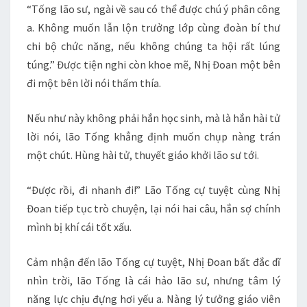
“Tống lão sư, ngài về sau có thể được chú ý phân công
a. Không muốn lẫn lộn trưởng lớp cùng đoàn bí thư
chi bộ chức năng, nếu không chúng ta hội rất lúng
túng.” Được tiện nghi còn khoe mẽ, Nhị Đoan một bên
đi một bên lời nói thấm thía.
Nếu như này không phải hắn học sinh, mà là hắn hài tử
lời nói, lão Tống khẳng định muốn chụp nàng trán
một chút. Hùng hài tử, thuyết giáo khởi lão sư tới.
“Được rồi, đi nhanh đi!” Lão Tống cự tuyệt cùng Nhị
Đoan tiếp tục trò chuyện, lại nói hai câu, hắn sợ chính
mình bị khí cái tốt xấu.
Cảm nhận đến lão Tống cự tuyệt, Nhị Đoan bất đắc dĩ
nhìn trời, lão Tống là cái hảo lão sư, nhưng tâm lý
năng lực chịu đựng hơi yếu a. Nàng lý tưởng giáo viên