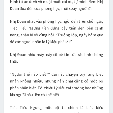
Hình tử an ủi vỗ vỗ muội muội cái ót, tự mình đem Nhị
Đoan đưa đến cửa phòng học, mới xoay người đi.
Nhị Đoan nhất vào phòng học ngồi đến trên chỗ ngồi,
Tiết Tiểu Ngưng liền đứng dậy tiến đến bên cạnh
nàng, thần bí vô cùng hỏi: “Trưởng lớp, ngày hôm qua
đổ các ngươi nhân là Lý Mậu phái đi!”
Nhị Đoan nhíu mày, này cô bé tin tức rất linh thông
thôi.
“Ngươi thế nào biết?” Cái này chuyện tuy rằng biết
nhân không nhiều, nhưng nên phải cũng có một bộ
phận nhân biết. Tối thiểu Lý Mậu tại trường học những
kia người hầu liền có thể biết.
Tiết Tiểu Ngưng một bộ ta chính là biết biểu