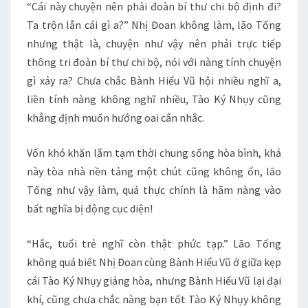
“Cái này chuyện nên phải đoàn bí thư chi bộ định đi?
Ta trộn lẫn cái gì a?” Nhị Đoan không làm, lão Tống
nhưng thật là, chuyện như vậy nên phải trực tiếp
thông tri đoàn bí thư chi bộ, nói với nàng tính chuyện
gì xảy ra? Chưa chắc Bành Hiểu Vũ hội nhiều nghĩ a,
liền tính nàng không nghĩ nhiều, Tào Ký Nhụy cũng
khẳng định muốn hướng oai cân nhắc.
Vốn khó khăn lắm tạm thời chung sống hòa bình, khả
này tòa nhà nền tảng một chút cũng không ổn, lão
Tống như vậy làm, quả thực chính là hãm nàng vào
bất nghĩa bị động cục diện!
“Hắc, tuổi trẻ nghĩ còn thật phức tạp.” Lão Tống
không quá biết Nhị Đoan cùng Bành Hiểu Vũ ở giữa kẹp
cái Tào Ký Nhụy giảng hòa, nhưng Bành Hiểu Vũ lại đại
khí, cũng chưa chắc nàng bạn tốt Tào Ký Nhụy không