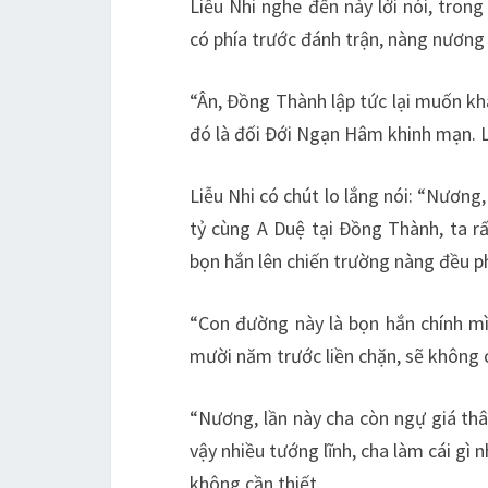
Liễu Nhi nghe đến này lời nói, tron
có phía trước đánh trận, nàng nương 
“Ân, Đồng Thành lập tức lại muốn khai
đó là đối Đới Ngạn Hâm khinh mạn. Liễ
Liễu Nhi có chút lo lắng nói: “Nươn
tỷ cùng A Duệ tại Đồng Thành, ta r
bọn hắn lên chiến trường nàng đều p
“Con đường này là bọn hắn chính m
mười năm trước liền chặn, sẽ không c
“Nương, lần này cha còn ngự giá thâ
vậy nhiều tướng lĩnh, cha làm cái g
không cần thiết.