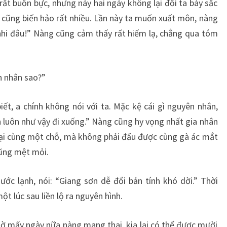
rất buồn bực, nhưng này hai ngày không lại đối ta bày sắc
ộ cũng biến hảo rất nhiều. Lần này ta muốn xuất môn, nàng
nhi đâu!” Nàng cũng cảm thấy rất hiếm lạ, chẳng qua tóm
ên nhân sao?”
iết, a chính không nói với ta. Mặc kệ cái gì nguyên nhân,
ôn luôn như vậy đi xuống.” Nàng cũng hy vọng nhất gia nhân
lại cùng một chỗ, mà không phải đấu được cùng gà ác mắt
ũng mệt mỏi.
ước lạnh, nói: “Giang sơn dễ đổi bản tính khó dời.” Thời
ột lúc sau liền lộ ra nguyên hình.
 Chờ mấy ngày nữa nàng mang thai, kia lại có thể được mười