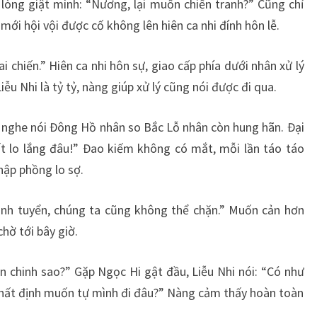
g lòng giật mình: “Nương, lại muốn chiến tranh?” Cũng chỉ
mới hội vội được cố không lên hiên ca nhi đính hôn lễ.
 chiến.” Hiên ca nhi hôn sự, giao cấp phía dưới nhân xử lý
u Nhi là tỷ tỷ, nàng giúp xử lý cũng nói được đi qua.
g, nghe nói Đông Hồ nhân so Bắc Lỗ nhân còn hung hãn. Đại
ất lo lắng đâu!” Đao kiếm không có mắt, mỗi lần táo táo
hập phồng lo sợ.
ình tuyển, chúng ta cũng không thể chặn.” Muốn cản hơn
hờ tới bây giờ.
n chinh sao?” Gặp Ngọc Hi gật đầu, Liễu Nhi nói: “Có như
ì nhất định muốn tự mình đi đâu?” Nàng cảm thấy hoàn toàn