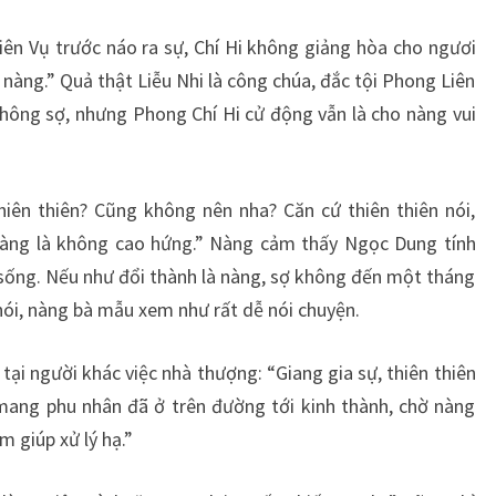
iên Vụ trước náo ra sự, Chí Hi không giảng hòa cho ngươi
àng.” Quả thật Liễu Nhi là công chúa, đắc tội Phong Liên
hông sợ, nhưng Phong Chí Hi cử động vẫn là cho nàng vui
hiên thiên? Cũng không nên nha? Căn cứ thiên thiên nói,
 càng là không cao hứng.” Nàng cảm thấy Ngọc Dung tính
g sống. Nếu như đổi thành là nàng, sợ không đến một tháng
nói, nàng bà mẫu xem như rất dễ nói chuyện.
tại người khác việc nhà thượng: “Giang gia sự, thiên thiên
 mang phu nhân đã ở trên đường tới kinh thành, chờ nàng
m giúp xử lý hạ.”