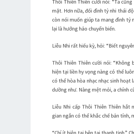
Thôi Thiên Thiên cười nói: “Ta cũng 
mặt. Hơn nữa, đối đình tỷ nhi thái đ
còn nói muốn giúp ta mang đình tỷ 
lại là hướng hảo chuyển biến.
Liễu Nhi rất hiếu kỳ, hỏi: “Biết nguy
Thôi Thiên Thiên cười nói: “Không b
hiện tại liền hy vọng nàng có thể lu
có thể hòa hòa nhạc nhạc sinh hoạt 
dường như. Nàng mệt mỏi, a chính c
Liễu Nhi cấp Thôi Thiên Thiên hắt n
gian ngắn có thể khắc chế bản tính, m
“Chí ít hiện tại bên tai thanh tịnh.”