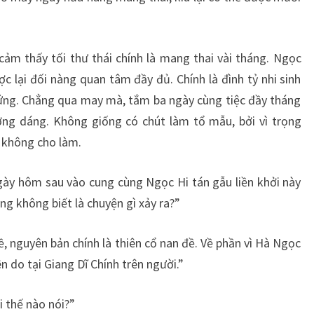
cảm thấy tối thư thái chính là mang thai vài tháng. Ngọc
c lại đối nàng quan tâm đầy đủ. Chính là đình tỷ nhi sinh
hứng. Chẳng qua may mà, tắm ba ngày cùng tiệc đầy tháng
ợng dáng. Không giống có chút làm tổ mẫu, bởi vì trọng
 không cho làm.
ngày hôm sau vào cung cùng Ngọc Hi tán gẫu liền khởi này
ũng không biết là chuyện gì xảy ra?”
ề, nguyên bản chính là thiên cổ nan đề. Về phần vì Hà Ngọc
ên do tại Giang Dĩ Chính trên người.”
i thế nào nói?”