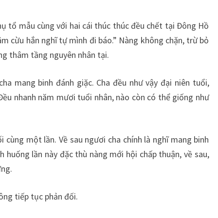
hụ tổ mẫu cùng với hai cái thúc thúc đều chết tại Đông Hồ
hâm cừu hắn nghĩ tự mình đi báo.” Nàng không chặn, trừ bỏ
àng thâm tầng nguyên nhân tại.
cha mang binh đánh giặc. Cha đều như vậy đại niên tuổi,
.” Đều nhanh năm mươi tuổi nhân, nào còn có thể giống như
ối cùng một lần. Về sau ngươi cha chính là nghĩ mang binh
nh huống lần này đặc thù nàng mới hội chấp thuận, về sau,
ứng.
ông tiếp tục phản đối.