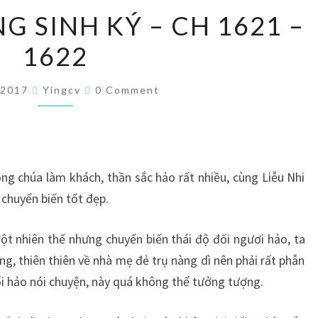
ĐÍCH
G SINH KÝ – CH 1621 –
NỮ
1622
TRỌNG
SINH
Comments
KÝ
/2017
Yingcv
0 Comment
–
CH
1621
–
ng chúa làm khách, thần sắc hảo rất nhiều, cùng Liễu Nhi
1622
 chuyển biến tốt đẹp.
 đột nhiên thế nhưng chuyển biến thái độ đối ngươi hảo, ta
g, thiên thiên về nhà mẹ đẻ trụ nàng dì nên phải rất phẫn
ổi hảo nói chuyện, này quá không thể tưởng tượng.