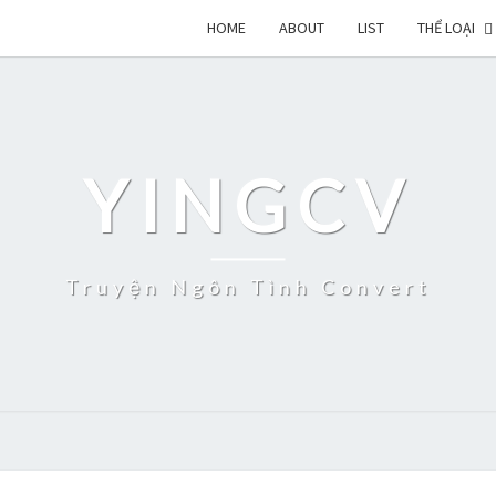
HOME
ABOUT
LIST
THỂ LOẠI
YINGCV
Truyện Ngôn Tình Convert