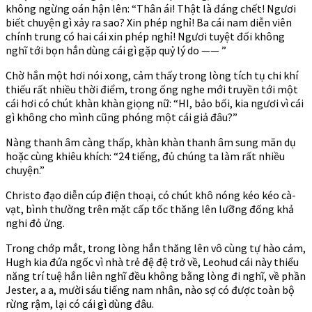
không ngừng oán hận lên: “Thân ái! Thật là đáng chết! Ngươi
biết chuyện gì xảy ra sao? Xin phép nghỉ! Ba cái nam diễn viên
chính trung có hai cái xin phép nghỉ! Ngươi tuyệt đối không
nghĩ tới bọn hắn dùng cái gì gặp quỷ lý do —— ”
Chờ hắn một hơi nói xong, cảm thấy trong lòng tích tụ chi khí
thiếu rất nhiều thời điểm, trong ống nghe mới truyền tới một
cái hơi có chút khàn khàn giọng nữ: “HI, bảo bối, kia ngươi vì cái
gì không cho mình cũng phóng một cái giả đâu?”
Nàng thanh âm càng thấp, khàn khàn thanh âm sung mãn dụ
hoặc cùng khiêu khích: “24 tiếng, đủ chúng ta làm rất nhiều
chuyện.”
Christo đạo diễn cúp điện thoại, có chút khô nóng kéo kéo cà-
vạt, bình thường trên mặt cấp tốc thăng lên lưỡng đống khả
nghi đỏ ửng.
Trong chớp mắt, trong lòng hắn thăng lên vô cùng tự hào cảm,
Hugh kia đứa ngốc vì nhà trẻ đệ đệ trở về, Leohud cái này thiểu
năng trí tuệ hắn liên nghĩ đều không bằng lòng đi nghĩ, về phần
Jester, a a, mười sáu tiếng nam nhân, nào sợ có được toàn bộ
rừng rậm, lại có cái gì dùng đâu.