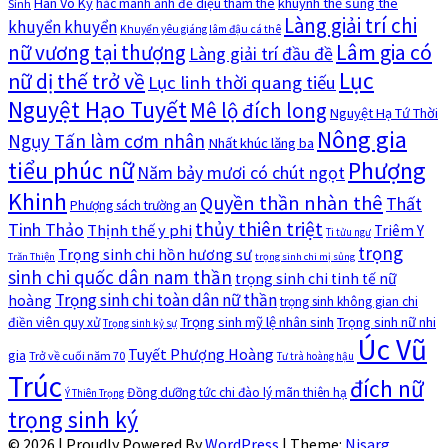
Hàn Võ Ký
khuynh thế sủng thê
hắc manh ảnh đế diệu thám thê
Sinh
Làng giải trí chi
khuyển khuyển
Khuyển yêu giáng lâm đậu cá thê
nữ vương tại thượng
Lâm gia có
Làng giải trí đầu đề
Lục
nữ dị thế trở về
Lục linh thời quang tiếu
Nguyệt Hạo Tuyết
Mê lộ đích long
Nguyệt Hạ Tứ Thời
Nông gia
Ngụy Tấn làm cơm nhân
Nhất khúc lăng ba
tiểu phúc nữ
Phượng
Năm bảy mươi có chút ngọt
Khinh
Quyền thần nhàn thê
Thất
Phượng sách trường an
thủy thiên triệt
Tinh Thảo
Thịnh thế y phi
Triêm Y
Ti tửu ngư
trọng
Trọng sinh chi hồn hương sư
Trăn Thiện
trọng sinh chi mị sủng
sinh chi quốc dân nam thần
trọng sinh chi tinh tế nữ
Trọng sinh chi toàn dân nữ thần
hoàng
trọng sinh không gian chi
Trọng sinh mỹ lệ nhân sinh
Trọng sinh nữ nhi
điền viên quy xử
Trọng sinh kỷ sự
Úc Vũ
Tuyết Phượng Hoàng
gia
Trở về cuối năm 70
Tư trà hoàng hậu
Trúc
đích nữ
Đồng dưỡng tức chi đào lý mãn thiên hạ
Ý Thiên Trọng
trọng sinh ký
© 2026
|
Proudly Powered By
WordPress
|
Theme:
Nisarg