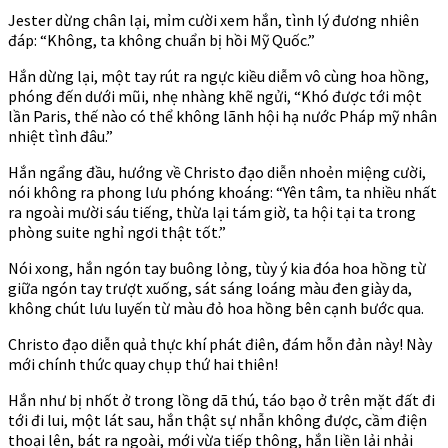
Jester dừng chân lại, mỉm cười xem hắn, tình lý đương nhiên
đáp: “Không, ta không chuẩn bị hồi Mỹ Quốc.”
Hắn dừng lại, một tay rút ra ngực kiều diễm vô cùng hoa hồng,
phóng đến dưới mũi, nhẹ nhàng khẽ ngửi, “Khó được tới một
lần Paris, thế nào có thể không lãnh hội hạ nước Pháp mỹ nhân
nhiệt tình đâu.”
Hắn ngẩng đầu, hướng về Christo đạo diễn nhoẻn miệng cười,
nói không ra phong lưu phóng khoáng: “Yên tâm, ta nhiều nhất
ra ngoài mười sáu tiếng, thừa lại tám giờ, ta hội tại ta trong
phòng suite nghỉ ngơi thật tốt.”
Nói xong, hắn ngón tay buông lỏng, tùy ý kia đóa hoa hồng từ
giữa ngón tay trượt xuống, sát sáng loáng màu đen giày da,
không chút lưu luyến từ màu đỏ hoa hồng bên cạnh bước qua.
Christo đạo diễn quả thực khí phát điên, đám hỗn đản này! Này
mới chính thức quay chụp thứ hai thiên!
Hắn như bị nhốt ở trong lồng dã thú, táo bạo ở trên mặt đất đi
tới đi lui, một lát sau, hắn thật sự nhẫn không được, cầm điện
thoại lên, bát ra ngoài, mới vừa tiếp thông, hắn liền lải nhải