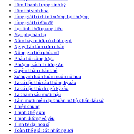
Lâm Thanh trọng sinh ký
Lâm thị vinh hoa
Làng giải trí chi nữ vương tại thượng
Làng giải trí đầu đề
Lục linh thời quang tiếu
Mạc phụ hàn hạ
Năm bảy mươi, có chút ngọt
Ngụy Tấn làm cơm nhân
Nông gia tiểu phúc nữ
Pháo hôi công lược
Phượng sách Trường An
Quyền thần nhàn thê
Sư huynh luôn luôn muốn nở hoa
Ta có đặc thù câu thông kỹ xảo
Ta có đặc thù đi ngủ kỹ xảo
Ta thành sáu mươi hậu
Tám mươi niên đại thuần nữ hộ phấn đấu sử
Thiện chung
Thịnh thế y phi
Thịnh đường vô yêu
Tinh tế đại họa sĩ
Toàn thế giới tốt nhất ngươi