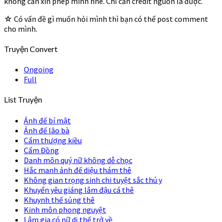
không cần xin phép mình nhé. Chỉ cần credit nguồn là được.
☆ Có vấn đề gì muốn hỏi mình thì bạn có thể post comment
cho mình.
Truyện Convert
Ongoing
Full
List Truyện
Ảnh đế bí mật
Ảnh đế lão bà
Cẩm thượng kiều
Cẩm Đồng
Danh môn quý nữ không dễ chọc
Hắc manh ảnh đế diệu thám thê
Không gian trọng sinh chi tuyệt sắc thú y
Khuyển yêu giáng lâm đậu cá thê
Khuynh thế sủng thê
Kinh môn phong nguyệt
Lâm gia có nữ dị thế trở về