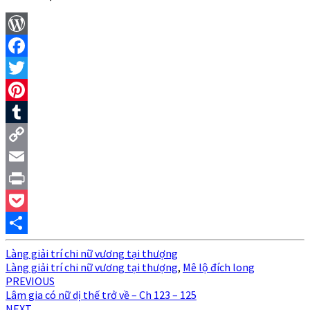
WordPress
Facebook
Twitter
Pinterest
Tumblr
Copy
Link
Email
Print
Pocket
Share
Làng giải trí chi nữ vương tại thượng
Làng giải trí chi nữ vương tại thượng
,
Mê lộ đích long
Post
PREVIOUS
Lâm gia có nữ dị thế trở về – Ch 123 – 125
navigation
NEXT