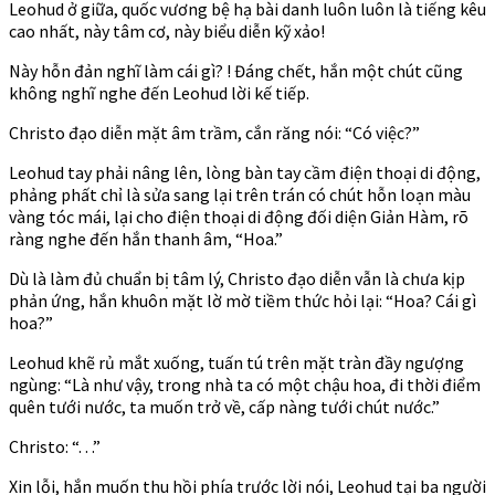
Leohud ở giữa, quốc vương bệ hạ bài danh luôn luôn là tiếng kêu
cao nhất, này tâm cơ, này biểu diễn kỹ xảo!
Này hỗn đản nghĩ làm cái gì? ! Đáng chết, hắn một chút cũng
không nghĩ nghe đến Leohud lời kế tiếp.
Christo đạo diễn mặt âm trầm, cắn răng nói: “Có việc?”
Leohud tay phải nâng lên, lòng bàn tay cầm điện thoại di động,
phảng phất chỉ là sửa sang lại trên trán có chút hỗn loạn màu
vàng tóc mái, lại cho điện thoại di động đối diện Giản Hàm, rõ
ràng nghe đến hắn thanh âm, “Hoa.”
Dù là làm đủ chuẩn bị tâm lý, Christo đạo diễn vẫn là chưa kịp
phản ứng, hắn khuôn mặt lờ mờ tiềm thức hỏi lại: “Hoa? Cái gì
hoa?”
Leohud khẽ rủ mắt xuống, tuấn tú trên mặt tràn đầy ngượng
ngùng: “Là như vậy, trong nhà ta có một chậu hoa, đi thời điểm
quên tưới nước, ta muốn trở về, cấp nàng tưới chút nước.”
Christo: “. . .”
Xin lỗi, hắn muốn thu hồi phía trước lời nói, Leohud tại ba người