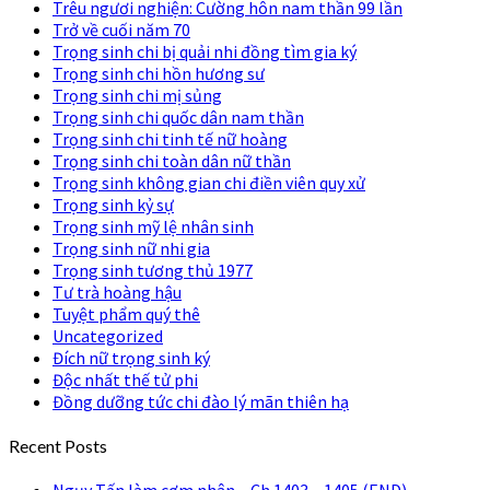
Trêu ngươi nghiện: Cường hôn nam thần 99 lần
Trở về cuối năm 70
Trọng sinh chi bị quải nhi đồng tìm gia ký
Trọng sinh chi hồn hương sư
Trọng sinh chi mị sủng
Trọng sinh chi quốc dân nam thần
Trọng sinh chi tinh tế nữ hoàng
Trọng sinh chi toàn dân nữ thần
Trọng sinh không gian chi điền viên quy xử
Trọng sinh kỷ sự
Trọng sinh mỹ lệ nhân sinh
Trọng sinh nữ nhi gia
Trọng sinh tương thủ 1977
Tư trà hoàng hậu
Tuyệt phẩm quý thê
Uncategorized
Đích nữ trọng sinh ký
Độc nhất thế tử phi
Đồng dưỡng tức chi đào lý mãn thiên hạ
Recent Posts