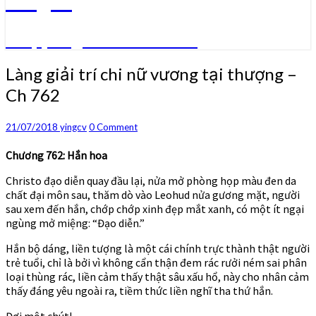
Truyện ngôn tình convert
Làng
Làng giải trí chi nữ vương tại thượng –
giải
Ch 762
trí
chi
nữ
Comments
21/07/2018
yingcv
0 Comment
vương
tại
Chương 762: Hắn hoa
thượng
Christo đạo diễn quay đầu lại, nửa mở phòng họp màu đen da
–
chất đại môn sau, thăm dò vào Leohud nửa gương mặt, người
Ch
sau xem đến hắn, chớp chớp xinh đẹp mắt xanh, có một ít ngại
762
ngùng mở miệng: “Đạo diễn.”
Hắn bộ dáng, liền tượng là một cái chính trực thành thật người
trẻ tuổi, chỉ là bởi vì không cẩn thận đem rác rưởi ném sai phân
loại thùng rác, liền cảm thấy thật sâu xấu hổ, này cho nhân cảm
thấy đáng yêu ngoài ra, tiềm thức liền nghĩ tha thứ hắn.
Đợi một chút!