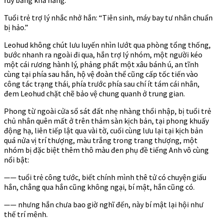
Tuổi trẻ trợ lý nhắc nhở hắn: “Tiên sinh, máy bay tư nhân chuẩn
bị hảo.”
Leohud không chút lưu luyến nhìn lướt qua phòng tổng thống,
bước nhanh ra ngoài đi qua, hắn trợ lý nhóm, một người kéo
một cái rương hành lý, phảng phất một xâu bánh ú, an tĩnh
cùng tại phía sau hắn, hộ vệ đoàn thể cũng cấp tốc tiến vào
công tác trạng thái, phía trước phía sau chí ít tám cái nhân,
đem Leohud chặt chẽ bảo vệ chung quanh ở trung gian.
Phong từ ngoài cửa sổ sát đất nhẹ nhàng thổi nhập, bị tuổi trẻ
chủ nhân quên mất ở trên thảm sàn kịch bản, tại phong khuấy
động hạ, liên tiếp lật qua vài tờ, cuối cùng lưu lại tại kịch bản
quá nửa vị trí thượng, màu trắng trong trang thượng, một
nhóm bị đặc biệt thêm thô màu đen phụ đề tiếng Anh vô cùng
nổi bật:
—— tuổi trẻ công tước, biết chính mình thê tử có chuyện giấu
hắn, chẳng qua hắn cũng không ngại, bí mật, hắn cũng có.
—— nhưng hắn chưa bao giờ nghĩ đến, này bí mật lại hội như
thế trí mệnh.