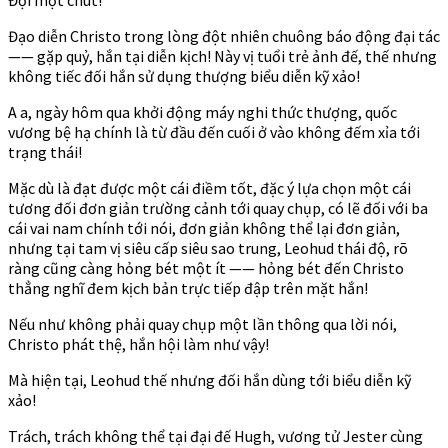
Đạo diễn Christo trong lòng đột nhiên chuông báo động đại tác
—— gặp quỷ, hắn tại diễn kịch! Này vị tuổi trẻ ảnh đế, thế nhưng
không tiếc đối hắn sử dụng thượng biểu diễn kỹ xảo!
A a, ngày hôm qua khởi động máy nghi thức thượng, quốc
vương bệ hạ chính là từ đầu đến cuối ở vào không đếm xỉa tới
trạng thái!
Mặc dù là đạt được một cái điềm tốt, đặc ý lựa chọn một cái
tương đối đơn giản trường cảnh tới quay chụp, có lẽ đối với ba
cái vai nam chính tới nói, đơn giản không thể lại đơn giản,
nhưng tại tam vị siêu cấp siêu sao trung, Leohud thái độ, rõ
ràng cũng càng hỏng bét một ít —— hỏng bét đến Christo
thẳng nghĩ đem kịch bản trực tiếp đập trên mặt hắn!
Nếu như không phải quay chụp một lần thông qua lời nói,
Christo phát thệ, hắn hội làm như vậy!
Mà hiện tại, Leohud thế nhưng đối hắn dùng tới biểu diễn kỹ
xảo!
Trách, trách không thể tại đại đế Hugh, vương tử Jester cùng