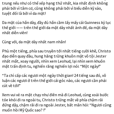
trung nếu như có thể xếp hạng thứ nhất, kia nhất định không
phải bởi vì tâm cơ, cũng không phải bởi vì biểu diễn kỹ xảo,
tuyệt đối là bởi vì da mặt!
Da mặt của hắn dày, đầy đủ hắn cầm lấy mấy cái Guinness kỷ lục
thế giới —— trên thế giới da mặt dày nhất ảnh đế, da mặt dày
nhất diễn viên!
Cùng với, da mặt dày nhất nam nhân!
Phù một tiếng, phía sau truyền tới nhất tiếng cười khẽ, Christo
đạo diễn quay đầu, hung hăng trừng khuôn mặt vô tội Jester
nhất mắt, xoay người, nhìn xem Leohud, lại nhìn xem khuôn
mặt trấn định tu, nghiến răng nghiến lợi nói: “Một ngày!”
“Ta chỉ cấp các ngươi một ngày thời gian! 24 tiếng sau đó, vô
luận các ngươi ở trên thế giới cái góc nào, các ngươi cần phải
cút về tới!”
Xem vui vẻ ra mặt chạy như điên mà đi Leohud, cùng xoải bước
tóe khói đi ra ngoài tu, Christo trừng mắt về phía chậm rãi
đứng dậy, chậm rãi đi ra ngoài Jester, bất mãn hỏi: “Ngươi cũng
muốn hồi Mỹ Quốc sao? !”