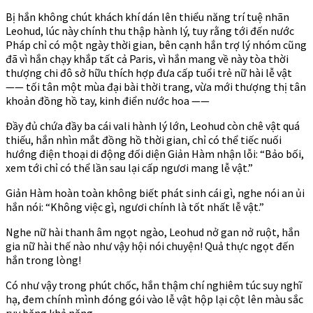
Bị hắn không chút khách khí dán lên thiểu năng trí tuệ nhãn
Leohud, lúc này chính thu thập hành lý, tuy rằng tới đến nước
Pháp chỉ có một ngày thời gian, bên cạnh hắn trợ lý nhóm cũng
đã vì hắn chạy khắp tất cả Paris, vì hắn mang về này tòa thời
thượng chi đô sở hữu thích hợp đưa cấp tuổi trẻ nữ hài lễ vật
—— tối tân một mùa đại bài thời trang, vừa mới thượng thị tân
khoản đồng hồ tay, kinh điển nước hoa ——
Đầy đủ chứa đầy ba cái vali hành lý lớn, Leohud còn chê vật quá
thiếu, hắn nhìn mắt đồng hồ thời gian, chỉ có thể tiếc nuối
hướng điện thoại di động đối diện Giản Hàm nhận lỗi: “Bảo bối,
xem tới chỉ có thể lần sau lại cấp ngươi mang lễ vật.”
Giản Hàm hoàn toàn không biết phát sinh cái gì, nghe nói an ủi
hắn nói: “Không việc gì, ngươi chính là tốt nhất lễ vật.”
Nghe nữ hài thanh âm ngọt ngào, Leohud nở gan nở ruột, hắn
gia nữ hài thế nào như vậy hội nói chuyện! Quả thực ngọt đến
hắn trong lòng!
Có như vậy trong phút chốc, hắn thậm chí nghiêm túc suy nghĩ
hạ, đem chính mình đóng gói vào lễ vật hộp lại cột lên màu sắc
ruy băng khả năng.