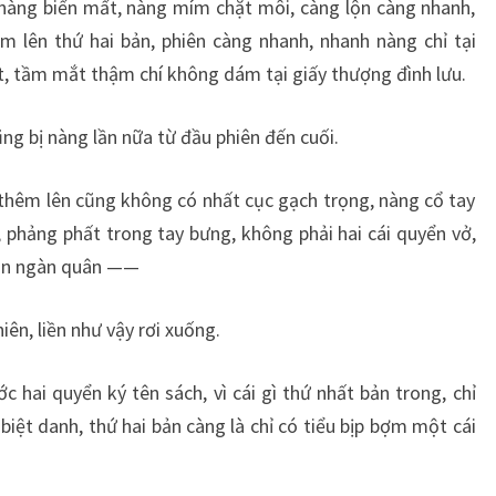
 nàng biến mất, nàng mím chặt môi, càng lộn càng nhanh,
m lên thứ hai bản, phiên càng nhanh, nhanh nàng chỉ tại
út, tầm mắt thậm chí không dám tại giấy thượng đình lưu.
ũng bị nàng lần nữa từ đầu phiên đến cuối.
 thêm lên cũng không có nhất cục gạch trọng, nàng cổ tay
, phảng phất trong tay bưng, không phải hai cái quyển vở,
ngàn ngàn quân ——
ên, liền như vậy rơi xuống.
 hai quyển ký tên sách, vì cái gì thứ nhất bản trong, chỉ
 biệt danh, thứ hai bản càng là chỉ có tiểu bịp bợm một cái