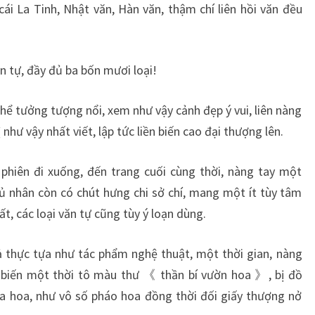
cái La Tinh, Nhật văn, Hàn văn, thậm chí liên hồi văn đều
 tự, đầy đủ ba bốn mươi loại!
ể tưởng tượng nổi, xem như vậy cảnh đẹp ý vui, liên nàng
như vậy nhất viết, lập tức liền biến cao đại thượng lên.
phiên đi xuống, đến trang cuối cùng thời, nàng tay một
chủ nhân còn có chút hưng chi sở chí, mang một ít tùy tâm
ất, các loại văn tự cũng tùy ý loạn dùng.
ả thực tựa như tác phẩm nghệ thuật, một thời gian, nàng
biến một thời tô màu thư 《 thần bí vườn hoa 》, bị đồ
a hoa, như vô số pháo hoa đồng thời đối giấy thượng nở