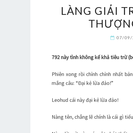
LÀNG GIẢI T
THƯỢNG
07/09
792 này tình không kế khả tiêu trừ (b
Phiên xong rồi chỉnh chỉnh nhất bả
mắng câu: “Đại kẻ lừa đảo!”
Leohud cái này đại kẻ lừa đảo!
Nàng tên, chẳng lẽ chính là cái gì tiể