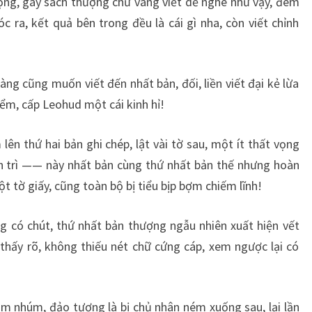
ọng, gáy sách thượng chữ vàng viết dễ nghe như vậy, đem
ra, kết quả bên trong đều là cái gì nha, còn viết chỉnh
àng cũng muốn viết đến nhất bản, đối, liền viết đại kẻ lừa
iểm, cấp Leohud một cái kinh hỉ!
ên thứ hai bản ghi chép, lật vài tờ sau, một ít thất vọng
h trì —— này nhất bản cùng thứ nhất bản thế nhưng hoàn
t tờ giấy, cũng toàn bộ bị tiểu bịp bợm chiếm lĩnh!
ng có chút, thứ nhất bản thượng ngẫu nhiên xuất hiện vết
 thấy rõ, không thiếu nét chữ cứng cáp, xem ngược lại có
m nhúm, đảo tượng là bị chủ nhân ném xuống sau, lại lần