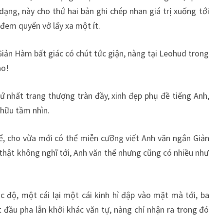
ạng, này cho thứ hai bản ghi chép nhan giá trị xuống tới
đem quyển vở lấy xa một ít.
Giản Hàm bất giác có chút tức giận, nàng tại Leohud trong
ao!
 nhất trang thượng tràn đầy, xinh đẹp phụ đề tiếng Anh,
 hữu tầm nhìn.
ể, cho vừa mới có thể miễn cưỡng viết Anh văn ngắn Giản
 thật không nghĩ tới, Anh văn thế nhưng cũng có nhiều như
 độ, một cái lại một cái kinh hỉ đập vào mặt mà tới, ba
t đầu pha lẫn khởi khác văn tự, nàng chỉ nhận ra trong đó