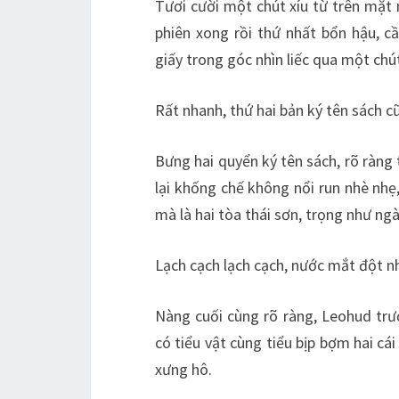
Tươi cười một chút xíu từ trên mặt
phiên xong rồi thứ nhất bổn hậu, cầ
giấy trong góc nhìn liếc qua một ch
Rất nhanh, thứ hai bản ký tên sách c
Bưng hai quyển ký tên sách, rõ ràng
lại khống chế không nổi run nhè nhẹ
mà là hai tòa thái sơn, trọng như 
Lạch cạch lạch cạch, nước mắt đột nhi
Nàng cuối cùng rõ ràng, Leohud trước
có tiểu vật cùng tiểu bịp bợm hai cái
xưng hô.