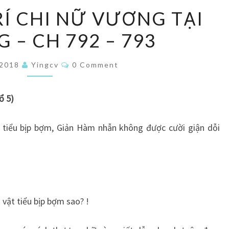
LÀNG
RÍ CHI NỮ VƯƠNG TẠI
GIẢI
 – CH 792 – 793
TRÍ
CHI
Comments
NỮ
/2018
Yingcv
0 Comment
VƯƠNG
TẠI
ổ 5)
THƯỢNG
–
n tiểu bịp bợm, Giản Hàm nhẫn không được cười giận dỗi
CH
792
–
793
u vật tiểu bịp bợm sao? !