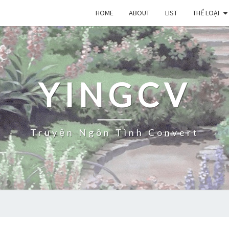
HOME
ABOUT
LIST
THỂ LOẠI
YINGCV
Truyện Ngôn Tình Convert