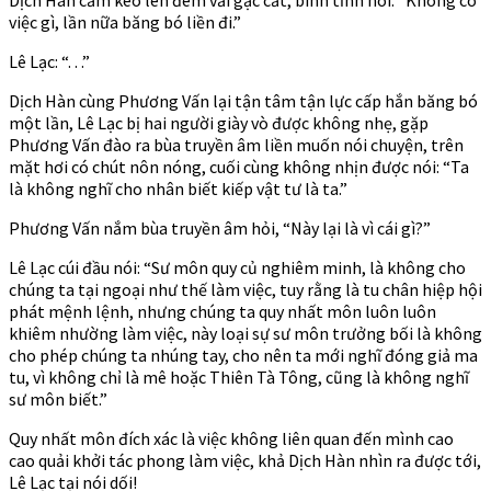
việc gì, lần nữa băng bó liền đi.”
Lê Lạc: “. . .”
Dịch Hàn cùng Phương Vấn lại tận tâm tận lực cấp hắn băng bó
một lần, Lê Lạc bị hai người giày vò được không nhẹ, gặp
Phương Vấn đào ra bùa truyền âm liền muốn nói chuyện, trên
mặt hơi có chút nôn nóng, cuối cùng không nhịn được nói: “Ta
là không nghĩ cho nhân biết kiếp vật tư là ta.”
Phương Vấn nắm bùa truyền âm hỏi, “Này lại là vì cái gì?”
Lê Lạc cúi đầu nói: “Sư môn quy củ nghiêm minh, là không cho
chúng ta tại ngoại như thế làm việc, tuy rằng là tu chân hiệp hội
phát mệnh lệnh, nhưng chúng ta quy nhất môn luôn luôn
khiêm nhường làm việc, này loại sự sư môn trưởng bối là không
cho phép chúng ta nhúng tay, cho nên ta mới nghĩ đóng giả ma
tu, vì không chỉ là mê hoặc Thiên Tà Tông, cũng là không nghĩ
sư môn biết.”
Quy nhất môn đích xác là việc không liên quan đến mình cao
cao quải khởi tác phong làm việc, khả Dịch Hàn nhìn ra được tới,
Lê Lạc tại nói dối!