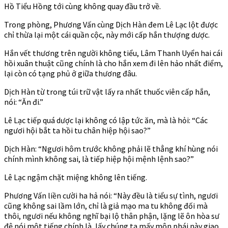
Hồ Tiểu Hồng tới cùng không quay đầu trở về.
Trong phòng, Phương Vấn cùng Dịch Hàn đem Lê Lạc lột được
chỉ thừa lại một cái quần cộc, này mới cấp hắn thượng dược.
Hắn vết thương trên người không tiểu, Lâm Thanh Uyển hai cái
hồi xuân thuật cũng chính là cho hắn xem đi lên hảo nhất điểm,
lại còn có tạng phủ ở giữa thương đâu.
Dịch Hàn từ trong túi trữ vật lấy ra nhất thuốc viên cấp hắn,
nói: “Ăn đi.”
Lê Lạc tiếp quá dược lại không có lập tức ăn, mà là hỏi: “Các
ngươi hội bắt ta hồi tu chân hiệp hội sao?”
Dịch Hàn: “Ngươi hôm trước không phải lẽ thẳng khí hùng nói
chính mình không sai, là tiếp hiệp hội mệnh lệnh sao?”
Lê Lạc ngậm chặt miệng không lên tiếng.
Phương Vấn liền cười ha hả nói: “Này đều là tiểu sự tình, ngươi
cũng không sai lầm lớn, chỉ là giả mạo ma tu không đối mà
thôi, ngươi nếu không nghĩ bại lộ thân phận, lặng lẽ ôn hòa sư
đệ nói một tiếng chính là, lấy chúng ta mấy môn phái này giao