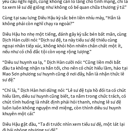
yêu cầu nghỉ ngơi, cũng không cần lo lắng cho tính mạng, chỉ là
ta xem lê sư đệ giống như không có bế quan chữa thương ý tứ.”
Cùng tại sau lưng Diêu Hậu kỳ sắc bén liền nhíu mày, “Hắn là
không phải còn nghĩ chạy ra ngoài?”
Diêu Hậu ho nhẹ một tiếng, đánh gãy kỳ sắc bén bất mãn, cùng
Dịch Hàn cười nói: “Dịch sư đệ, ta này tiểu sư đệ thiếu cùng
ngoại nhân tiếp xúc, không khỏi hồn nhiên chân chất một ít,
nếu như có chỗ đắc tội còn vọng rộng lượng.”
“Diêu sư huynh xa lạ, ” Dịch Hàn cười nói: “Cũng liền mới bắt
đầu ta không nhận ra hắn tới, cho nên có chút hiểu lầm, hảo tại
Mao Sơn phương sư huynh cũng ở nơi đây, hắn là nhận thức lê
sư đệ.”
“Chỉ là, ” Dịch Hàn hơi dừng nói: “Lê sư đệ tựa hồ đối ta có chút
hiểu lầm, diêu sư huynh cũng biết, ta nằm trong chức trách, có
chút tình huống là nhất định phải hỏi thanh, nhưng lê sư đệ
luôn luôn không nguyện mở miệng, còn thỉnh diêu sư huynh
khuyên một cái.”
Diêu Hậu gật đầu, “Ta đi trước nhìn xem tiểu sư đệ, một lát lại
đi bái phỏng phương sư đệ.”