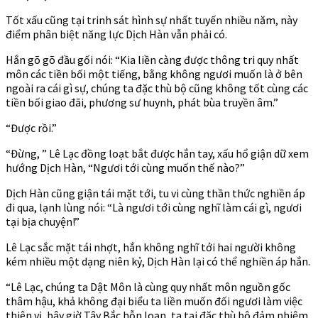
Tốt xấu cũng tại trinh sát hình sự nhất tuyến nhiều năm, này
điểm phân biệt năng lực Dịch Hàn vẫn phải có.
Hắn gõ gõ đầu gối nói: “Kia liền càng được thông tri quy nhất
môn các tiền bối một tiếng, bằng không ngươi muốn là ở bên
ngoài ra cái gì sự, chúng ta đặc thù bộ cũng không tốt cùng các
tiền bối giao đãi, phương sư huynh, phát bùa truyền âm.”
“Được rồi.”
“Đừng, ” Lê Lạc đồng loạt bắt được hắn tay, xấu hổ giận dữ xem
hướng Dịch Hàn, “Ngươi tới cùng muốn thế nào?”
Dịch Hàn cũng giận tái mặt tới, tu vi cùng thần thức nghiền áp
đi qua, lạnh lùng nói: “Là ngươi tới cùng nghĩ làm cái gì, ngươi
tại bịa chuyện!”
Lê Lạc sắc mặt tái nhợt, hắn không nghĩ tới hai người không
kém nhiều một dạng niên kỷ, Dịch Hàn lại có thể nghiền áp hắn.
“Lê Lạc, chúng ta Dật Môn là cùng quy nhất môn nguồn gốc
thâm hậu, khả không đại biểu ta liền muốn đối ngươi làm việc
thiên vị, bây giờ Tây Bắc hỗn loạn, ta tại đặc thù bộ đảm nhiệm