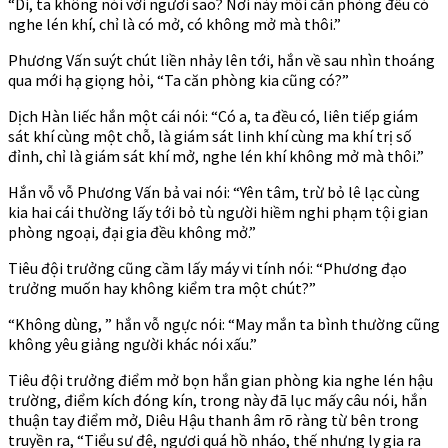
“Di, ta không nói với ngươi sao? Nơi này mỗi căn phòng đều có
nghe lén khí, chỉ là có mở, có không mở mà thôi.”
Phương Vấn suýt chút liền nhảy lên tới, hắn về sau nhìn thoáng
qua mới hạ giọng hỏi, “Ta căn phòng kia cũng có?”
Dịch Hàn liếc hắn một cái nói: “Có a, ta đều có, liên tiếp giám
sát khí cùng một chỗ, là giám sát linh khí cùng ma khí trị số
đỉnh, chỉ là giám sát khí mở, nghe lén khí không mở mà thôi.”
Hắn vỗ vỗ Phương Vấn bả vai nói: “Yên tâm, trừ bỏ lê lạc cùng
kia hai cái thường lấy tới bỏ tù người hiềm nghi phạm tội gian
phòng ngoại, đại gia đều không mở.”
Tiêu đội trưởng cũng cầm lấy máy vi tính nói: “Phương đạo
trưởng muốn hay không kiểm tra một chút?”
“Không dùng, ” hắn vỗ ngực nói: “May mắn ta bình thường cũng
không yêu giảng người khác nói xấu.”
Tiêu đội trưởng điểm mở bọn hắn gian phòng kia nghe lén hậu
trường, điểm kích đóng kín, trong này đã lục mấy câu nói, hắn
thuận tay điểm mở, Diêu Hậu thanh âm rõ ràng từ bên trong
truyền ra, “Tiểu sư đệ, ngươi quá hồ nháo, thế nhưng ly gia ra