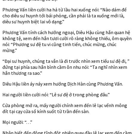
Phương Vấn liền cười ha hả từ lầu hai xuống nói: “Nào dám để
cho diêu sư huynh tới bái phỏng, cần phải là ta xuống mới là,
diêu sư huynh biệt lai vô dạng.”
Phương Vấn tính cách hướng ngoại, Diêu Hậu cùng hắn quan hệ
không tệ, xem đến hắn tươi cười rõ ràng không thiếu, ôm quyền
nói: “Phương sư đệ tu vi cũng tinh tiến, chúc mừng, chúc
mừng.”
“Đại sư huynh, chúng ta vẫn là đi trước nhìn xem tiểu sư đệ đi, ”
đứng tại phía sau hắn bình cầm ôn nhu nói: “Ta nghĩ nhìn xem
hắn thương ra sao.”
Diêu Hậu liền áy náy xem hướng Dịch Hàn cùng Phương Vấn.
Hai người liền cười nói: “Lê sư đệ ở trong phòng đâu.”
Cửa phòng mở ra, mấy người chính xem đến lê lạc vểnh mông
đít tại cạy cửa sổ kính suốt từ trần đến sàn.
Mọi người: “. . .”
Nhận biết đến động tĩnh đột nhiên quay đầu lê lạc xem đến cầm