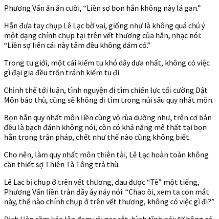
Phương Vấn ăn ăn cười, “Liền sợ bọn hắn không này lá gan.”
Hắn đưa tay chụp Lê Lạc bờ vai, giống như là không quá chú ý
một dạng chính chụp tại trên vết thương của hắn, nhạc nói:
“Liền sợ liên cái này tâm đều không dám có.”
Trong tu giới, một cái kiếm tu khó dây dưa nhất, không có việc
gì đại gia đều trốn tránh kiếm tu đi.
Chỉnh thể tới luận, tình nguyện đi tìm chiến lực tối cường Dật
Môn báo thù, cũng sẽ không đi tìm trong núi sâu quy nhất môn.
Bọn hắn quy nhất môn liền cùng vỏ rùa dường như, trên cơ bản
đều là bạch đánh không nói, còn có khả năng mê thất tại bọn
hắn trong trận pháp, chết như thế nào cũng không biết.
Cho nên, làm quy nhất môn thiên tài, Lê Lạc hoàn toàn không
cần thiết sợ Thiên Tà Tông trả thù.
Lê Lạc bị chụp ở trên vết thương, đau được “Tê” một tiếng,
Phương Vấn liền tràn đầy áy náy nói: “Chao ôi, xem ta con mắt
này, thế nào chính chụp ở trên vết thương, không có việc gì đi?”
Dịch Hàn cầm kéo lên đem vải gạc cắt, bình tĩnh nói: “Không có