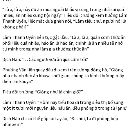
“Là a, là a, này đồ ăn mua ngoài khẩu vị cùng trong nhà sai quá
nhiều, ăn nhiều cũng hội ngấy.” Tiêu đội trưởng xem hướng Lâm
Thanh Uyển, liếc mắt đưa ghèn nói, “Lâm tiểu thư, ngươi nói là
không phải?”
Lâm Thanh Uyển liên tục gật đầu, “Là a, là a, quán cơm thức ăn
phối liệu quá nhiều, hảo ăn là hảo ăn, chính là ăn nhiều sẽ nhớ
tự mình trong nhà làm gia thường thức ăn.”
Dịch Hàn: “. . . Các ngươi vừa ăn qua cơm tối.”
Phương Vấn liền quay đầu đi xem trên tường đồng hồ, “Giống
như nhanh đến ăn khuya thời gian, chúng ta bình thường mấy
điểm ăn khuya.”
Tiêu đội trưởng: “Giống như là chín giờ?”
Lâm Thanh Uyển: “Hôm nay tiểu hoa đi trong siêu thị bổ sung
một ít tươi mới nguyên liệu nấu ăn, đều phóng ở trong tủ lạnh.”
Dịch Hàn chỉ có thể gấp lại tay áo, “Đi thôi, ta đi phòng bếp
nhìn xem.”