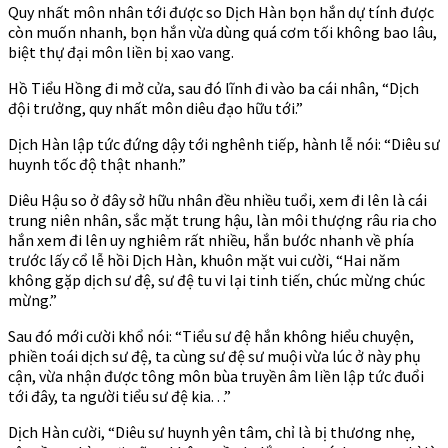
Quy nhất môn nhân tới được so Dịch Hàn bọn hắn dự tính được
còn muốn nhanh, bọn hắn vừa dùng quá cơm tối không bao lâu,
biệt thự đại môn liền bị xao vang.
Hồ Tiểu Hồng đi mở cửa, sau đó lĩnh đi vào ba cái nhân, “Dịch
đội trưởng, quy nhất môn diêu đạo hữu tới.”
Dịch Hàn lập tức đứng dậy tới nghênh tiếp, hành lễ nói: “Diêu sư
huynh tốc độ thật nhanh.”
Diêu Hậu so ở đây sở hữu nhân đều nhiều tuổi, xem đi lên là cái
trung niên nhân, sắc mặt trung hậu, làn môi thượng râu ria cho
hắn xem đi lên uy nghiêm rất nhiều, hắn bước nhanh về phía
trước lấy cổ lễ hồi Dịch Hàn, khuôn mặt vui cười, “Hai năm
không gặp dịch sư đệ, sư đệ tu vi lại tinh tiến, chúc mừng chúc
mừng.”
Sau đó mới cười khổ nói: “Tiểu sư đệ hắn không hiểu chuyện,
phiền toái dịch sư đệ, ta cùng sư đệ sư muội vừa lúc ở này phụ
cận, vừa nhận được tông môn bùa truyền âm liền lập tức đuổi
tới đây, ta người tiểu sư đệ kia. . .”
Dịch Hàn cười, “Diêu sư huynh yên tâm, chỉ là bị thương nhẹ,