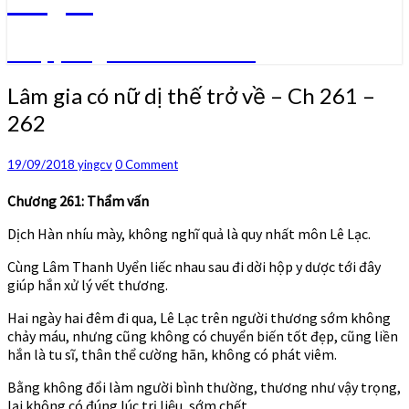
Truyện ngôn tình convert
Lâm
Lâm gia có nữ dị thế trở về – Ch 261 –
gia
262
có
nữ
dị
Comments
19/09/2018
yingcv
0 Comment
thế
trở
Chương 261: Thẩm vấn
về
Dịch Hàn nhíu mày, không nghĩ quả là quy nhất môn Lê Lạc.
–
Ch
Cùng Lâm Thanh Uyển liếc nhau sau đi dời hộp y dược tới đây
261
giúp hắn xử lý vết thương.
–
262
Hai ngày hai đêm đi qua, Lê Lạc trên người thương sớm không
chảy máu, nhưng cũng không có chuyển biến tốt đẹp, cũng liền
hắn là tu sĩ, thân thể cường hãn, không có phát viêm.
Bằng không đổi làm người bình thường, thương như vậy trọng,
lại không có đúng lúc trị liệu, sớm chết.