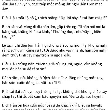
đầu đại sư huynh, trực tiếp một mông đít ngồi đến trên mặt
đất.
Diêu Hậu mặt lộ nộ ý, trách mắng: “Ngươi này là tại làm cái gì?”
Bình cầm vội vàng đi dìu hắn lên, gặp trên người hắn nơi nơi là
băng vải, không khỏi cả kinh, “Thương được như vậy nghiêm
trọng?”
Lê lạc nghĩ đến bọn hắn hội thông tri tông môn, lại không nghĩ
rằng sư huynh cùng sư tỷ tới được như vậy nhanh, hắn còn nghĩ
đem thủy tinh cạy chạy trốn ra ngoài đâu.
Diêu Hậu trừng hắn, “Dịch sư đệ cứu ngươi, ngươi còn không
mau ôn hòa sư đệ cảm ơn.”
Đánh rắm, nếu không là Dịch Hàn nửa đường nhúng một tay,
hắn sớm cuốn đống kia vật tư rời đi.
Khả tại đại sư huynh uy thế hạ, lê lạc không thể không chắp tay
chắp tay thi lễ, bất cam bất nguyện nói: “Đa tạ dịch sư huynh.”
Dịch Hàn ôn hòa cười nói: “Lê sư đệ khách khí. Diêu sư huynh,
các ngươi trước tán gẫu, ta đi cấp các ngươi chuẩn bị điểm ăn.”