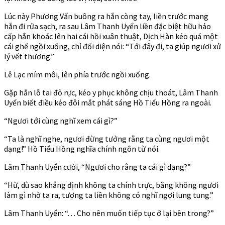
Lúc này Phương Vấn buông ra hắn còng tay, liền trước mang
hắn đi rửa sạch, ra sau Lâm Thanh Uyển liền đặc biệt hữu hảo
cấp hắn khoác lên hai cái hồi xuân thuật, Dịch Hàn kéo quá một
cái ghế ngồi xuống, chỉ đối diện nói: “Tới đây đi, ta giúp ngươi xử
lý vết thương.”
Lê Lạc mím môi, lên phía trước ngồi xuống.
Gặp hắn lỗ tai đỏ rực, kéo y phục không chịu thoát, Lâm Thanh
Uyển biết điều kéo đôi mắt phát sáng Hồ Tiểu Hồng ra ngoài.
“Ngươi tới cùng nghĩ xem cái gì?”
“Ta là nghĩ nghe, ngươi đừng tưởng rằng ta cùng ngươi một
dạng!” Hồ Tiểu Hồng nghĩa chính ngôn từ nói.
Lâm Thanh Uyển cười, “Ngươi cho rằng ta cái gì dạng?”
“Hừ, dù sao khẳng định không ta chính trực, bằng không ngươi
làm gì nhờ ta ra, tượng ta liền không có nghĩ ngợi lung tung.”
Lâm Thanh Uyển: “. . . Cho nên muốn tiếp tục ở lại bên trong?”