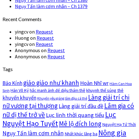
Ngụy Tấn làm cơm nhân – Ch 1380
Ngụy Tấn làm cơm nhân – Ch 1379
Recent Comments
yingcv
on
Request
Huong
on
Request
yingcv
on
Request
Anonymous
on
Request
Anonymous
on
Request
Tags
giảo giảo như khanh
Hoàn Nhĩ wr
Bảo Kính
Hàm Can Hoa
Hàn Võ Ký
khuynh thế sủng thê
hắc manh ảnh đế diệu thám thê
Sinh
Làng giải trí chi
khuyển khuyển
Khuyển yêu giáng lâm đậu cá thê
nữ vương tại thượng
Lâm gia có
Làng giải trí đầu đề
Lục
nữ dị thế trở về
Lục linh thời quang tiếu
Nguyệt Hạo Tuyết
Mê lộ đích long
Nguyệt Hạ Tứ Thời
Nông gia
Ngụy Tấn làm cơm nhân
Nhất khúc lăng ba