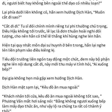
đi, ngươi biết hay không bên ngoài thế đạo có nhiều loạn?”
Lại phía dưới liền không có, hắn xem hướng Dịch Hàn, “Muốn
cắt đi sao?”
“Cắt đi đi.” Tu sĩ đối chính mình riêng tư phi thường chú trọng,
Diêu Hậu không tới trước, lê lạc là đơn thuần hoài nghi đối
tượng, cho nên hắn có thể lẽ thẳng khí hùng nghe lén hắn.
Hiện tại quy nhất môn đại sư huynh ở bên trong, hắn lại nghe
lén liền phạm vào điều kiêng kị.
Tiêu đội trưởng liền ngón tay động một chút, đem này bộ phận
nghe lén nội dung cắt đi, này mới thu máy vi tính hỏi, “Ai xuống
bếp?”
Đại gia không hẹn mà gặp xem hướng Dịch Hàn.
Dịch Hàn mặt sạm lại, “Kêu đồ ăn mua ngoài.”
“Khách nhân tới cửa, kêu đồ ăn mua ngoài không tốt sao, ”
Phương Vấn mắt hơi sáng nói: “Bằng không ngươi xuống bếp
làm mấy đạo thức ăn, như vậy lộ ra chúng ta rất có thành ý
thôi.”