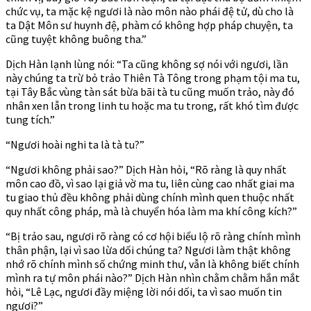
chức vụ, ta mặc kệ ngươi là nào môn nào phái đệ tử, dù cho là
ta Dật Môn sư huynh đệ, phàm có không hợp pháp chuyện, ta
cũng tuyệt không buông tha.”
Dịch Hàn lạnh lùng nói: “Ta cũng không sợ nói với ngươi, lần
này chúng ta trừ bỏ trảo Thiên Tà Tông trong phạm tội ma tu,
tại Tây Bắc vùng tàn sát bừa bãi tà tu cũng muốn trảo, này đó
nhân xen lẫn trong linh tu hoặc ma tu trong, rất khó tìm được
tung tích.”
“Ngươi hoài nghi ta là tà tu?”
“Ngươi không phải sao?” Dịch Hàn hỏi, “Rõ ràng là quy nhất
môn cao đồ, vì sao lại giả vờ ma tu, liên cùng cao nhất giai ma
tu giao thủ đều không phải dùng chính mình quen thuộc nhất
quy nhất công pháp, mà là chuyển hóa làm ma khí công kích?”
“Bị trảo sau, ngươi rõ ràng có cơ hội biểu lộ rõ ràng chính mình
thân phận, lại vì sao lừa dối chúng ta? Ngươi làm thật không
nhớ rõ chính mình số chứng minh thư, vẫn là không biết chính
mình ra tự môn phái nào?” Dịch Hàn nhìn chằm chằm hắn mắt
hỏi, “Lê Lạc, ngươi đầy miệng lời nói dối, ta vì sao muốn tin
ngươi?”