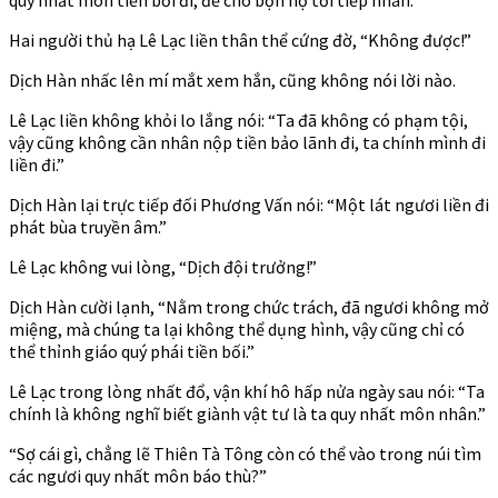
Hai người thủ hạ Lê Lạc liền thân thể cứng đờ, “Không được!”
Dịch Hàn nhấc lên mí mắt xem hắn, cũng không nói lời nào.
Lê Lạc liền không khỏi lo lắng nói: “Ta đã không có phạm tội,
vậy cũng không cần nhân nộp tiền bảo lãnh đi, ta chính mình đi
liền đi.”
Dịch Hàn lại trực tiếp đối Phương Vấn nói: “Một lát ngươi liền đi
phát bùa truyền âm.”
Lê Lạc không vui lòng, “Dịch đội trưởng!”
Dịch Hàn cười lạnh, “Nằm trong chức trách, đã ngươi không mở
miệng, mà chúng ta lại không thể dụng hình, vậy cũng chỉ có
thể thỉnh giáo quý phái tiền bối.”
Lê Lạc trong lòng nhất đổ, vận khí hô hấp nửa ngày sau nói: “Ta
chính là không nghĩ biết giành vật tư là ta quy nhất môn nhân.”
“Sợ cái gì, chẳng lẽ Thiên Tà Tông còn có thể vào trong núi tìm
các ngươi quy nhất môn báo thù?”