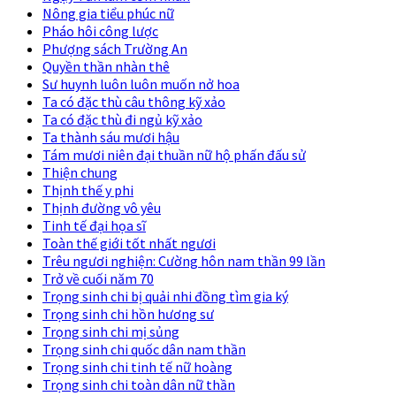
Nông gia tiểu phúc nữ
Pháo hôi công lược
Phượng sách Trường An
Quyền thần nhàn thê
Sư huynh luôn luôn muốn nở hoa
Ta có đặc thù câu thông kỹ xảo
Ta có đặc thù đi ngủ kỹ xảo
Ta thành sáu mươi hậu
Tám mươi niên đại thuần nữ hộ phấn đấu sử
Thiện chung
Thịnh thế y phi
Thịnh đường vô yêu
Tinh tế đại họa sĩ
Toàn thế giới tốt nhất ngươi
Trêu ngươi nghiện: Cường hôn nam thần 99 lần
Trở về cuối năm 70
Trọng sinh chi bị quải nhi đồng tìm gia ký
Trọng sinh chi hồn hương sư
Trọng sinh chi mị sủng
Trọng sinh chi quốc dân nam thần
Trọng sinh chi tinh tế nữ hoàng
Trọng sinh chi toàn dân nữ thần