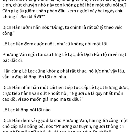
tình, chút chuyện nhỏ này còn không phải hắn một câu nói sự?
Cần gì giấu giếm thân phận đâu, xem ngươi này hai ngày chịu
không ít đau khổ đi?”
Dịch Hàn lườm hắn nói: “Đừng, ta chính là rất xử lý theo việc
công.”
Lê Lạc liền đem dược nuốt, như cũ không nói một lời.
Phương Vấn ngồi tại sau lưng Lê Lạc, đối Dịch Hàn lộ ra vẻ mặt
bất đắc dĩ.
Hắn cùng Lê Lạc cũng không phải rất thục, nỗ lực như vậy lâu,
vẫn là đáp không lên lời nói nha.
Dịch Hàn nhìn hắn một cái liền tiếp tục cấp Lê Lạc thượng dược,
trực tiếp hành văn dứt khoát hỏi, “Ngươi đã là quy nhất môn
cao đồ, vì sao muốn giả mạo ma tu đâu?”
Lê Lạc không nói lời nào.
Dịch Hàn đem vải gạc đưa cho Phương Vấn, hai người cùng một
chỗ cấp hắn băng bó, nói: “Phương sư huynh, ngươi thông tri
quy nhất môn tiền bối đi, để cho bọn họ tới tiếp nhân.”