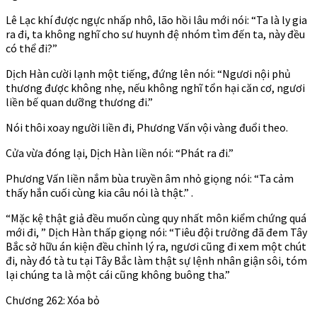
Lê Lạc khí được ngực nhấp nhô, lão hồi lâu mới nói: “Ta là ly gia
ra đi, ta không nghĩ cho sư huynh đệ nhóm tìm đến ta, này đều
có thể đi?”
Dịch Hàn cười lạnh một tiếng, đứng lên nói: “Ngươi nội phủ
thương được không nhẹ, nếu không nghĩ tổn hại căn cơ, ngươi
liền bế quan dưỡng thương đi.”
Nói thôi xoay người liền đi, Phương Vấn vội vàng đuổi theo.
Cửa vừa đóng lại, Dịch Hàn liền nói: “Phát ra đi.”
Phương Vấn liền nắm bùa truyền âm nhỏ giọng nói: “Ta cảm
thấy hắn cuối cùng kia câu nói là thật.” .
“Mặc kệ thật giả đều muốn cùng quy nhất môn kiểm chứng quá
mới đi, ” Dịch Hàn thấp giọng nói: “Tiêu đội trưởng đã đem Tây
Bắc sở hữu án kiện đều chỉnh lý ra, ngươi cũng đi xem một chút
đi, này đó tà tu tại Tây Bắc làm thật sự lệnh nhân giận sôi, tóm
lại chúng ta là một cái cũng không buông tha.”
Chương 262: Xóa bỏ