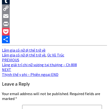
Pinterest
Tumblr
Copy
Link
Email
Print
Pocket
Share
Lâm gia có nữ dị thế trở về
Lâm gia có nữ dị thế trở về
,
Úc Vũ Trúc
Post
PREVIOUS
Làng giải trí chi nữ vương tại thượng – Ch 808
navigation
NEXT
Thịnh thế y phi – Phiên ngoại END
Leave a Reply
Your email address will not be published.
Required fields are
marked
*