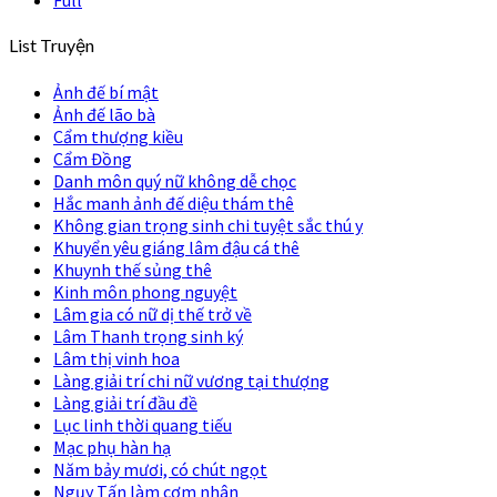
Full
List Truyện
Ảnh đế bí mật
Ảnh đế lão bà
Cẩm thượng kiều
Cẩm Đồng
Danh môn quý nữ không dễ chọc
Hắc manh ảnh đế diệu thám thê
Không gian trọng sinh chi tuyệt sắc thú y
Khuyển yêu giáng lâm đậu cá thê
Khuynh thế sủng thê
Kinh môn phong nguyệt
Lâm gia có nữ dị thế trở về
Lâm Thanh trọng sinh ký
Lâm thị vinh hoa
Làng giải trí chi nữ vương tại thượng
Làng giải trí đầu đề
Lục linh thời quang tiếu
Mạc phụ hàn hạ
Năm bảy mươi, có chút ngọt
Ngụy Tấn làm cơm nhân