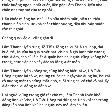
thức hướng ngoại nhất quét, liền gặp Lâm Thanh Uyển nhẹ
chân nhẹ tay mở cửa ra ngoài.
Hắn khóe miệng hơi nhíu, lần nữa nhắm mắt, hiện tại tiểu
thanh niên tinh lực khả thật thịnh vượng, đều như vậy muộn
còn ra ngoài.
Chẳng qua việc vui cũng gần đi.
Lâm Thanh Uyển cùng Hồ Tiểu Hồng tại dưới lầu tụ họp, đại
buổi tối, lại vừa hạ quá tuyết hạt, chính là gió lạnh tận xương
thời điểm, cho dù là biết đi quán bar, hai người cũng không hóa
trang, trực tiếp bao dày đặc áo lông xuất môn.
Lâm Thanh Uyển không xe, cũng không biết lái xe, Hồ Tiểu
Hồng ngược lại có xe, nhưng trước hai ngày vừa đụng hư, hai cái
cô nương mắt to trừng mắt nhỏ, cuối cùng chỉ có thể vô nại lấy
điện thoại di động ra đánh xe.
Hai người đứng trong gió rét chờ xe, Lâm Thanh Uyển khởi
động linh khí che, Hồ Tiểu Hồng tại đứng tại linh khí che trong
dâng lên hỏa linh khí, hai người này mới ấm áp lên.