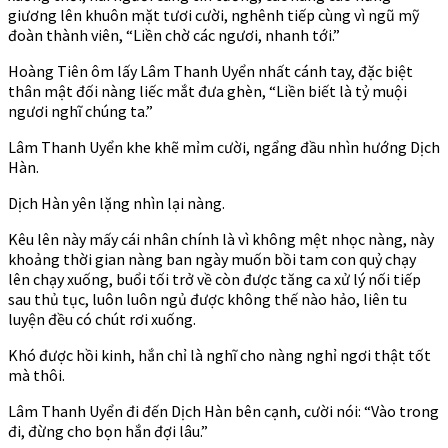
giương lên khuôn mặt tươi cười, nghênh tiếp cùng vì ngũ mỹ
đoàn thành viên, “Liền chờ các ngươi, nhanh tới.”
Hoàng Tiên ôm lấy Lâm Thanh Uyển nhất cánh tay, đặc biệt
thân mật đối nàng liếc mắt đưa ghèn, “Liền biết là tỷ muội
ngươi nghĩ chúng ta.”
Lâm Thanh Uyển khe khẽ mỉm cười, ngẩng đầu nhìn hướng Dịch
Hàn.
Dịch Hàn yên lặng nhìn lại nàng.
Kêu lên này mấy cái nhân chính là vì không mệt nhọc nàng, này
khoảng thời gian nàng ban ngày muốn bồi tam con quỷ chạy
lên chạy xuống, buổi tối trở về còn được tăng ca xử lý nối tiếp
sau thủ tục, luôn luôn ngủ được không thế nào hảo, liên tu
luyện đều có chút rơi xuống.
Khó được hồi kinh, hắn chỉ là nghĩ cho nàng nghỉ ngơi thật tốt
mà thôi.
Lâm Thanh Uyển đi đến Dịch Hàn bên cạnh, cười nói: “Vào trong
đi, đừng cho bọn hắn đợi lâu.”