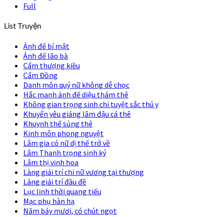
Full
List Truyện
Ảnh đế bí mật
Ảnh đế lão bà
Cẩm thượng kiều
Cẩm Đồng
Danh môn quý nữ không dễ chọc
Hắc manh ảnh đế diệu thám thê
Không gian trọng sinh chi tuyệt sắc thú y
Khuyển yêu giáng lâm đậu cá thê
Khuynh thế sủng thê
Kinh môn phong nguyệt
Lâm gia có nữ dị thế trở về
Lâm Thanh trọng sinh ký
Lâm thị vinh hoa
Làng giải trí chi nữ vương tại thượng
Làng giải trí đầu đề
Lục linh thời quang tiếu
Mạc phụ hàn hạ
Năm bảy mươi, có chút ngọt