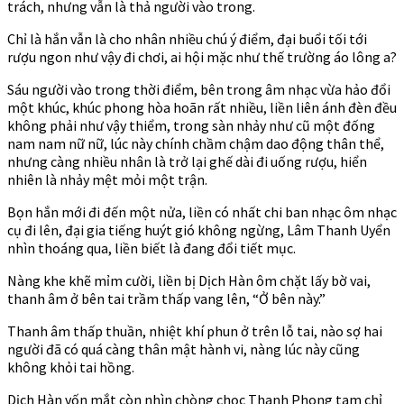
trách, nhưng vẫn là thả người vào trong.
Chỉ là hắn vẫn là cho nhân nhiều chú ý điểm, đại buổi tối tới
rượu ngon như vậy đi chơi, ai hội mặc như thế trường áo lông a?
Sáu người vào trong thời điểm, bên trong âm nhạc vừa hảo đổi
một khúc, khúc phong hòa hoãn rất nhiều, liền liên ánh đèn đều
không phải như vậy thiểm, trong sàn nhảy như cũ một đống
nam nam nữ nữ, lúc này chính chầm chậm dao động thân thể,
nhưng càng nhiều nhân là trở lại ghế dài đi uống rượu, hiển
nhiên là nhảy mệt mỏi một trận.
Bọn hắn mới đi đến một nửa, liền có nhất chi ban nhạc ôm nhạc
cụ đi lên, đại gia tiếng huýt gió không ngừng, Lâm Thanh Uyển
nhìn thoáng qua, liền biết là đang đổi tiết mục.
Nàng khe khẽ mỉm cười, liền bị Dịch Hàn ôm chặt lấy bờ vai,
thanh âm ở bên tai trầm thấp vang lên, “Ở bên này.”
Thanh âm thấp thuần, nhiệt khí phun ở trên lỗ tai, nào sợ hai
người đã có quá càng thân mật hành vi, nàng lúc này cũng
không khỏi tai hồng.
Dịch Hàn vốn mắt còn nhìn chòng chọc Thanh Phong tam chỉ