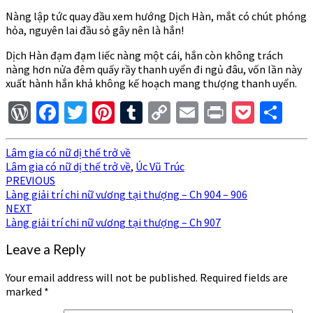
Nàng lập tức quay đầu xem hướng Dịch Hàn, mắt có chút phóng
hỏa, nguyên lai đầu sỏ gây nên là hắn!
Dịch Hàn đạm đạm liếc nàng một cái, hắn còn không trách
nàng hơn nửa đêm quấy rầy thanh uyển đi ngủ đâu, vốn lần này
xuất hành hắn khả không kế hoạch mang thượng thanh uyển.
WordPress
Facebook
Twitter
Pinterest
Tumblr
Copy
Email
Print
Pocke
Sh
Link
Lâm gia có nữ dị thế trở về
Lâm gia có nữ dị thế trở về
,
Úc Vũ Trúc
Post
PREVIOUS
Làng giải trí chi nữ vương tại thượng – Ch 904 – 906
navigation
NEXT
Làng giải trí chi nữ vương tại thượng – Ch 907
Leave a Reply
Your email address will not be published.
Required fields are
marked
*