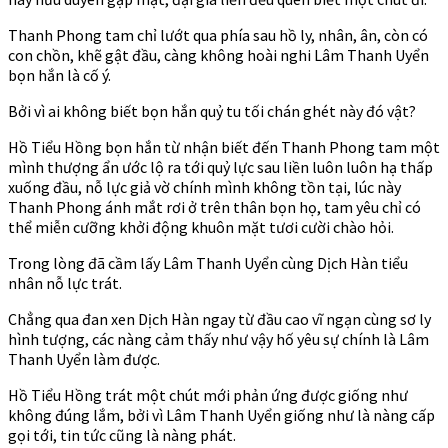
Thanh Phong tam chỉ lướt qua phía sau hồ ly, nhân, ân, còn có
con chồn, khẽ gật đầu, càng không hoài nghi Lâm Thanh Uyển
bọn hắn là cố ý.
Bởi vì ai không biết bọn hắn quỷ tu tối chán ghét này đó vật?
Hồ Tiểu Hồng bọn hắn từ nhận biết đến Thanh Phong tam một
mình thượng ẩn ước lộ ra tới quỷ lực sau liền luôn luôn hạ thấp
xuống đầu, nỗ lực giả vờ chính mình không tồn tại, lúc này
Thanh Phong ánh mắt rơi ở trên thân bọn họ, tam yêu chỉ có
thể miễn cưỡng khởi động khuôn mặt tươi cười chào hỏi.
Trong lòng đã cầm lấy Lâm Thanh Uyển cùng Dịch Hàn tiểu
nhân nỗ lực trát.
Chẳng qua đan xen Dịch Hàn ngay từ đầu cao vĩ ngạn cùng sơ ly
hình tượng, các nàng cảm thấy như vậy hố yêu sự chính là Lâm
Thanh Uyển làm được.
Hồ Tiểu Hồng trát một chút mới phản ứng được giống như
không đúng lắm, bởi vì Lâm Thanh Uyển giống như là nàng cấp
gọi tới, tin tức cũng là nàng phát.