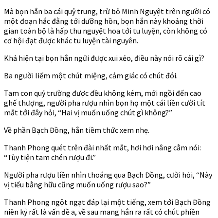
Mà bọn hắn ba cái quỷ trung, trừ bỏ Minh Nguyệt trên người có
một đoạn hắc đằng tới dưỡng hồn, bọn hắn này khoảng thời
gian toàn bộ là hấp thu nguyệt hoa tới tu luyện, còn không có
cơ hội đạt được khác tu luyện tài nguyên.
Khả hiện tại bọn hắn ngửi được xui xẻo, điều này nói rõ cái gì?
Ba người liếm một chút miệng, cảm giác có chút đói.
Tam con quỷ trường được đều không kém, mới ngồi đến cao
ghế thượng, người pha rượu nhìn bọn họ một cái liền cười tít
mắt tới đây hỏi, “Hai vị muốn uống chút gì không?”
Về phần Bạch Đồng, hắn tiềm thức xem nhẹ.
Thanh Phong quét trên đài nhất mắt, hơi hơi nâng cằm nói:
“Tùy tiện tam chén rượu đi.”
Người pha rượu liền nhìn thoáng qua Bạch Đồng, cười hỏi, “Này
vị tiểu bằng hữu cũng muốn uống rượu sao?”
Thanh Phong ngột ngạt đáp lại một tiếng, xem tới Bạch Đồng
niên kỷ rất là vấn đề a, về sau mang hắn ra rất có chút phiền