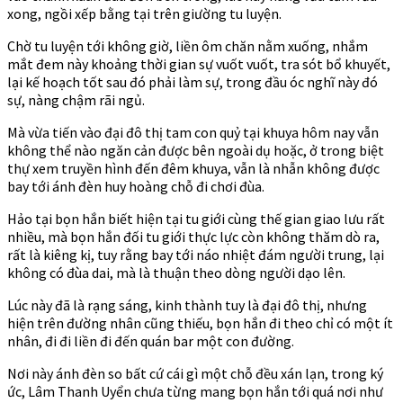
xong, ngồi xếp bằng tại trên giường tu luyện.
Chờ tu luyện tới không giờ, liền ôm chăn nằm xuống, nhắm
mắt đem này khoảng thời gian sự vuốt vuốt, tra sót bổ khuyết,
lại kế hoạch tốt sau đó phải làm sự, trong đầu óc nghĩ này đó
sự, nàng chậm rãi ngủ.
Mà vừa tiến vào đại đô thị tam con quỷ tại khuya hôm nay vẫn
không thể nào ngăn cản được bên ngoài dụ hoặc, ở trong biệt
thự xem truyền hình đến đêm khuya, vẫn là nhẫn không được
bay tới ánh đèn huy hoàng chỗ đi chơi đùa.
Hảo tại bọn hắn biết hiện tại tu giới cùng thế gian giao lưu rất
nhiều, mà bọn hắn đối tu giới thực lực còn không thăm dò ra,
rất là kiêng kị, tuy rằng bay tới náo nhiệt đám người trung, lại
không có đùa dai, mà là thuận theo dòng người dạo lên.
Lúc này đã là rạng sáng, kinh thành tuy là đại đô thị, nhưng
hiện trên đường nhân cũng thiếu, bọn hắn đi theo chỉ có một ít
nhân, đi đi liền đi đến quán bar một con đường.
Nơi này ánh đèn so bất cứ cái gì một chỗ đều xán lạn, trong ký
ức, Lâm Thanh Uyển chưa từng mang bọn hắn tới quá nơi như