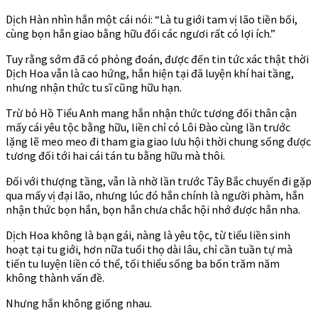
Dịch Hàn nhìn hắn một cái nói: “Là tu giới tam vị lão tiền bối,
cùng bọn hắn giao bằng hữu đối các ngươi rất có lợi ích.”
Tuy rằng sớm đã có phỏng đoán, được đến tin tức xác thật thời
Dịch Hoa vẫn là cao hứng, hắn hiện tại đã luyện khí hai tầng,
nhưng nhận thức tu sĩ cũng hữu hạn.
Trừ bỏ Hồ Tiểu Anh mang hắn nhận thức tương đối thân cận
mấy cái yêu tộc bằng hữu, liền chỉ có Lôi Đào cùng lần trước
lặng lẽ meo meo đi tham gia giao lưu hội thời chung sống được
tương đối tới hai cái tán tu bằng hữu mà thôi.
Đối với thượng tầng, vẫn là nhờ lần trước Tây Bắc chuyến đi gặp
qua mấy vị đại lão, nhưng lúc đó hắn chính là người phàm, hắn
nhận thức bọn hắn, bọn hắn chưa chắc hội nhớ được hắn nha.
Dịch Hoa không là bạn gái, nàng là yêu tộc, từ tiểu liền sinh
hoạt tại tu giới, hơn nữa tuổi thọ dài lâu, chỉ cần tuần tự mà
tiến tu luyện liền có thể, tối thiểu sống ba bốn trăm năm
không thành vấn đề.
Nhưng hắn không giống nhau.