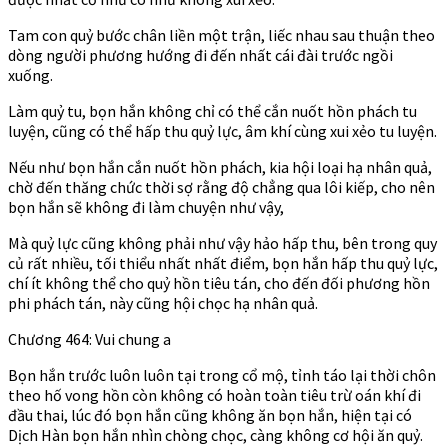
Tam con quỷ bước chân liền một trận, liếc nhau sau thuận theo
dòng người phương hướng đi đến nhất cái đài trước ngồi
xuống.
Làm quỷ tu, bọn hắn không chỉ có thể cắn nuốt hồn phách tu
luyện, cũng có thể hấp thu quỷ lực, âm khí cùng xui xẻo tu luyện.
Nếu như bọn hắn cắn nuốt hồn phách, kia hội loại hạ nhân quả,
chờ đến thăng chức thời sợ rằng độ chẳng qua lôi kiếp, cho nên
bọn hắn sẽ không đi làm chuyện như vậy,
Mà quỷ lực cũng không phải như vậy hảo hấp thu, bên trong quy
củ rất nhiều, tối thiểu nhất nhất điểm, bọn hắn hấp thu quỷ lực,
chí ít không thể cho quỷ hồn tiêu tán, cho đến đối phương hồn
phi phách tán, này cũng hội chọc hạ nhân quả.
Chương 464: Vui chung a
Bọn hắn trước luôn luôn tại trong cổ mộ, tỉnh táo lại thời chôn
theo hố vong hồn còn không có hoàn toàn tiêu trừ oán khí đi
đầu thai, lúc đó bọn hắn cũng không ăn bọn hắn, hiện tại có
Dịch Hàn bọn hắn nhìn chòng chọc, càng không cơ hội ăn quỷ.