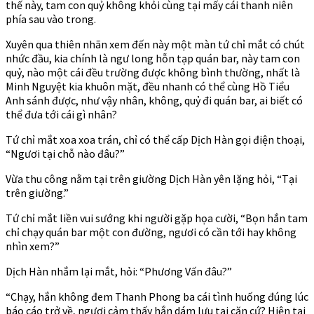
thế này, tam con quỷ không khỏi cùng tại mấy cái thanh niên
phía sau vào trong.
Xuyên qua thiên nhãn xem đến này một màn tứ chỉ mắt có chút
nhức đầu, kia chính là ngư long hỗn tạp quán bar, này tam con
quỷ, nào một cái đều trường được không bình thường, nhất là
Minh Nguyệt kia khuôn mặt, đều nhanh có thể cùng Hồ Tiểu
Anh sánh được, như vậy nhân, không, quỷ đi quán bar, ai biết có
thể đưa tới cái gì nhân?
Tứ chỉ mắt xoa xoa trán, chỉ có thể cấp Dịch Hàn gọi điện thoại,
“Ngươi tại chỗ nào đâu?”
Vừa thu công nằm tại trên giường Dịch Hàn yên lặng hỏi, “Tại
trên giường.”
Tứ chỉ mắt liền vui sướng khi người gặp họa cười, “Bọn hắn tam
chỉ chạy quán bar một con đường, ngươi có cần tới hay không
nhìn xem?”
Dịch Hàn nhắm lại mắt, hỏi: “Phương Vấn đâu?”
“Chạy, hắn không đem Thanh Phong ba cái tình huống đúng lúc
báo cáo trở về, ngươi cảm thấy hắn dám lưu tại căn cứ? Hiện tại