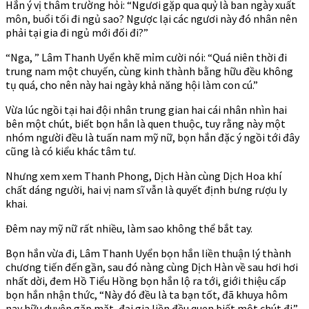
Hắn ý vị thâm trường hỏi: “Ngươi gặp qua quỷ là ban ngày xuất
môn, buổi tối đi ngủ sao? Ngược lại các ngươi này đó nhân nên
phải tại gia đi ngủ mới đối đi?”
“Nga, ” Lâm Thanh Uyển khẽ mỉm cười nói: “Quá niên thời đi
trung nam một chuyến, cùng kinh thành bằng hữu đều không
tụ quá, cho nên này hai ngày khả năng hội làm con cú.”
Vừa lúc ngồi tại hai đội nhân trung gian hai cái nhân nhìn hai
bên một chút, biết bọn hắn là quen thuộc, tuy rằng này một
nhóm người đều là tuấn nam mỹ nữ, bọn hắn đặc ý ngồi tới đây
cũng là có kiểu khác tâm tư.
Nhưng xem xem Thanh Phong, Dịch Hàn cùng Dịch Hoa khí
chất dáng người, hai vị nam sĩ vẫn là quyết định bưng rượu ly
khai.
Đêm nay mỹ nữ rất nhiều, làm sao không thể bắt tay.
Bọn hắn vừa đi, Lâm Thanh Uyển bọn hắn liền thuận lý thành
chương tiến đến gần, sau đó nàng cùng Dịch Hàn về sau hơi hơi
nhất dời, đem Hồ Tiểu Hồng bọn hắn lộ ra tới, giới thiệu cấp
bọn hắn nhận thức, “Này đó đều là ta bạn tốt, đã khuya hôm
nay hữu duyên gặp mặt, đại gia liền đều quen biết một chút đi.”