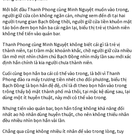
Mới bắt đầu Thanh Phong cùng Minh Nguyệt muốn vào trong,
người giữ cửa còn không ngăn cản, nhưng xem đến đi tại hai
người trung gian Bạch Đồng thời, người giữ cửa liền khuôn mặt
táo bón đem bọn hắn ba cái ngăn lại, biểu thị trẻ vị thành niên
không thể tiến vào quán bar.
Thanh Phong cùng Minh Nguyệt không biết cái gì là trẻ vị
thành niên, tại trầm mặc khoảnh khắc, chờ người giữ cửa nhiều
lần mờ mịt nhìn chăm chú Bạch Đồng nhìn mấy lần sau mới xác
định hắn chính là kia người chưa thành niên.
Cuối cùng bọn hắn ba cái có thể vào trong, là bởi vì Thanh
Phong đào ra mấy trương tiền nhét cho đối phương, biểu thị
Bạch Đồng là bọn hắn đệ đệ, chỉ là đi theo bọn hắn vào trong
trông thấy bộ mặt thành phố mà thôi, tại mặc kệ dùng sau, lại
dùng một ít huyễn thuật, này mới có thể vào trong.
Nhưng tiến vào quán bar, bọn hắn tổng không khả năng đối
nhất ao hồ nhân dùng huyễn thuật, cho nên không thiếu nhân
đều nhiều nhìn bọn hắn vài lần.
Chẳng qua cũng không nhiều ít nhân để vào trong lòng, tuy