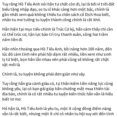
Tuy rằng Hồ Tiểu Anh nói hắn tư chất còn đi, lại là bởi vì trời đất
biếu tặng nhập đạo, so tu sĩ khác càng hơn một bậc, chính là
gần nhất xem quá không thiếu tu chân sách cổ Dịch Hoa biết,
nhân tu mơ tưởng tu luyện thành công chính là rất khó.
Hắn hiện tại mục tiêu chính là Trúc Cơ kỳ, hắn cảm thấy chỉ cần
có thể trúc cơ, tận lực bảo trì trụ thanh xuân, sống hai trăm
năm liền đi.
Hắn nhìn thoáng qua Hồ Tiểu Anh, bồi nàng hơn 100 năm, đến
lúc đó cảm tình nên phải hội đạm rất nhiều, liền xem như sinh
ly tử biệt, bọn hắn lẫn nhau nên phải cũng sẽ không rất chật
vật mới là.
Chính là, tu luyện không phải đơn giản như vậy.
Tuy rằng hắn gia cảnh giàu có, tự thân kiếm tiền năng lực cũng
không yếu, lại có bạn gái giúp hắn chưởng mắt mua thiên tài
địa bảo, chính là có rất nhiều tu luyện kiến thức hắn vẫn là hiểu
biết lơ mơ.
Hố hắn là, Hồ Tiểu Anh là yêu tu, một ít cộng đồng điểm nàng
vẫn là rất biết, nhưng một ít chỉ có nhân tu hội suy xét đến tình