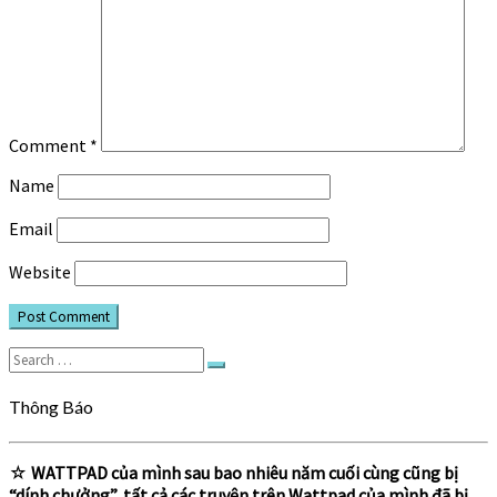
Comment
*
Name
Email
Website
Search
Search
for:
Thông Báo
☆
WATTPAD của mình sau bao nhiêu năm cuối cùng cũng bị
“dính chưởng”, tất cả các truyện trên Wattpad của mình đã bị