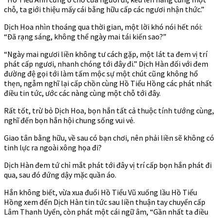
chỗ, ta giới thiệu mấy cái bằng hữu cấp các ngươi nhận thức.”
Dịch Hoa nhìn thoáng qua thời gian, một lời khó nói hết nói:
“Đã rạng sáng, không thể ngày mai tái kiến sao?”
“Ngày mai ngươi liền không tư cách gặp, một lát ta đem vị trí
phát cấp ngươi, nhanh chóng tới đây đi.” Dịch Hàn đối với đem
đường đệ gọi tới làm tấm mộc sự một chút cũng không hổ
thẹn, ngẫm nghĩ lại cấp chồn cùng Hồ Tiểu Hồng các phát nhất
điều tin tức, ước các nàng cùng một chỗ tới đây.
Rất tốt, trừ bỏ Dịch Hoa, bọn hắn tất cả thuộc tính tướng cùng,
nghĩ đến bọn hắn hội chung sống vui vẻ.
Giao tân bằng hữu, về sau có bạn chơi, nên phải liền sẽ không có
tinh lực ra ngoài xông họa đi?
Dịch Hàn đem tứ chỉ mắt phát tới đây vị trí cấp bọn hắn phát đi
qua, sau đó đứng dậy mặc quần áo.
Hắn không biết, vừa xua đuổi Hồ Tiểu Vũ xuống lầu Hồ Tiểu
Hồng xem đến Dịch Hàn tin tức sau liền thuận tay chuyển cấp
Lâm Thanh Uyển, còn phát một cái ngữ âm, “Gần nhất ta điều