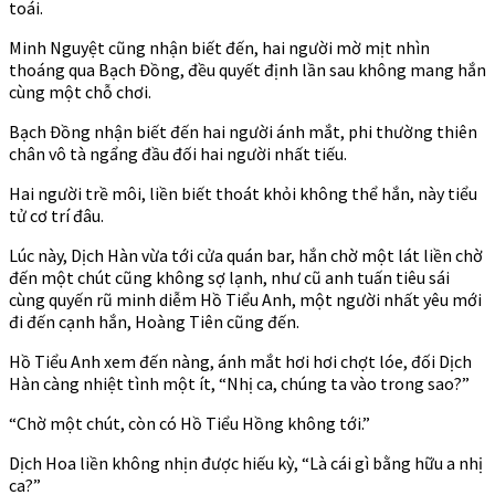
toái.
Minh Nguyệt cũng nhận biết đến, hai người mờ mịt nhìn
thoáng qua Bạch Đồng, đều quyết định lần sau không mang hắn
cùng một chỗ chơi.
Bạch Đồng nhận biết đến hai người ánh mắt, phi thường thiên
chân vô tà ngẩng đầu đối hai người nhất tiếu.
Hai người trề môi, liền biết thoát khỏi không thể hắn, này tiểu
tử cơ trí đâu.
Lúc này, Dịch Hàn vừa tới cửa quán bar, hắn chờ một lát liền chờ
đến một chút cũng không sợ lạnh, như cũ anh tuấn tiêu sái
cùng quyến rũ minh diễm Hồ Tiểu Anh, một người nhất yêu mới
đi đến cạnh hắn, Hoàng Tiên cũng đến.
Hồ Tiểu Anh xem đến nàng, ánh mắt hơi hơi chợt lóe, đối Dịch
Hàn càng nhiệt tình một ít, “Nhị ca, chúng ta vào trong sao?”
“Chờ một chút, còn có Hồ Tiểu Hồng không tới.”
Dịch Hoa liền không nhịn được hiếu kỳ, “Là cái gì bằng hữu a nhị
ca?”