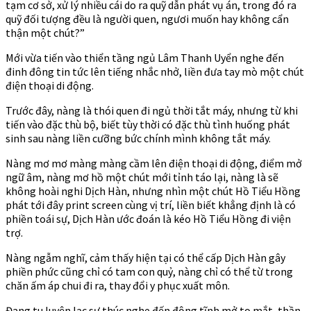
tạm cơ sở, xử lý nhiều cái do ra quỹ dẫn phát vụ án, trong đó ra
quỹ đối tượng đều là người quen, ngươi muốn hay không cẩn
thận một chút?”
Mới vừa tiến vào thiển tầng ngủ Lâm Thanh Uyển nghe đến
đinh đông tin tức lên tiếng nhắc nhở, liền đưa tay mò một chút
điện thoại di động.
Trước đây, nàng là thói quen đi ngủ thời tắt máy, nhưng từ khi
tiến vào đặc thù bộ, biết tùy thời có đặc thù tình huống phát
sinh sau nàng liền cưỡng bức chính mình không tắt máy.
Nàng mơ mơ màng màng cầm lên điện thoại di động, điểm mở
ngữ âm, nàng mơ hồ một chút mới tỉnh táo lại, nàng là sẽ
không hoài nghi Dịch Hàn, nhưng nhìn một chút Hồ Tiểu Hồng
phát tới đây print screen cùng vị trí, liền biết khẳng định là có
phiền toái sự, Dịch Hàn ước đoán là kéo Hồ Tiểu Hồng đi viện
trợ.
Nàng ngẫm nghĩ, cảm thấy hiện tại có thể cấp Dịch Hàn gây
phiền phức cũng chỉ có tam con quỷ, nàng chỉ có thể từ trong
chăn ấm áp chui đi ra, thay đổi y phục xuất môn.
Đang tu luyện lạc sư thúc nghe đến động tĩnh mở to mắt, thần