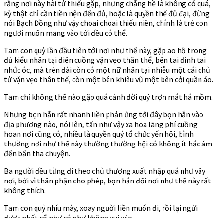
rằng nơi này hài tử thiếu gặp, nhưng chẳng hề là không có quá,
kỳ thật chỉ cần tiền nện đến đủ, hoặc là quyền thế đủ đại, đừng
nói Bạch Đồng như vậy choai choai thiếu niên, chính là trẻ con
ngươi muốn mang vào tới đều có thể.
Tam con quỷ lần đầu tiên tới nơi như thế này, gặp ao hồ trong
đủ kiểu nhân tại điên cuồng vặn vẹo thân thể, bên tai đinh tai
nhức óc, mà trên đài còn có một nữ nhân tại nhiễu một cái chủ
tử vặn vẹo thân thể, còn một bên khiêu vũ một bên cởi quần áo.
Tam chỉ không thế nào gặp quá cảnh đời quỷ trợn mắt há mồm.
Nhưng bọn hắn rất nhanh liền phản ứng tới đây bọn hắn vào
địa phương nào, nói lên, tấn như vậy xa hoa lãng phí cuồng
hoan nơi cũng có, nhiều là quyền quý tổ chức yến hội, bình
thường nơi như thế này thường thường hội có không ít hắc ám
đến bẩn tha chuyện.
Ba người đều từng đi theo chủ thượng xuất nhập quá như vậy
nơi, bởi vì thân phận cho phép, bọn hắn đối nơi như thế này rất
không thích.
Tam con quỷ nhíu mày, xoay người liền muốn đi, rồi lại ngửi
được nhất cổ như có như không xui xẻo.