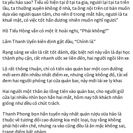
ta yếu hảo sao? Tiểu vũ hiện tại ở tại ta gia, ngươi lại tại ta trên
lầu, ta thường xuyên không ở nhà, ta ông nội trên cơ bản muốn
dựa vào ngươi quan tâm, cho nên ở trong mắt hắn, ngươi là ta
khuê mật, có việc tốt hắn đương nhiên muốn nghĩ ngươi.”
Hồ Tiểu Hồng vẫn có một ít hoài nghi, “Phải không?”
Lâm Thanh Uyển kiên định gật đầu, “Chính là.”
Rạng sáng xe vẫn là rất tốt đánh, đặc biệt nơi này vẫn là đại học
thành phụ cận, rất nhanh ước xe liền đến, hai người ngồi lên xe.
Lộ rất thông thuận, chỉ có tiến vào quán bar một con đường
mới xem đến nhiều nhất điểm xe, nhưng cũng không đổ, tài xế
đem hai người phóng tại cửa quán bar, này mới lái xe ly khai.
Hai người một thân áo lông tiến vào quán bar, cho người giữ
cửa lại nhiều nhìn bọn hắn hai mắt, hôm nay tới khách nhân
giống như đều có chút trách.
Thanh Phong bọn hắn tuyển này nhất quán rượu vừa hảo là
thuộc về tương đối cao đương kia một loại, tuy rằng không
phải hội viên chế, nhưng ra vào cũng đều là ăn mặc không sai,
trang điểm bất phàm.