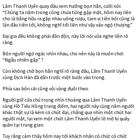
Lâm Thanh Uyển quay đầu xem hướng bọn hắn, cười nói:
“Chúng ta năm trong cũng chưa từng gặp mặt, hôm nay liền
cho là bằng hữu ra gặp nhau uống rượu, tam vị tiền bối cũng là
lần đầu tiên tới, không nghĩ tới liền như vậy xảo ngộ thượng.”
Đại gia đều không phải đần độn, này lời nói vừa nghe liền rõ
ràng.
Bốn người ngơ ngác nhìn nhau, cho nên này là muốn chơi
“Ngẫu nhiên gặp” ?
Còn không chờ bọn hắn nghĩ rõ ràng đâu, Lâm Thanh Uyển
cùng Dịch Hàn đã dẫn trước một bước vào trong.
Phía sau bốn cái cũng vội vàng đuổi theo.
Người giữ cửa chú trọng nhìn thoáng qua Lâm Thanh Uyển
cùng Hồ Tiểu Hồng trang điểm, hai người này cùng năm người
khác thật sự là kém có chút đại, chẳng qua nhìn một chút hai
người mặt, lại xem một chút Lâm Thanh Uyển lờ mờ bị quây
quần tại trung gian.
Tuy rằng cảm thấy hôm nay tới khách nhân có chút có chút