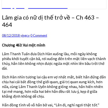
Truyện ngôn tình convert
Lâm
Lâm gia có nữ dị thế trở về – Ch 463 –
gia
464
có
nữ
dị
Comments
08/12/2018
yingcv
0 Comment
thế
trở
Chương 463: Vui một mình
về
Lâm Thanh Tuấn đưa Dịch Hàn xuống lầu, mỗi ngày không
–
phiêu khởi tuyết cặn bã, rơi xuống đến trên mặt liền vạch thành
Ch
thủy, hắn liền không nhịn được ngửa mặt nhìn lên bầu trời thở
463
dài.
–
464
Dịch Hàn nhìn tương lai cậu em vợ nhất mắt, biết hắn đứng đắn
chịu hai cái bất đồng thế giới quan, giá trị quan xung kích, hơn
nữa, cùng Lâm Thanh Uyển không giống nhau, hắn hiển nhiên
tại mê mang, hơn nữa hai bên hắn đều rất lưu ý, kẹp ở giữa
khẳng định không dễ chịu.
Hắn đồng tình vỗ vỗ hắn bờ vai, “Lên đi, nghỉ ngơi thật tốt.”