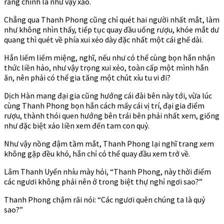
rằng chính là như vậy xảo.
Chẳng qua Thanh Phong cũng chỉ quét hai người nhất mắt, làm
như không nhìn thấy, tiếp tục quay đầu uống rượu, khóe mắt dư
quang thì quét về phía xui xẻo dày đặc nhất một cái ghế dài.
Hắn liếm liếm miệng, nghĩ, nếu như có thể cùng bọn hắn nhận
thức liền hảo, như vậy trọng xui xẻo, toàn cấp một mình hắn
ăn, nên phải có thể gia tăng một chút xíu tu vi đi?
Dịch Hàn mang đại gia cũng hướng cái đài bên này tới, vừa lúc
cùng Thanh Phong bọn hắn cách mấy cái vị trí, đại gia điểm
rượu, thành thói quen hướng bên trái bên phải nhất xem, giống
như đặc biệt xảo liền xem đến tam con quỷ.
Như vậy nồng đậm tầm mắt, Thanh Phong lại nghĩ trang xem
không gặp đều khó, hắn chỉ có thể quay đầu xem trở về.
Lâm Thanh Uyển nhíu mày hỏi, “Thanh Phong, này thời điểm
các ngươi không phải nên ở trong biệt thự nghỉ ngơi sao?”
Thanh Phong chậm rãi nói: “Các ngươi quên chúng ta là quỷ
sao?”