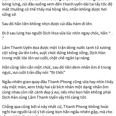
bóng lưng, cúi đầu xuống xem đến thanh uyển dái tai lấy tốc độ
mắt thường có thể thấy má hồng lên, nhẫn không được hơi
sững sờ.
Sau đó hắn liền không nhịn được cúi đầu hàm đi lên.
Đi ở sau lưng hai người Dịch Hoa vừa lúc nhìn ngay chóc, hắn: “. .
.”
Lâm Thanh Uyển dọa được một trận dòng nước lạnh từ xương
cột sống ứa lên trên, suýt chút đứng không vững, Dịch Hàn
trong mắt lóe lên vui cười, chặt chẽ ngăn lại nàng.
Hắn cũng liền cắn một chút, sau đó liền đem nhân ôm ở trong
ngực, vui cười tràn đầy nói: “Đi thôi.”
Ngẫu nhiên gian quay đầu Thanh Phong cũng vừa hay nhìn thấy
này một màn, xem thấy hai cái bích nhân một dạng nhân ôm
cùng nhau còn rất cảnh đẹp ý vui, nếu như bọn hắn không phải
Dịch Hàn cùng Lâm Thanh Uyển vậy thì càng tốt.
Chẳng qua cũng bởi vì này nhất cử, Thanh Phong không hoài
nghi hai người là cố ý tới cùng bọn hắn ngẫu nhiên gặp, mà cho