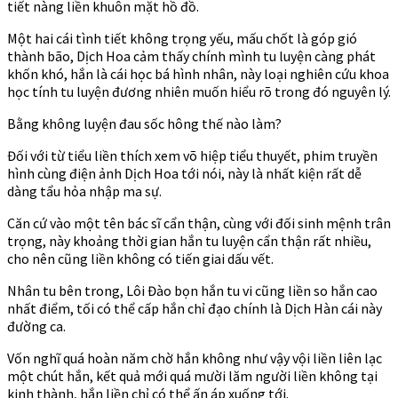
tiết nàng liền khuôn mặt hồ đồ.
Một hai cái tình tiết không trọng yếu, mấu chốt là góp gió
thành bão, Dịch Hoa cảm thấy chính mình tu luyện càng phát
khốn khó, hắn là cái học bá hình nhân, này loại nghiên cứu khoa
học tính tu luyện đương nhiên muốn hiểu rõ trong đó nguyên lý.
Bằng không luyện đau sốc hông thế nào làm?
Đối với từ tiểu liền thích xem võ hiệp tiểu thuyết, phim truyền
hình cùng điện ảnh Dịch Hoa tới nói, này là nhất kiện rất dễ
dàng tẩu hỏa nhập ma sự.
Căn cứ vào một tên bác sĩ cẩn thận, cùng với đối sinh mệnh trân
trọng, này khoảng thời gian hắn tu luyện cẩn thận rất nhiều,
cho nên cũng liền không có tiến giai dấu vết.
Nhân tu bên trong, Lôi Đào bọn hắn tu vi cũng liền so hắn cao
nhất điểm, tối có thể cấp hắn chỉ đạo chính là Dịch Hàn cái này
đường ca.
Vốn nghĩ quá hoàn năm chờ hắn không như vậy vội liền liên lạc
một chút hắn, kết quả mới quá mười lăm người liền không tại
kinh thành, hắn liền chỉ có thể ấn áp xuống tới.