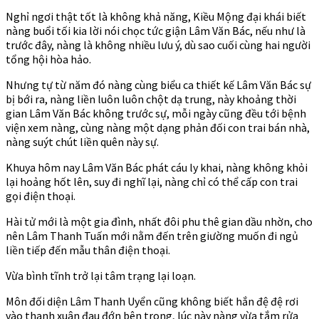
Nghỉ ngơi thật tốt là không khả năng, Kiều Mộng đại khái biết
nàng buổi tối kia lời nói chọc tức giận Lâm Văn Bác, nếu như là
trước đây, nàng là không nhiều lưu ý, dù sao cuối cùng hai người
tổng hội hòa hảo.
Nhưng tự từ năm đó nàng cùng biểu ca thiết kế Lâm Văn Bác sự
bị bới ra, nàng liền luôn luôn chột dạ trung, này khoảng thời
gian Lâm Văn Bác không trước sự, mỗi ngày cũng đều tới bệnh
viện xem nàng, cùng nàng một dạng phản đối con trai bán nhà,
nàng suýt chút liền quên này sự.
Khuya hôm nay Lâm Văn Bác phát cáu ly khai, nàng không khỏi
lại hoảng hốt lên, suy đi nghĩ lại, nàng chỉ có thể cấp con trai
gọi điện thoại.
Hài tử mới là một gia đình, nhất đôi phu thê gian dầu nhờn, cho
nên Lâm Thanh Tuấn mới nằm đến trên giường muốn đi ngủ
liền tiếp đến mẫu thân điện thoại.
Vừa bình tĩnh trở lại tâm trạng lại loạn.
Môn đối diện Lâm Thanh Uyển cũng không biết hắn đệ đệ rơi
vào thanh xuân đau đớn bên trong, lúc này nàng vừa tắm rửa