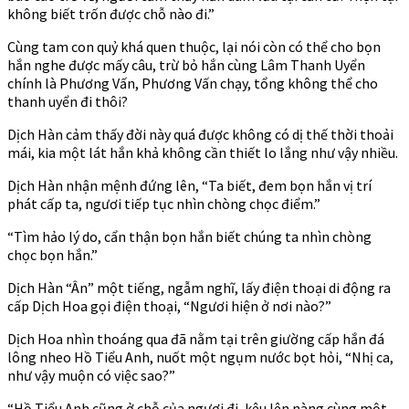
không biết trốn được chỗ nào đi.”
Cùng tam con quỷ khá quen thuộc, lại nói còn có thể cho bọn
hắn nghe được mấy câu, trừ bỏ hắn cùng Lâm Thanh Uyển
chính là Phương Vấn, Phương Vấn chạy, tổng không thể cho
thanh uyển đi thôi?
Dịch Hàn cảm thấy đời này quá được không có dị thế thời thoải
mái, kia một lát hắn khả không cần thiết lo lắng như vậy nhiều.
Dịch Hàn nhận mệnh đứng lên, “Ta biết, đem bọn hắn vị trí
phát cấp ta, ngươi tiếp tục nhìn chòng chọc điểm.”
“Tìm hảo lý do, cẩn thận bọn hắn biết chúng ta nhìn chòng
chọc bọn hắn.”
Dịch Hàn “Ân” một tiếng, ngẫm nghĩ, lấy điện thoại di động ra
cấp Dịch Hoa gọi điện thoại, “Ngươi hiện ở nơi nào?”
Dịch Hoa nhìn thoáng qua đã nằm tại trên giường cấp hắn đá
lông nheo Hồ Tiểu Anh, nuốt một ngụm nước bọt hỏi, “Nhị ca,
như vậy muộn có việc sao?”
“Hồ Tiểu Anh cũng ở chỗ của ngươi đi, kêu lên nàng cùng một