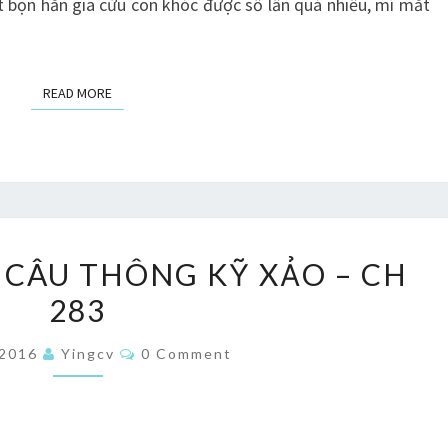
 bọn hắn gia cừu con khóc được số lần quá nhiều, mí mắt
284
–
285
READ MORE
READ MORE
(END)
TA
 CÂU THÔNG KỸ XẢO – CH
CÓ
283
ĐẶC
THÙ
Comments
/2016
Yingcv
0 Comment
CÂU
THÔNG
KỸ