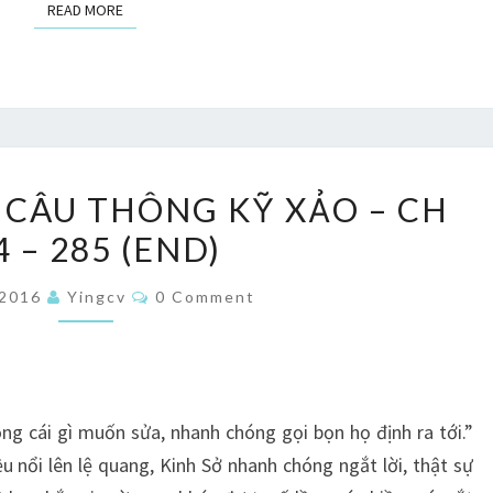
READ MORE
READ MORE
TA
 CÂU THÔNG KỸ XẢO – CH
CÓ
4 – 285 (END)
ĐẶC
THÙ
Comments
/2016
Yingcv
0 Comment
CÂU
THÔNG
KỸ
XẢO
g cái gì muốn sửa, nhanh chóng gọi bọn họ định ra tới.”
–
nổi lên lệ quang, Kinh Sở nhanh chóng ngắt lời, thật sự
CH