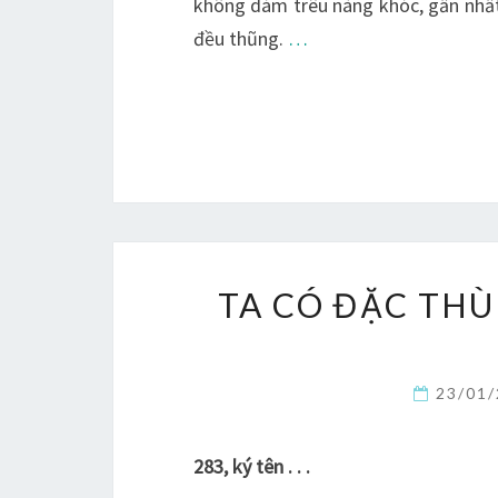
không dám trêu nàng khóc, gần nhất
đều thũng.
…
TA CÓ ĐẶC THÙ
23/01
283, ký tên . . .