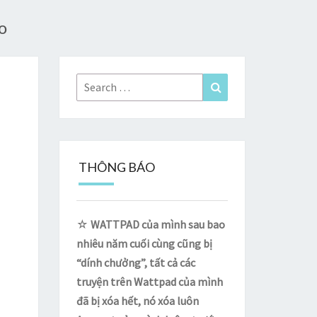
o
Search
Search
for:
THÔNG BÁO
☆
WATTPAD của mình sau bao
nhiêu năm cuối cùng cũng bị
“dính chưởng”, tất cả các
truyện trên Wattpad của mình
đã bị xóa hết, nó xóa luôn