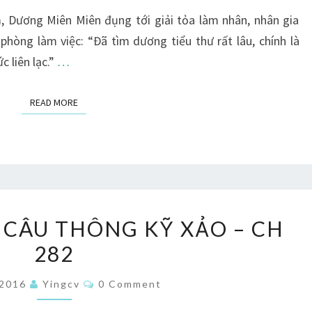
XẢO
m, Dương Miên Miên đụng tới giải tỏa làm nhân, nhân gia
–
phòng làm việc: “Đã tìm dương tiểu thư rất lâu, chính là
CH
 liên lạc.”
…
283
READ MORE
READ MORE
TA
 CÂU THÔNG KỸ XẢO – CH
CÓ
282
ĐẶC
THÙ
Comments
/2016
Yingcv
0 Comment
CÂU