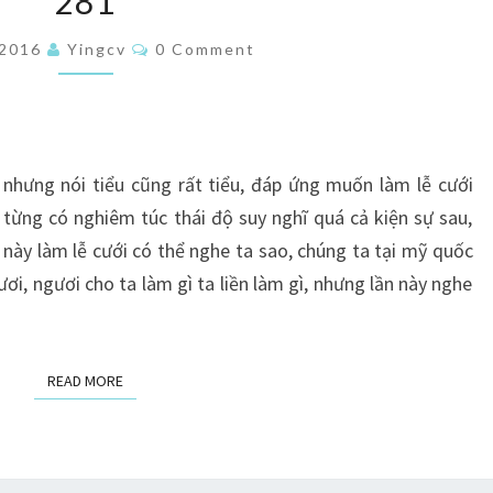
281
ĐẶC
THÙ
Comments
/2016
Yingcv
0 Comment
CÂU
THÔNG
KỸ
XẢO
, nhưng nói tiểu cũng rất tiểu, đáp ứng muốn làm lễ cưới
–
từng có nghiêm túc thái độ suy nghĩ quá cả kiện sự sau,
CH
 này làm lễ cưới có thể nghe ta sao, chúng ta tại mỹ quốc
281
ơi, ngươi cho ta làm gì ta liền làm gì, nhưng lần này nghe
READ MORE
READ MORE