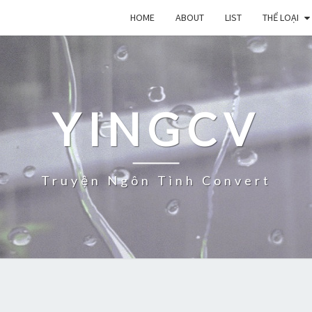
HOME
ABOUT
LIST
THỂ LOẠI
YINGCV
Truyện Ngôn Tình Convert