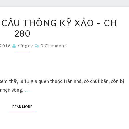
TA
 CÂU THÔNG KỸ XẢO – CH
CÓ
280
ĐẶC
THÙ
Comments
/2016
Yingcv
0 Comment
CÂU
THÔNG
KỸ
XẢO
em thấy là tự gia quen thuộc trần nhà, có chút bẩn, còn bị
–
 nhện võng.
…
CH
280
READ MORE
READ MORE