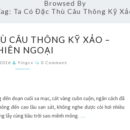
Browsed By
Tag:
Ta Có Đặc Thù Câu Thông Kỹ Xả
TA
HÙ CÂU THÔNG KỸ XẢO –
CÓ
HIÊN NGOẠI
ĐẶC
THÙ
Comments
/2016
Yingcv
0 Comment
CÂU
THÔNG
KỸ
XẢO
đến đoạn cuối sa mạc, cát vàng cuồn cuộn, ngăn cách đã
–
hông đến cao lầu san sát, không nghe được còi hơi nhiều
PHIÊN
lộng lẫy cùng bầu trời sao mênh mông.
…
NGOẠI