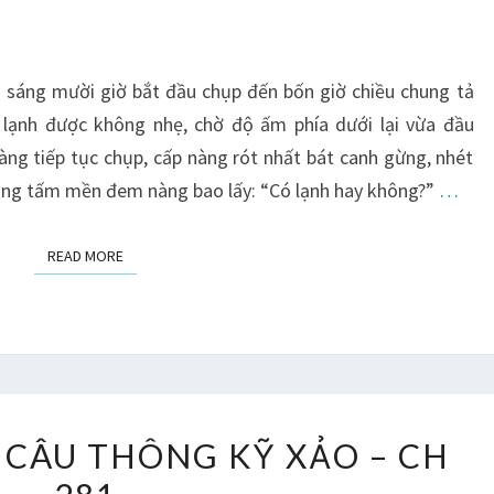
THÔNG
KỸ
XẢO
i sáng mười giờ bắt đầu chụp đến bốn giờ chiều chung tả
–
lạnh được không nhẹ, chờ độ ấm phía dưới lại vừa đầu
CH
àng tiếp tục chụp, cấp nàng rót nhất bát canh gừng, nhét
282
dùng tấm mền đem nàng bao lấy: “Có lạnh hay không?”
…
READ MORE
READ MORE
TA
 CÂU THÔNG KỸ XẢO – CH
CÓ