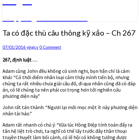
Truyện ngôn tình convert
Ta
Ta có đặc thù câu thông kỹ xảo – Ch 267
có
đặc
Comments
07/01/2016
yingcv
0 Comment
thù
câu
267, định luật . . .
thông
kỹ
Adam cùng John đều không có sinh nghi, bọn hắn chỉ là cảm
xảo
khái: “Có thời điểm nhân loại cảm thấy mình tiến bộ, nhưng
–
chúng ta rất nhiều chưa giải câu đố, đi qua nhân cũng đã có đáp
Ch
án, có lẽ chúng ta nên phải coi trọng hơn tới nghiên cứu
267
phương diện này.”
John rất tán thành: “Ngươi lại mời mọc một ít này phương diện
nhân tài hảo.”
Adam rất nhanh có chủ ý: “Vừa lúc Hồng Điệp tính toán đẩy ra
tân hệ liệt trò chơi, ta nghĩ có thể lấy trước đây thần thoại
truyền thuyết làm bối cảnh, có lẽ hội có không tưởng được