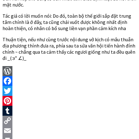
mặt nước.
Tác giả có lời muốn nói: Do đó, toàn bộ thế giới sắp đặt trung
tâm chính là ở đây, ta cũng chải vuốt được không nhất định
hoàn thiện, có nhân có bổ sung liền vạn phần cảm kích nha
Thuận tiện, nếu như cùng trước nội dung vở kịch có mâu thuẫn
địa phương thỉnh đưa ra, phía sau ta sửa văn hội tiến hành đính
chính ~ chẳng qua ta cảm thấy các ngươi giống như ta đều quên
đi _(:з” ∠)_
WordPress
Facebook
Twitter
Pinterest
Tumblr
Copy