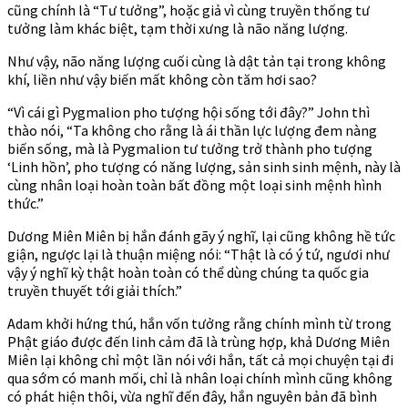
cũng chính là “Tư tưởng”, hoặc giả vì cùng truyền thống tư
tưởng làm khác biệt, tạm thời xưng là não năng lượng.
Như vậy, não năng lượng cuối cùng là dật tản tại trong không
khí, liền như vậy biến mất không còn tăm hơi sao?
“Vì cái gì Pygmalion pho tượng hội sống tới đây?” John thì
thào nói, “Ta không cho rằng là ái thần lực lượng đem nàng
biến sống, mà là Pygmalion tư tưởng trở thành pho tượng
‘Linh hồn’, pho tượng có năng lượng, sản sinh sinh mệnh, này là
cùng nhân loại hoàn toàn bất đồng một loại sinh mệnh hình
thức.”
Dương Miên Miên bị hắn đánh gãy ý nghĩ, lại cũng không hề tức
giận, ngược lại là thuận miệng nói: “Thật là có ý tứ, ngươi như
vậy ý nghĩ kỳ thật hoàn toàn có thể dùng chúng ta quốc gia
truyền thuyết tới giải thích.”
Adam khởi hứng thú, hắn vốn tưởng rằng chính mình từ trong
Phật giáo được đến linh cảm đã là trùng hợp, khả Dương Miên
Miên lại không chỉ một lần nói với hắn, tất cả mọi chuyện tại đi
qua sớm có manh mối, chỉ là nhân loại chính mình cũng không
có phát hiện thôi, vừa nghĩ đến đây, hắn nguyên bản đã bình