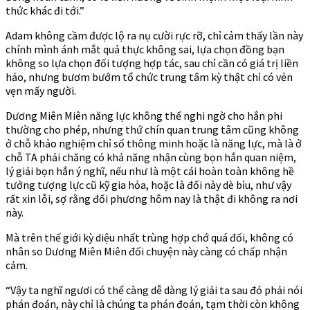
thức khác đi tới.”
Adam không cầm được lộ ra nụ cười rực rỡ, chỉ cảm thấy lần này
chính mình ánh mắt quả thực không sai, lựa chọn đồng bạn
không so lựa chọn đối tượng hợp tác, sau chỉ cần có giá trị liền
hảo, nhưng bươm bướm tổ chức trung tâm kỳ thật chỉ có vẻn
vẹn mấy người.
Dương Miên Miên năng lực không thể nghi ngờ cho hắn phi
thường cho phép, nhưng thứ chín quan trung tâm cũng không
ở chỗ khảo nghiệm chỉ số thông minh hoặc là năng lực, mà là ở
chỗ TA phải chăng có khả năng nhận cùng bọn hắn quan niệm,
lý giải bọn hắn ý nghĩ, nếu như là một cái hoàn toàn không hề
tưởng tượng lực cũ kỹ gia hỏa, hoặc là đối này dè bỉu, như vậy
rất xin lỗi, sợ rằng đối phương hôm nay là thật đi không ra nơi
này.
Mà trên thế giới kỳ diệu nhất trùng hợp chớ quá đối, không có
nhân so Dương Miên Miên đối chuyện này càng có chấp nhận
cảm.
“Vậy ta nghĩ ngươi có thể càng dễ dàng lý giải ta sau đó phải nói
phán đoán, này chỉ là chúng ta phán đoán, tạm thời còn không