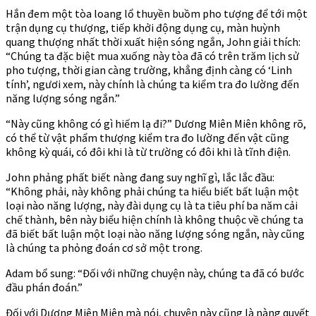
Hắn đem một tòa loang lổ thuyền buồm pho tượng để tới một
trận dụng cụ thượng, tiếp khởi động dụng cụ, màn huỳnh
quang thượng nhất thời xuất hiện sóng ngắn, John giải thích:
“Chúng ta đặc biệt mua xuống này tòa đã có trên trăm lịch sử
pho tượng, thời gian càng trường, khẳng định càng có ‘Linh
tính’, ngươi xem, này chính là chúng ta kiểm tra đo lường đến
năng lượng sóng ngắn.”
“Này cũng không có gì hiếm lạ đi?” Dương Miên Miên không rõ,
có thể từ vật phẩm thượng kiểm tra đo lường đến vật cũng
không kỳ quái, có đôi khi là từ trường có đôi khi là tĩnh điện.
John phảng phất biết nàng đang suy nghĩ gì, lắc lắc đầu:
“Không phải, này không phải chúng ta hiểu biết bất luận một
loại nào năng lượng, này đài dụng cụ là ta tiêu phí ba năm cải
chế thành, bên này biểu hiện chính là không thuộc về chúng ta
đã biết bất luận một loại nào năng lượng sóng ngắn, này cũng
là chúng ta phỏng đoán cơ sở một trong.
Adam bổ sung: “Đối với những chuyện này, chúng ta đã có bước
đầu phán đoán.”
Đối với Dương Miên Miên mà nói, chuyện này cũng là nàng quyết