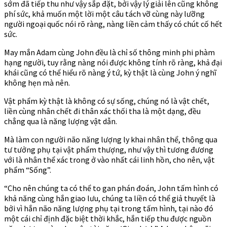
sớm đã tiếp thu như vậy sắp đặt, bởi vậy lý giải lên cũng không
phí sức, khả muốn một lời một câu tách vỡ cùng này lưỡng
người ngoại quốc nói rõ ràng, nàng liền cảm thấy có chút cố hết
sức.
May mắn Adam cùng John đều là chỉ số thông minh phi phàm
hạng người, tuy rằng nàng nói được không tính rõ ràng, khả đại
khái cũng có thể hiểu rõ nàng ý tứ, kỳ thật là cùng John ý nghĩ
không hẹn mà nên.
Vật phẩm kỳ thật là không có sự sống, chúng nó là vật chết,
liền cùng nhân chết đi thân xác thối tha là một dạng, đều
chẳng qua là năng lượng vật dẫn.
Mà làm con người não năng lượng ly khai nhân thể, thông qua
tư tưởng phụ tại vật phẩm thượng, như vậy thì tương đương
với là nhân thể xác trong ở vào nhất cái linh hồn, cho nên, vật
phẩm “Sống”.
“Cho nên chúng ta có thể to gan phán đoán, John tấm hình có
khả năng cùng hắn giao lưu, chúng ta liền có thể giả thuyết là
bởi vì hắn não năng lượng phụ tại trong tấm hình, tại nào đó
một cái chỉ định đặc biệt thời khắc, hắn tiếp thu được nguồn