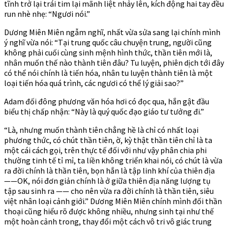
tĩnh trở lại trái tim lại mãnh liệt nhảy lên, kích động hai tay đều
run nhè nhẹ: “Ngươi nói.”
Dương Miên Miên ngẫm nghĩ, nhất vừa sửa sang lại chính mình
ý nghĩ vừa nói: “Tại trung quốc câu chuyện trung, người cũng
không phải cuối cùng sinh mệnh hình thức, thần tiên mới là,
nhân muốn thế nào thành tiên đâu? Tu luyện, phiên dịch tới đây
có thể nói chính là tiến hóa, nhân tu luyện thành tiên là một
loại tiến hóa quá trình, các ngươi có thể lý giải sao?”
Adam đối đông phương văn hóa hơi có đọc qua, hắn gật đầu
biểu thị chấp nhận: “Này là quý quốc đạo giáo tư tưởng đi.”
“Là, nhưng muốn thành tiên chẳng hề là chỉ có nhất loại
phương thức, có chút thần tiên, ờ, kỳ thật thần tiên chỉ là ta
một cái cách gọi, trên thực tế đối với như vậy phân chia phi
thường tinh tế tỉ mỉ, ta liền không triển khai nói, có chút là vừa
ra đời chính là thần tiên, bọn hắn là tập linh khí của thiên địa
——OK, nói đơn giản chính là ở giữa thiên địa năng lượng tụ
tập sau sinh ra —— cho nên vừa ra đời chính là thần tiên, siêu
việt nhân loại cảnh giới.” Dương Miên Miên chính mình đối thần
thoại cũng hiểu rõ được không nhiều, nhưng sinh tại như thế
một hoàn cảnh trong, thay đổi một cách vô tri vô giác trung