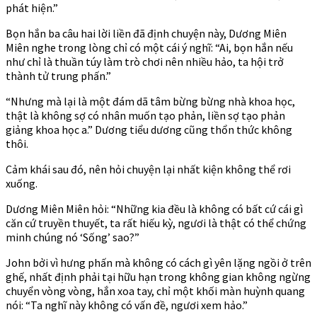
phát hiện.”
Bọn hắn ba câu hai lời liền đã định chuyện này, Dương Miên
Miên nghe trong lòng chỉ có một cái ý nghĩ: “Ai, bọn hắn nếu
như chỉ là thuần túy làm trò chơi nên nhiều hảo, ta hội trở
thành tử trung phấn.”
“Nhưng mà lại là một đám dã tâm bừng bừng nhà khoa học,
thật là không sợ có nhân muốn tạo phản, liền sợ tạo phản
giảng khoa học a.” Dương tiểu dương cũng thổn thức không
thôi.
Cảm khái sau đó, nên hỏi chuyện lại nhất kiện không thể rơi
xuống.
Dương Miên Miên hỏi: “Những kia đều là không có bất cứ cái gì
căn cứ truyền thuyết, ta rất hiếu kỳ, ngươi là thật có thể chứng
minh chúng nó ‘Sống’ sao?”
John bởi vì hưng phấn mà không có cách gì yên lặng ngồi ở trên
ghế, nhất định phải tại hữu hạn trong không gian không ngừng
chuyển vòng vòng, hắn xoa tay, chỉ một khối màn huỳnh quang
nói: “Ta nghĩ này không có vấn đề, ngươi xem hảo.”