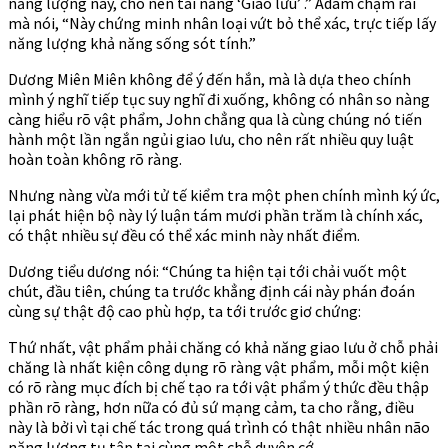
năng lượng này, cho nên tài năng ‘Giao lưu’ .” Adam chậm rãi
mà nói, “Này chứng minh nhân loại vứt bỏ thể xác, trực tiếp lấy
năng lượng khả năng sống sót tính.”
Dương Miên Miên không để ý đến hắn, mà là dựa theo chính
mình ý nghĩ tiếp tục suy nghĩ đi xuống, không có nhân so nàng
càng hiểu rõ vật phẩm, John chẳng qua là cùng chúng nó tiến
hành một lần ngắn ngủi giao lưu, cho nên rất nhiều quy luật
hoàn toàn không rõ ràng.
Nhưng nàng vừa mới tử tế kiểm tra một phen chính mình ký ức,
lại phát hiện bộ này lý luận tám mươi phần trăm là chính xác,
có thật nhiều sự đều có thể xác minh này nhất điểm.
Dương tiểu dương nói: “Chúng ta hiện tại tới chải vuốt một
chút, đầu tiên, chúng ta trước khẳng định cái này phán đoán
cùng sự thật độ cao phù hợp, ta tới trước giơ chứng:
Thứ nhất, vật phẩm phải chăng có khả năng giao lưu ở chỗ phải
chăng là nhất kiện công dụng rõ ràng vật phẩm, mỗi một kiện
có rõ ràng mục đích bị chế tạo ra tới vật phẩm ý thức đều thập
phần rõ ràng, hơn nữa có đủ sứ mạng cảm, ta cho rằng, điều
này là bởi vì tại chế tác trong quá trình có thật nhiều nhân não
năng lượng tụ tập tại cùng một chỗ duyên cớ.