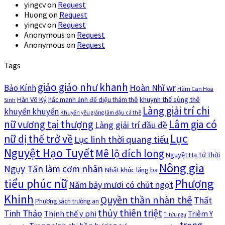
yingcv
on
Request
Huong
on
Request
yingcv
on
Request
Anonymous
on
Request
Anonymous
on
Request
Tags
giảo giảo như khanh
Hoàn Nhĩ wr
Bảo Kính
Hàm Can Hoa
Hàn Võ Ký
khuynh thế sủng thê
hắc manh ảnh đế diệu thám thê
Sinh
Làng giải trí chi
khuyển khuyển
Khuyển yêu giáng lâm đậu cá thê
nữ vương tại thượng
Lâm gia có
Làng giải trí đầu đề
Lục
nữ dị thế trở về
Lục linh thời quang tiếu
Nguyệt Hạo Tuyết
Mê lộ đích long
Nguyệt Hạ Tứ Thời
Nông gia
Ngụy Tấn làm cơm nhân
Nhất khúc lăng ba
tiểu phúc nữ
Phượng
Năm bảy mươi có chút ngọt
Khinh
Quyền thần nhàn thê
Thất
Phượng sách trường an
thủy thiên triệt
Tinh Thảo
Thịnh thế y phi
Triêm Y
Ti tửu ngư