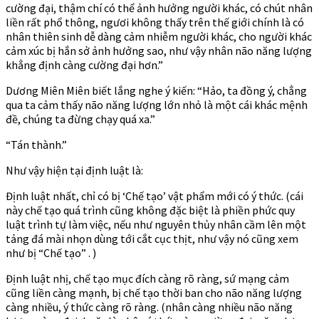
cường đại, thậm chí có thể ảnh hưởng người khác, có chút nhân
liền rất phổ thông, ngươi không thấy trên thế giới chính là có
nhân thiên sinh dễ dàng cảm nhiễm người khác, cho người khác
cảm xúc bị hắn sở ảnh hưởng sao, như vậy nhân não năng lượng
khẳng định càng cường đại hơn.”
Dương Miên Miên biết lắng nghe ý kiến: “Hảo, ta đồng ý, chẳng
qua ta cảm thấy não năng lượng lớn nhỏ là một cái khác mệnh
đề, chúng ta đừng chạy quá xa.”
“Tán thành.”
Như vậy hiện tại định luật là:
Định luật nhất, chỉ có bị ‘Chế tạo’ vật phẩm mới có ý thức. (cái
này chế tạo quá trình cũng không đặc biệt là phiền phức quy
luật trình tự làm việc, nếu như nguyên thủy nhân cầm lên một
tảng đá mài nhọn dùng tới cắt cục thịt, như vậy nó cũng xem
như bị “Chế tạo” . )
Định luật nhị, chế tạo mục đích càng rõ ràng, sứ mạng cảm
cũng liền càng mạnh, bị chế tạo thời ban cho não năng lượng
càng nhiều, ý thức càng rõ ràng. (nhân càng nhiều não năng