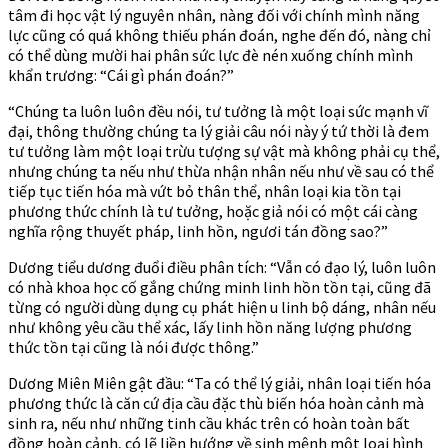
tâm đi học vật lý nguyên nhân, nàng đối với chính mình năng
lực cũng có quá không thiếu phán đoán, nghe đến đó, nàng chỉ
có thể dùng mười hai phân sức lực đè nén xuống chính mình
khẩn trương: “Cái gì phán đoán?”
“Chúng ta luôn luôn đều nói, tư tưởng là một loại sức mạnh vĩ
đại, thông thường chúng ta lý giải câu nói này ý tứ thời là đem
tư tưởng làm một loại trừu tượng sự vật mà không phải cụ thể,
nhưng chúng ta nếu như thừa nhận nhân nếu như về sau có thể
tiếp tục tiến hóa mà vứt bỏ thân thể, nhân loại kia tồn tại
phương thức chính là tư tưởng, hoặc giả nói có một cái càng
nghĩa rộng thuyết pháp, linh hồn, ngươi tán đồng sao?”
Dương tiểu dương đuổi điều phân tích: “Vẫn có đạo lý, luôn luôn
có nhà khoa học cố gắng chứng minh linh hồn tồn tại, cũng đã
từng có người dùng dụng cụ phát hiện u linh bộ dáng, nhân nếu
như không yêu cầu thể xác, lấy linh hồn năng lượng phương
thức tồn tại cũng là nói được thông.”
Dương Miên Miên gật đầu: “Ta có thể lý giải, nhân loại tiến hóa
phương thức là căn cứ địa cầu đặc thù biến hóa hoàn cảnh mà
sinh ra, nếu như những tinh cầu khác trên có hoàn toàn bất
đồng hoàn cảnh, có lẽ liền hướng về sinh mệnh một loại hình