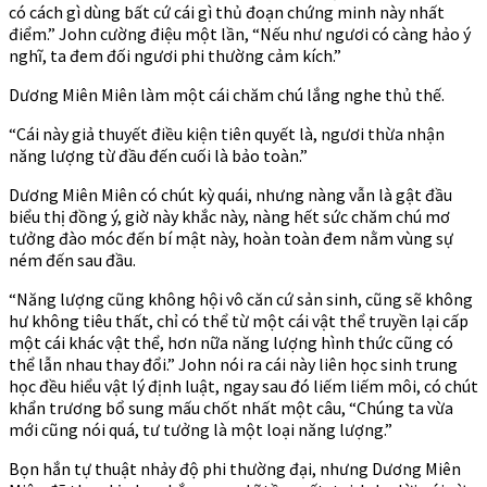
có cách gì dùng bất cứ cái gì thủ đoạn chứng minh này nhất
điểm.” John cường điệu một lần, “Nếu như ngươi có càng hảo ý
nghĩ, ta đem đối ngươi phi thường cảm kích.”
Dương Miên Miên làm một cái chăm chú lắng nghe thủ thế.
“Cái này giả thuyết điều kiện tiên quyết là, ngươi thừa nhận
năng lượng từ đầu đến cuối là bảo toàn.”
Dương Miên Miên có chút kỳ quái, nhưng nàng vẫn là gật đầu
biểu thị đồng ý, giờ này khắc này, nàng hết sức chăm chú mơ
tưởng đào móc đến bí mật này, hoàn toàn đem nằm vùng sự
ném đến sau đầu.
“Năng lượng cũng không hội vô căn cứ sản sinh, cũng sẽ không
hư không tiêu thất, chỉ có thể từ một cái vật thể truyền lại cấp
một cái khác vật thể, hơn nữa năng lượng hình thức cũng có
thể lẫn nhau thay đổi.” John nói ra cái này liên học sinh trung
học đều hiểu vật lý định luật, ngay sau đó liếm liếm môi, có chút
khẩn trương bổ sung mấu chốt nhất một câu, “Chúng ta vừa
mới cũng nói quá, tư tưởng là một loại năng lượng.”
Bọn hắn tự thuật nhảy độ phi thường đại, nhưng Dương Miên