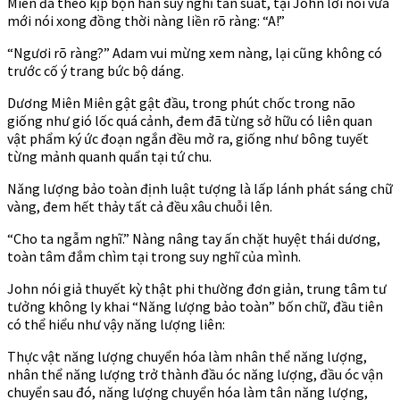
Miên đã theo kịp bọn hắn suy nghĩ tần suất, tại John lời nói vừa
mới nói xong đồng thời nàng liền rõ ràng: “A!”
“Ngươi rõ ràng?” Adam vui mừng xem nàng, lại cũng không có
trước cố ý trang bức bộ dáng.
Dương Miên Miên gật gật đầu, trong phút chốc trong não
giống như gió lốc quá cảnh, đem đã từng sở hữu có liên quan
vật phẩm ký ức đoạn ngắn đều mở ra, giống như bông tuyết
từng mảnh quanh quẩn tại tứ chu.
Năng lượng bảo toàn định luật tượng là lấp lánh phát sáng chữ
vàng, đem hết thảy tất cả đều xâu chuỗi lên.
“Cho ta ngẫm nghĩ.” Nàng nâng tay ấn chặt huyệt thái dương,
toàn tâm đắm chìm tại trong suy nghĩ của mình.
John nói giả thuyết kỳ thật phi thường đơn giản, trung tâm tư
tưởng không ly khai “Năng lượng bảo toàn” bốn chữ, đầu tiên
có thể hiểu như vậy năng lượng liên:
Thực vật năng lượng chuyển hóa làm nhân thể năng lượng,
nhân thể năng lượng trở thành đầu óc năng lượng, đầu óc vận
chuyển sau đó, năng lượng chuyển hóa làm tân năng lượng,