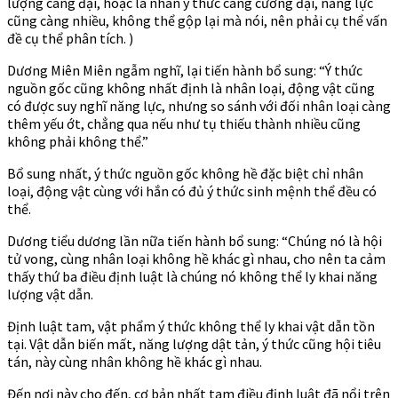
lượng càng đại, hoặc là nhân ý thức càng cường đại, năng lực
cũng càng nhiều, không thể gộp lại mà nói, nên phải cụ thể vấn
đề cụ thể phân tích. )
Dương Miên Miên ngẫm nghĩ, lại tiến hành bổ sung: “Ý thức
nguồn gốc cũng không nhất định là nhân loại, động vật cũng
có được suy nghĩ năng lực, nhưng so sánh với đối nhân loại càng
thêm yếu ớt, chẳng qua nếu như tụ thiếu thành nhiều cũng
không phải không thể.”
Bổ sung nhất, ý thức nguồn gốc không hề đặc biệt chỉ nhân
loại, động vật cùng với hắn có đủ ý thức sinh mệnh thể đều có
thể.
Dương tiểu dương lần nữa tiến hành bổ sung: “Chúng nó là hội
tử vong, cùng nhân loại không hề khác gì nhau, cho nên ta cảm
thấy thứ ba điều định luật là chúng nó không thể ly khai năng
lượng vật dẫn.
Định luật tam, vật phẩm ý thức không thể ly khai vật dẫn tồn
tại. Vật dẫn biến mất, năng lượng dật tản, ý thức cũng hội tiêu
tán, này cùng nhân không hề khác gì nhau.
Đến nơi này cho đến, cơ bản nhất tam điều định luật đã nổi trên