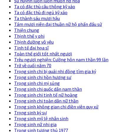
Sư huynh luôn luôn muốn nở hoa
Ta có đặc thù câu thông kỹ xảo
Ta có đặc thù đi ngủ kỹ xảo
Ta thành sáu mươi hậu
Tám mươi niên đại thuần nữ hộ phấn đấu sử
Thiện chung
Thịnh thế y phi
Thịnh đường vô yêu
Tinh tế đại họa sĩ
Toàn thế giới tốt nhất ngươi
Trêu ngươi nghiện: Cường hôn nam thần 99 lần
Trở về cuối năm 70
Trọng sinh chi bị quải nhi đồng tìm gia ký
Trọng sinh chi hồn hương sư
Trọng sinh chi mị sủng
Trọng sinh chi quốc dân nam thần
Trọng sinh chi tinh tế nữ hoàng
Trọng sinh chi toàn dân nữ thần
Trọng sinh không gian chi điền viên quy xử
Trọng sinh kỷ sự
Trọng sinh mỹ lệ nhân sinh
Trọng sinh nữ nhi gia
Trọng sinh tương thủ 1977