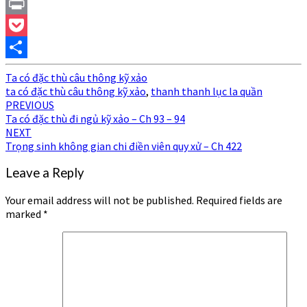
Link
Email
Print
Pocket
Share
Ta có đặc thù câu thông kỹ xảo
ta có đặc thù câu thông kỹ xảo
,
thanh thanh lục la quần
Post
PREVIOUS
Ta có đặc thù đi ngủ kỹ xảo – Ch 93 – 94
navigation
NEXT
Trọng sinh không gian chi điền viên quy xử – Ch 422
Leave a Reply
Your email address will not be published.
Required fields are
marked
*