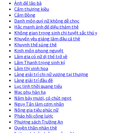
Ảnh đế lão bà
Cẩm thượng kiều
Cẩm Đồng
Danh môn quý nữ không dễ chọc
Hắc manh ảnh đế diệu thám thê
Không gian trọng sinh chi tuyệt sắc thú y
Khuyển yêu giáng lâm đậu cá thê
Khuynh thế sủng thê
Kinh môn phong nguyệt
Lâm gia có nữ dị thế trở về
Lâm Thanh trọng sinh ký
Lâm thị vinh hoa
Làng giải trí chi nữ vương tại thượng
Làng giải trí đầu đề
Lục linh thời quang tiếu
Mạc phụ hàn hạ
Năm bảy mươi, có chút ngọt
Ngụy Tấn làm cơm nhân
Nông gia tiểu phúc nữ
Pháo hôi công lược
Phượng sách Trường An
Quyền thần nhàn thê