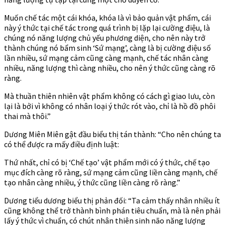
Muốn chế tác một cái khóa, khóa là vì bảo quản vật phẩm, cái
này ý thức tại chế tác trong quá trình bị lặp lại cường điệu, là
chúng nó năng lượng chủ yếu phương diện, cho nên này trở
thành chúng nó bẩm sinh ‘Sứ mạng’, càng là bị cường điệu số
lần nhiều, sứ mạng cảm cũng càng mạnh, chế tác nhân càng
nhiều, năng lượng thì càng nhiều, cho nên ý thức cũng càng rõ
ràng.
Mà thuần thiên nhiên vật phẩm không có cách gì giao lưu, còn
lại là bởi vì không có nhân loại ý thức rót vào, chỉ là hồ đồ phôi
thai mà thôi.”
Dương Miên Miên gật đầu biểu thị tán thành: “Cho nên chúng ta
có thể được ra mấy điều định luật:
Thứ nhất, chỉ có bị ‘Chế tạo’ vật phẩm mới có ý thức, chế tạo
mục đích càng rõ ràng, sứ mạng cảm cũng liền càng mạnh, chế
tạo nhân càng nhiều, ý thức cũng liền càng rõ ràng.”
Dương tiểu dương biểu thị phản đối: “Ta cảm thấy nhân nhiều ít
cũng không thể trở thành bình phán tiêu chuẩn, mà là nên phải
lấy ý thức vì chuẩn, có chút nhân thiên sinh não năng lượng