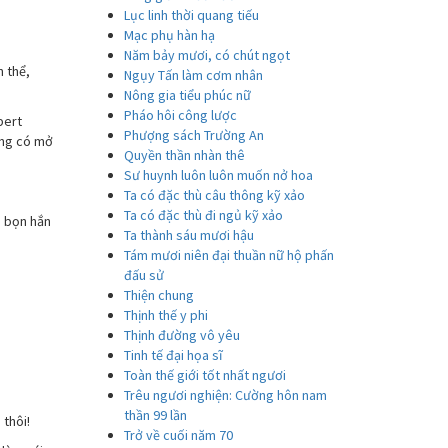
Lục linh thời quang tiếu
Mạc phụ hàn hạ
Năm bảy mươi, có chút ngọt
 thể,
Ngụy Tấn làm cơm nhân
Nông gia tiểu phúc nữ
Pháo hôi công lược
bert
Phượng sách Trường An
ông có mở
Quyền thần nhàn thê
Sư huynh luôn luôn muốn nở hoa
Ta có đặc thù câu thông kỹ xảo
Ta có đặc thù đi ngủ kỹ xảo
, bọn hắn
Ta thành sáu mươi hậu
Tám mươi niên đại thuần nữ hộ phấn
đấu sử
Thiện chung
Thịnh thế y phi
Thịnh đường vô yêu
Tinh tế đại họa sĩ
Toàn thế giới tốt nhất ngươi
Trêu ngươi nghiện: Cường hôn nam
thần 99 lần
 thôi!
Trở về cuối năm 70