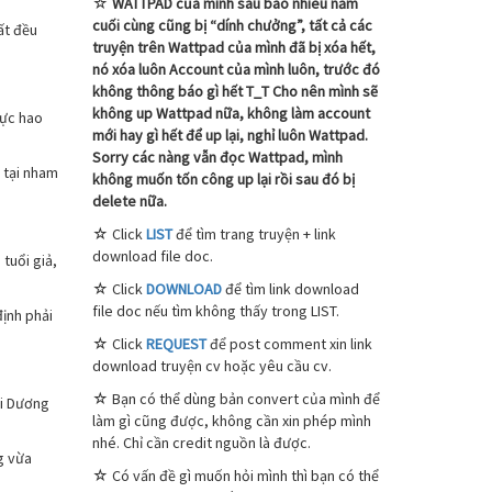
☆
WATTPAD của mình sau bao nhiêu năm
cuối cùng cũng bị “dính chưởng”, tất cả các
ất đều
truyện trên Wattpad của mình đã bị xóa hết,
nó xóa luôn Account của mình luôn, trước đó
không thông báo gì hết T_T Cho nên mình sẽ
không up Wattpad nữa, không làm account
lực hao
mới hay gì hết để up lại, nghỉ luôn Wattpad.
Sorry các nàng vẫn đọc Wattpad, mình
 tại nham
không muốn tốn công up lại rồi sau đó bị
delete nữa.
☆ Click
LIST
để tìm trang truyện + link
download file doc.
tuổi giả,
☆ Click
DOWNLOAD
để tìm link download
file doc nếu tìm không thấy trong LIST.
định phải
☆ Click
REQUEST
để post comment xin link
download truyện cv hoặc yêu cầu cv.
☆ Bạn có thể dùng bản convert của mình để
ợi Dương
làm gì cũng được, không cần xin phép mình
nhé. Chỉ cần credit nguồn là được.
g vừa
☆ Có vấn đề gì muốn hỏi mình thì bạn có thể