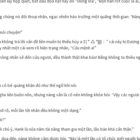
iền lấy hộp quẹt, bắt đầu dọa nạt này đó “Đồng lõa”, “Bọn hắn rốt cuộc là ai,
 chúng nó đối thoại nhân, ngạc nhiên hảo trường một quãng thời gian: “Nàng 
nói chuyện!”
không trả lời vấn đề liền muốn bị thiêu hủy a Σ( ° △ °|||)︴” cái này bị Dương
y nhất một cái xem rõ hiện trạng nhân, “Cứu mệnh a!”
hông nhân sẽ đến cứu ngươi, đều thành thật khai báo! Bằng không ta thiêu ng
n cô bé quàng khăn đỏ như thế ngữ khí nói.
nghe liền buồn nôn, nhưng nàng vẫn là cố nén không khỏe hỏi: “Vậy các ngươ
ớ rõ, mỗi lần tới nhân đều không một dạng.”
ời?”
ới chú ý, Hank là nửa năm tài năng tham gia một lần, lão bản khả cẩn thận.”
 dọa đến, nàng không cầm được hỏi: “Này là một lần có tổ chức giết người t