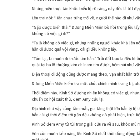
Nhưng hiện thực tàn khốc biểu lộ rõ ràng, này đều là tốt 
Lều trại nói: “Hắn chưa từng trở về, ngươi thế nào đi như vậ
“Gặp được biến thái.” Dương Miên Miên bò hồi trong lều lấy
không có việc gì đi?”
“Ta là không có việc gì, nhưng những người khác khả liền nó
hắn đi được quá vội vàng, cái gì đều không lấy.
“Tóm lại, ta muốn đi trước tìm hắn.” Trời đất bao la đều 
quải tại ba lô thượng kim chỉ nam tìm được, hẻm núi như v
Điện thoại di động cũng được mang theo, vạn nhất hắn trở 
Dương Miên Miên kiểm tra một chút chính mình trang bị, ph
Thời điểm này, Kinh Sở đương nhiên không có việc gì, nhưn
chuẩn cơ hội xuất thủ, đem Amy cứu lại.
Địa hình như vậy cùng tầm mắt, gia tăng thật lớn hắn tỷ lệ 
hắn cái gì thời điểm tới gần đều không có phát hiện, trực tiế
Kinh Sở đem Amy từ túi trong giải cứu ra về sau, khóc mù mị
Vốn còn muốn kéo nàng lên Kinh Sở nhất thời dừng động tá
một chút.