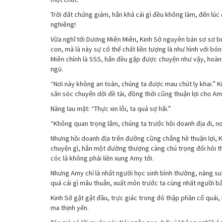
Trời đất chứng giám, hắn khả cái gì đều không làm, đến lúc
nghiêng!
Vừa nghĩ tới Dương Miên Miên, Kinh Sở nguyên bản sơ sơ buô
con, mà là này sự cố thể chất liền tượng là như hình với b
Miên chính là SSS, hắn đều gặp được chuyện như vậy, hoàn 
ngủ.
“Nơi này không an toàn, chúng ta được mau chút ly khai.” K
săn sóc chuyển dời đề tài, đồng thời cũng thuận lợi cho Amy 
Nàng lau mặt: “Thực xin lỗi, ta quá sợ hãi.”
“Không quan trọng lắm, chúng ta trước hồi doanh địa đi, nơ
Nhưng hồi doanh địa trên đường cũng chẳng hề thuận lợi, K
chuyện gì, hắn một đường thượng càng chú trọng đối hỏi 
cóc là không phải liền xung Amy tới.
Nhưng Amy chỉ là nhất người học sinh bình thường, nàng suy
quá cái gì mâu thuẫn, xuất môn trước ta cùng nhất người bằ
Kinh Sở gật gật đầu, trực giác trong đó thập phần cổ quái,
ma thịnh yến.