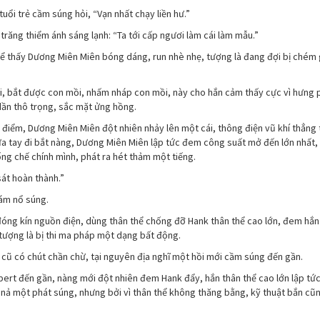
tuổi trẻ cầm súng hỏi, “Vạn nhất chạy liền hư.”
trăng thiểm ánh sáng lạnh: “Ta tới cấp ngươi làm cái làm mẫu.”
ể thấy Dương Miên Miên bóng dáng, run nhè nhẹ, tượng là đang đợi bị chém g
ồi, bắt được con mồi, nhấm nháp con mồi, này cho hắn cảm thấy cực vì hưng 
dần thô trọng, sắc mặt ửng hồng.
i điểm, Dương Miên Miên đột nhiên nhảy lên một cái, thông điện vũ khí thẳng
ưa tay đi bắt nàng, Dương Miên Miên lập tức đem công suất mở đến lớn nhất,
ng chế chính mình, phát ra hét thảm một tiếng.
sát hoàn thành.”
dám nổ súng.
 đóng kín nguồn điện, dùng thân thể chống đỡ Hank thân thể cao lớn, đem hắn
tượng là bị thi ma pháp một dạng bất động.
ư cũ có chút chần chừ, tại nguyên địa nghĩ một hồi mới cầm súng đến gần.
ert đến gần, nàng mới đột nhiên đem Hank đẩy, hắn thân thể cao lớn lập tức
c nả một phát súng, nhưng bởi vì thân thể không thăng bằng, kỹ thuật bắn c