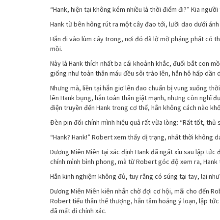
“Hank, hiện tại không kém nhiều là thời điểm đi?” Kia người 
Hank từ bên hông rút ra một cây đao tới, lưỡi dao dưới ánh 
Hắn đi vào lùm cây trong, nơi đó đã lờ mờ phảng phất có th
mồi.
Này là Hank thích nhất ba cái khoảnh khắc, đuổi bắt con m
giống như toàn thân máu đều sôi trào lên, hắn hô hấp dần 
Nhưng mà, liền tại hắn giơ lên đao chuẩn bị vung xuống thờ
lên Hank bụng, hắn toàn thân giật mạnh, nhưng còn nghĩ đ
điện truyền đến Hank trong cơ thể, hắn không cách nào khố
Đèn pin đối chính mình hiệu quả rất vừa lòng: “Rất tốt, thủ 
“Hank? Hank!” Robert xem thấy dị trạng, nhất thời không 
Dương Miên Miên tại xác định Hank đã ngất xỉu sau lập tức
chính mình bình phong, mà từ Robert góc độ xem ra, Hank 
Hắn kinh nghiệm không đủ, tuy rằng có súng tại tay, lại nh
Dương Miên Miên kiên nhẫn chờ đợi cơ hội, mãi cho đến Rob
Robert tiểu thân thể thượng, hắn tâm hoảng ý loạn, lập tứ
đã mất đi chính xác.