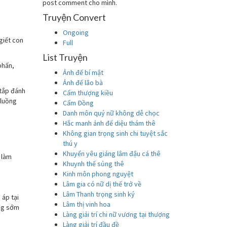
post comment cho mình.
Truyện Convert
Ongoing
iết con
Full
List Truyện
phấn,
Ảnh đế bí mật
Ảnh đế lão bà
 tắp đánh
Cẩm thượng kiều
 luồng
Cẩm Đồng
Danh môn quý nữ không dễ chọc
Hắc manh ảnh đế diệu thám thê
Không gian trọng sinh chi tuyệt sắc
thú y
Khuyển yêu giáng lâm đậu cá thê
 làm
Khuynh thế sủng thê
Kinh môn phong nguyệt
Lâm gia có nữ dị thế trở về
Lâm Thanh trọng sinh ký
 áp tại
Lâm thị vinh hoa
ũng sớm
Làng giải trí chi nữ vương tại thượng
Làng giải trí đầu đề