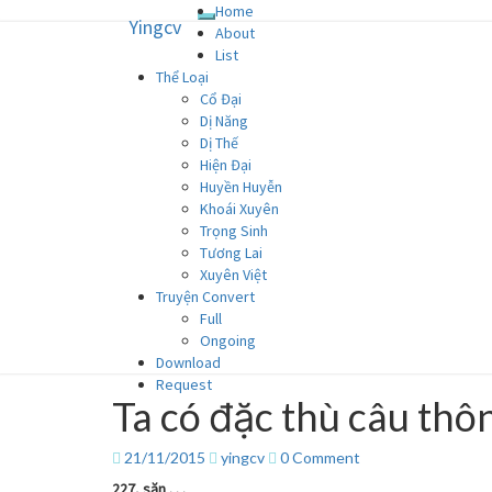
Home
Yingcv
Toggle
Yingcv
Skip
About
navigation
to
List
content
Thể Loại
Truyện ngôn tình convert
Cổ Đại
Dị Năng
Dị Thế
Hiện Đại
Huyền Huyễn
Khoái Xuyên
Trọng Sinh
Tương Lai
Xuyên Việt
Truyện Convert
Full
Ongoing
Download
Request
Ta có đặc thù câu thô
Ta
có
đặc
Comments
21/11/2015
yingcv
0 Comment
thù
227, săn . . .