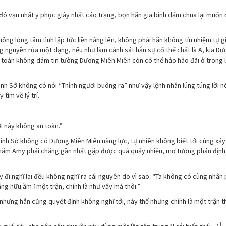
 đó vạn nhất y phục giày nhất cáo trạng, bọn hắn gia bình dấm chua lại muốn
ng lỏng tâm tình lập tức liền nâng lên, không phải hắn không tín nhiệm tự g
óng nguyền rủa một dạng, nếu như làm cảnh sát hắn sự cố thể chất là A, kia D
toàn không dám tin tưởng Dương Miên Miên còn có thể hảo hảo đãi ở trong lề
inh Sở không có nói “Thỉnh ngươi buông ra” như vậy lệnh nhân lúng túng lời nó
tìm về lý trí.
i này không an toàn.”
inh Sở không có Dương Miên Miên năng lực, tự nhiên không biết tới cùng xảy
thăm Amy phải chăng gần nhất gặp được quá quấy nhiễu, mơ tưởng phán định
 đi nghĩ lại đều không nghĩ ra cái nguyên do vì sao: “Ta không có cùng nhân 
ng hữu ầm ĩ một trận, chính là như vậy mà thôi.”
 nhưng hắn cũng quyết định không nghĩ tới, này thế nhưng chính là một trận 