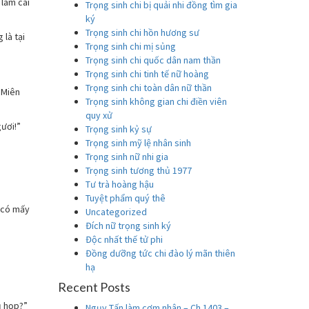
 làm cái
Trọng sinh chi bị quải nhi đồng tìm gia
ký
Trọng sinh chi hồn hương sư
là tại
Trọng sinh chi mị sủng
Trọng sinh chi quốc dân nam thần
Trọng sinh chi tinh tế nữ hoàng
Trọng sinh chi toàn dân nữ thần
 Miên
Trọng sinh không gian chi điền viên
quy xử
ươi!”
Trọng sinh kỷ sự
Trọng sinh mỹ lệ nhân sinh
Trọng sinh nữ nhi gia
Trọng sinh tương thủ 1977
Tư trà hoàng hậu
Tuyệt phẩm quý thê
i có mấy
Uncategorized
Đích nữ trọng sinh ký
Độc nhất thế tử phi
Đồng dưỡng tức chi đào lý mãn thiên
hạ
Recent Posts
ụ họp?”
Ngụy Tấn làm cơm nhân – Ch 1403 –