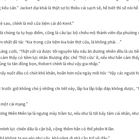
êu săn.” Jacket đại khái là thật sợ bị thiêu cái sạch sẽ, hễ biết thì sẽ nói hễ 
 sao, chính là mở cửa tiệm cái đó Kent.”
là chúng ta tụ họp điểm, cũng là câu lạc bộ chiêu mộ thành viên địa phương 
hất đề tài: “Kia trong cửa tiệm kia bán thịt cừu, là không phải. . .”
ảng cười, “Thật vất vả được tới nguyên liệu nấu ăn đương nhiên đều là ưu tiê
n cảm thấy có tiềm lực nhân thượng đặc chế ‘Thịt cừu’ ờ, nếu như hắn cảm th
chúng ta tân đồng bọn, Robert chính là như vậy gia nhập.”
ấy nuốt đều có chút khó khăn, hoãn hơn nửa ngày mới hỏi: “Vậy các ngươi 
ket trước giờ không chú ý những chi tiết này, lắp ba lắp bắp đáp không được, “
 một cái mạng.”
ng Miên Miên lại là ngưng mày trầm tư, nếu như là tới bảy tám cái nhân, như
mình lực chiến đấu là cặn bã, cộng thêm hắn có thể phiên N lần.
hả không ta xui xẻo như vậy, khả năng đi nhà cầu trở về đâu.”