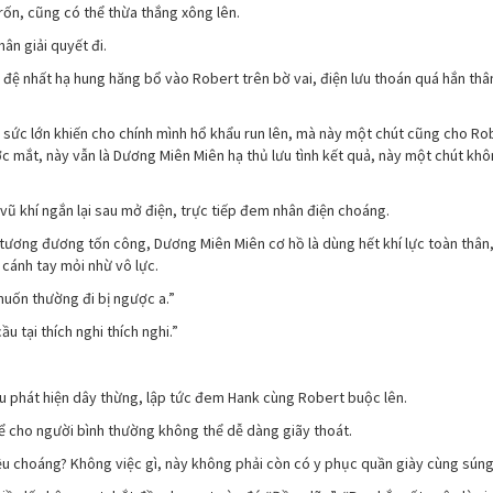
rốn, cũng có thể thừa thắng xông lên.
ân giải quyết đi.
đệ nhất hạ hung hăng bổ vào Robert trên bờ vai, điện lưu thoán quá hắn thân
ra sức lớn khiến cho chính mình hổ khẩu run lên, mà này một chút cũng cho Ro
c mắt, này vẫn là Dương Miên Miên hạ thủ lưu tình kết quả, này một chút kh
ũ khí ngắn lại sau mở điện, trực tiếp đem nhân điện choáng.
n tương đương tốn công, Dương Miên Miên cơ hồ là dùng hết khí lực toàn thân
cánh tay mỏi nhừ vô lực.
 muốn thường đi bị ngược a.”
 tại thích nghi thích nghi.”
sau phát hiện dây thừng, lập tức đem Hank cùng Robert buộc lên.
ể cho người bình thường không thể dễ dàng giãy thoát.
đều choáng? Không việc gì, này không phải còn có y phục quần giày cùng súng