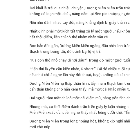
câu
thông
Đại khái là trải qua nhiều chuyện, Dương Miên Miên trốn tr
kỹ
không có loạn một chút, nàng nắm tại đèn pin thượng ngón 
xảo
Nếu như đánh nhau tay đôi, nàng khẳng định bị giây thành cặ
–
Ch
Nhất định phải một kích tất trúng xử lý một người, nếu khô
227
hết thời điểm, liền chỉ có thể nhậm nhân xâu xé.
Bọn hắn đến gần, Dương Miên Miên ngẩng đầu nhìn ánh trăn
thạch trong bóng tối, để tránh bại lộ vị trí.
“Kia con thỏ nhỏ chạy đi nơi đâu?” Trong đó một người tuổ
“Săn thú là yêu cầu kiên nhẫn, Robert.” Cái đó nhiều tuổi c
nếu như chỉ là nghe lần này đối thoại, tuyệt không có cách 
Dương Miên Miên hạ thấp thân hình, lấy nham thạch làm trung
cẩn thận không cho hắn xem thấy, mà một cái khác nhiều tu
Hai người tầm mắt chỉ có một cái điểm mù, nàng yên tĩnh ch
Nhưng mà, có thời điểm đánh trận trên giấy lý luận nhưng
Miên Miên xuất kích, liền nghe thấy nhất tiếng cười khẽ: “Tì
Dương Miên Miên trong lòng hoảng hốt, không kịp nghĩ nhiề
mới chỗ núp.