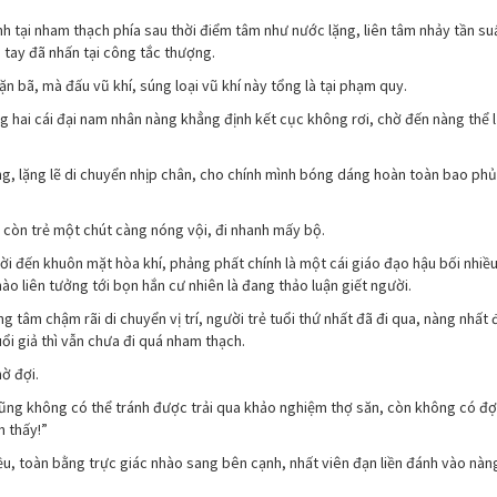
ánh tại nham thạch phía sau thời điểm tâm như nước lặng, liên tâm nhảy tần su
tay đã nhấn tại công tắc thượng.
n bã, mà đấu vũ khí, súng loại vũ khí này tổng là tại phạm quy.
ng hai cái đại nam nhân nàng khẳng định kết cục không rơi, chờ đến nàng thể 
g, lặng lẽ di chuyển nhịp chân, cho chính mình bóng dáng hoàn toàn bao phủ
i còn trẻ một chút càng nóng vội, đi nhanh mấy bộ.
ười đến khuôn mặt hòa khí, phảng phất chính là một cái giáo đạo hậu bối nhiều 
nào liên tưởng tới bọn hắn cư nhiên là đang thảo luận giết người.
 tâm chậm rãi di chuyển vị trí, người trẻ tuổi thứ nhất đã đi qua, nàng nhất 
ổi giả thì vẫn chưa đi quá nham thạch.
ờ đợi.
 cũng không có thể tránh được trải qua khảo nghiệm thợ săn, còn không có đ
m thấy!”
u, toàn bằng trực giác nhào sang bên cạnh, nhất viên đạn liền đánh vào nàn