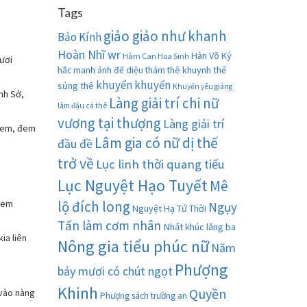
Tags
giảo giảo như khanh
Bảo Kính
Hoàn Nhĩ wr
Hàn Võ Ký
Hàm Can Hoa Sinh
gươi
khuynh thế
hắc manh ảnh đế diệu thám thê
khuyển khuyển
sủng thê
Khuyển yêu giáng
nh Sở,
Làng giải trí chi nữ
lâm đậu cá thê
vương tại thượng
Làng giải trí
 xem, đem
Lâm gia có nữ dị thế
đầu đề
trở về
Lục linh thời quang tiếu
Lục Nguyệt Hạo Tuyết
Mê
 xem
lộ đích long
Ngụy
Nguyệt Hạ Tứ Thời
Tấn làm cơm nhân
Nhất khúc lăng ba
ia liên
Nông gia tiểu phúc nữ
Năm
Phượng
bảy mươi có chút ngọt
Khinh
Quyền
 vào nàng
Phượng sách trường an