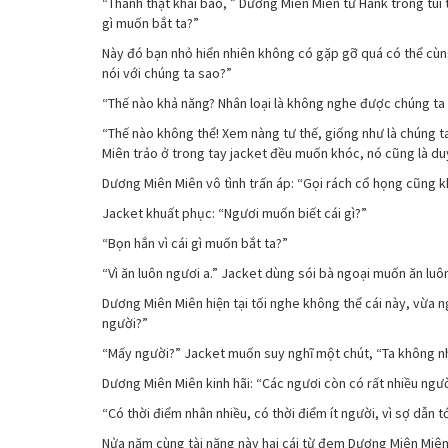
“Thành thật khai báo, ” Dương Miên Miên từ Hank trong túi t
gì muốn bắt ta?”
Này đó bạn nhỏ hiển nhiên không có gặp gỡ quá có thể cùng
nói với chúng ta sao?”
“Thế nào khả năng? Nhân loại là không nghe được chúng ta 
“Thế nào không thể! Xem nàng tư thế, giống như là chúng ta 
Miên trảo ở trong tay jacket đều muốn khóc, nó cũng là du
Dương Miên Miên vô tình trấn áp: “Gọi rách cổ họng cũng k
Jacket khuất phục: “Ngươi muốn biết cái gì?”
“Bọn hắn vì cái gì muốn bắt ta?”
“Vì ăn luôn ngươi a.” Jacket dùng sói bà ngoại muốn ăn luô
Dương Miên Miên hiện tại tối nghe không thể cái này, vừa 
người?”
“Mấy người?” Jacket muốn suy nghĩ một chút, “Ta không nh
Dương Miên Miên kinh hãi: “Các ngươi còn có rất nhiều ngư
“Có thời điểm nhân nhiều, có thời điểm ít người, vì sợ dẫn t
Nửa năm cùng tài năng này hai cái từ đem Dương Miên Miên