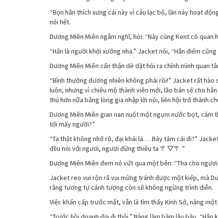
“Bọn hắn thích xưng cái này vì câu lạc bộ, lần này hoạt động k
nói hết.
Dương Miên Miên ngẫm nghĩ, hỏi: “Này cùng Kent có quan hệ
“Hắn là người khởi xướng nha.” Jacket nói, “Hắn điếm cũng 
Dương Miên Miên cẩn thận dè dặt hỏi ra chính mình quan tâm n
“Bình thường đương nhiên không phải rồi!” Jacket rất hào s
luôn, nhưng vì chiêu mộ thành viên mới, lão bản sẽ cho hắ
thú hơn nữa bằng lòng gia nhập lời nói, liền hội trở thành 
Dương Miên Miên gian nan nuốt một ngụm nước bọt, cảm th
tới mấy người?”
“Ta thật không nhớ rõ, đại khái là. . . Bảy tám cái đi?” Jac
đều nói với ngươi, ngươi đừng thiêu ta 〒▽〒 ”
Dương Miên Miên đem nó vứt qua một bên: “Tha cho ngươi
Jacket reo vui rộn rã vui mừng tránh được một kiếp, mà Dươ
rằng tương tự cảnh tượng còn sẽ không ngừng trình diễn.
Việc khẩn cấp trước mắt, vẫn là tìm thấy Kinh Sở, nàng một 
“Trước hồi doanh địa đi thôi.” Nàng lầm bầm lầu bầu, “Hắn k