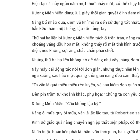
Hiện tại cái này ngàn năm một thuở nháy mắt, có thể chạy t
Dương Miên Miên dùng 0. 1 giây thời gian quyết định đem nh
Nàng bổ nhào qua, đem vũ khí mở ra đến sử dụng tốt nhất, 
hắn kêu thảm một tiếng, lập tức tùng tay.
Thứ hai hạ liền bị Dương Miên Miên tách ở trên trán, nàng 
choáng váng đầu hoa mắt, không thấy rõ mắt tình hình trướ
điện, nếu không sợ rằng chắc chắn phải chết.
Nhưng thứ ba hạ liền không có dễ dàng như vậy, nàng đem v
Này mấy cái động tác nói tới đơn giản, nhưng thực hiện lê
ngã xuống sau hảo một quãng thời gian nàng đều cảm thấy 
“Ta vẫn là quá thiếu thiếu rèn luyện, về sau kiếm đạo quán
Đèn pin trầm tư khoảnh khắc, phụ họa: “Chúng ta còn yêu cầu
Dương Miên Miên: “Cầu không lập kỳ.”
Nàng ói mửa quy ói mửa, vẫn là lắc lắc tay, từ Robert eo 
Kinh Sở giáo quá nàng chuyên nghiệp thắt biện pháp, có th
Nhân buộc hoàn liền phải là thẩm vấn thời gian, hai người 