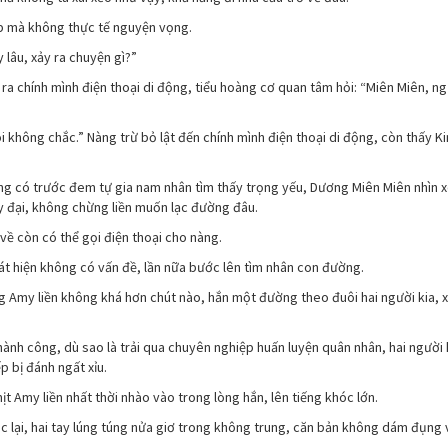
đẹp mà không thực tế nguyện vọng.
y lâu, xảy ra chuyện gì?”
 ra chính mình điện thoại di động, tiểu hoàng cơ quan tâm hỏi: “Miên Miên, n
i không chắc.” Nàng trừ bỏ lật đến chính mình điện thoại di động, còn thấy Ki
không có trước đem tự gia nam nhân tìm thấy trọng yếu, Dương Miên Miên nhìn
ậy đại, không chừng liền muốn lạc đường đâu.
về còn có thể gọi điện thoại cho nàng.
át hiện không có vấn đề, lần nữa bước lên tìm nhân con đường.
g Amy liền không khá hơn chút nào, hắn một đường theo đuôi hai người kia,
thành công, dù sao là trải qua chuyên nghiệp huấn luyện quân nhân, hai người k
p bị đánh ngất xỉu.
t Amy liền nhất thời nhào vào trong lòng hắn, lên tiếng khóc lớn.
c lại, hai tay lúng túng nửa giơ trong không trung, căn bản không dám đụng