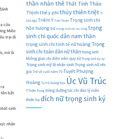
thần nhàn thê
Thất Tinh Thảo
 đánh
thủy thiên triệt
Thịnh thế y phi
Ti
Trọng sinh chi
Triêm Y
tửu ngư
Trăn Thiện
ia cừu
trọng
hồn hương sư
trọng sinh chi mị sủng
ương Miên
sinh chi quốc dân nam thần
u trại đi
Trọng
trọng sinh chi tinh tế nữ hoàng
sinh chi toàn dân nữ thần
trọng sinh
i, mà là
không gian chi điền viên quy xử
Trọng sinh kỷ sự
Trọng sinh mỹ lệ nhân sinh
Trọng sinh nữ nhi
Tuyết Phượng
gia
Trở về cuối năm 70
Úc Vũ Trúc
Hoàng
Tư trà hoàng hậu
 ra
Đồng dưỡng tức chi đào lý mãn
Ý Thiên Trọng
 tên bắt
đích nữ trọng sinh ký
thiên hạ
phát sinh
thực nhân