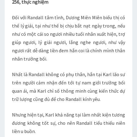
256, thực nghiệm
XẢO
–
Đối với Randall tâm tình, Dương Miên Miên biểu thị có
CH
thể lý giải, tại như thế bị chịu bắt nạt ngày trong, nếu
256
như có một cái so ngươi nhiều tuổi nhân xuất hiện, trợ
giúp ngươi, lý giải ngươi, lắng nghe ngươi, như vậy
ngươi rất dễ dàng liền đem hắn coi là chính mình thân
nhân trưởng bối.
Nhất là Randall không có phụ thân, hắn tại Karl lão sư
trên người cảm nhận đến tới tự nam giới trưởng bối
quan ái, mà Karl chỉ số thông minh cùng kiến thức dự
trữ lượng cũng đủ để cho Randall kính yêu.
Nhưng hiện tại, Karl khả năng tại làm nhất kiện tương
đương không tốt sự, cho nên Randall tiểu thiếu niên
liền u buồn.