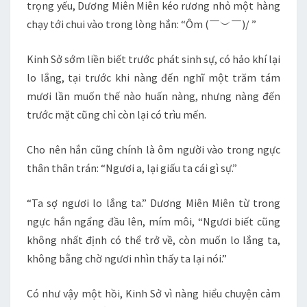
trọng yếu, Dương Miên Miên kéo rương nhỏ một hàng
chạy tới chui vào trong lòng hắn: “Ôm (￣︶￣)/ ”
Kinh Sở sớm liền biết trước phát sinh sự, có hảo khí lại
lo lắng, tại trước khi nàng đến nghĩ một trăm tám
mươi lần muốn thế nào huấn nàng, nhưng nàng đến
trước mặt cũng chỉ còn lại có trìu mến.
Cho nên hắn cũng chính là ôm người vào trong ngực
thân thân trán: “Ngươi a, lại giấu ta cái gì sự.”
“Ta sợ ngươi lo lắng ta.” Dương Miên Miên từ trong
ngực hắn ngẩng đầu lên, mím môi, “Ngươi biết cũng
không nhất định có thể trở về, còn muốn lo lắng ta,
không bằng chờ ngươi nhìn thấy ta lại nói.”
Có như vậy một hồi, Kinh Sở vì nàng hiểu chuyện cảm