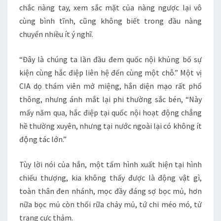
chắc nàng tay, xem sắc mặt của nàng ngược lại vô
cùng bình tĩnh, cũng không biết trong đầu nàng
chuyển nhiều ít ý nghĩ.
“Đây là chúng ta lần đầu đem quốc nội khủng bố sự
kiện cùng hắc điệp liên hệ đến cùng một chỗ.” Một vị
CIA dọ thám viên mở miệng, hắn diện mạo rất phổ
thông, nhưng ánh mắt lại phi thường sắc bén, “Này
mấy năm qua, hắc điệp tại quốc nội hoạt động chẳng
hề thường xuyên, nhưng tại nước ngoài lại có không ít
động tác lớn.”
Tùy lời nói của hắn, một tấm hình xuất hiện tại hình
chiếu thượng, kia không thấy được là động vật gì,
toàn thân đen nhánh, mọc đầy đáng sợ bọc mủ, hơn
nữa bọc mủ còn thối rữa chảy mủ, tứ chi méo mó, tử
trạng cực thảm.