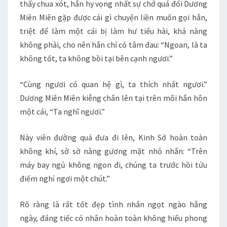
thấy chua xót, hắn hy vọng nhất sự chớ quá đối Dương
Miên Miên gặp được cái gì chuyện liền muốn gọi hắn,
triệt để làm một cái bị làm hư tiểu hài, khả nàng
không phải, cho nên hắn chỉ có tâm đau: “Ngoan, là ta
không tốt, ta không bồi tại bên cạnh ngươi.”
“Cùng ngươi có quan hệ gì, ta thích nhất ngươi.”
Dương Miên Miên kiễng chân lên tại trên môi hắn hôn
một cái, “Ta nghĩ ngươi.”
Này viên đường quả đưa đi lên, Kinh Sở hoàn toàn
không khí, sờ sờ nàng gương mặt nhỏ nhắn: “Trên
máy bay ngủ không ngon đi, chúng ta trước hồi tửu
điếm nghỉ ngơi một chút.”
Rõ ràng là rất tốt đẹp tình nhân ngọt ngào hằng
ngày, đáng tiếc có nhân hoàn toàn không hiểu phong