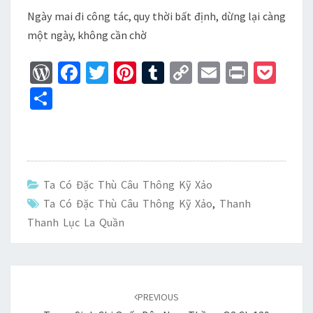
Ngày mai đi công tác, quy thời bất định, dừng lại càng
một ngày, không cần chờ
W
Fa
T
Pi
T
C
E
Pr
P
or
ce
wi
nt
u
o
m
in
oc
S
d
b
tt
er
m
p
ai
t
ke
h
Pr
o
er
es
bl
y
l
t
ar
es
o
t
r
Li
e
s
k
n
Ta Có Đặc Thù Câu Thông Kỹ Xảo
k
Ta Có Đặc Thù Câu Thông Kỹ Xảo
,
Thanh
Thanh Lục La Quần
Post
navigation
PREVIOUS