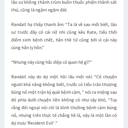
lão sư không thành trùm buôn thuốc phiện thành sát
thủ, cũng là ngậm ngậm đát.
Randall hạ thấp thanh âm: “Ta là về sau mới biết, lão
sư trước đây có cái nữ nhi cũng kêu Kate, tiểu thời
điểm sinh bệnh chết, hắn thê tử cũng bởi vì cái này
cùng hắn ly hôn.”
“Nhưng này cùng hắc điệp có quan hệ gì?”
Randall này do dự một hồi lâu mới nói: “Có chuyện
ngươi khả năng không biết, trước có tiểu trấn thượng
bùng nổ một trận kỳ quái bệnh cảm, ” nói ra miệng sau
đó phía dưới chuyện liền không có như vậy khó, “Tuy
rằng đối ngoại nói chỉ là bình thường bệnh cảm bùng
nổ, nhưng trên thực tế chẳng hề là, này là một lần có
dự mưu ‘Resident Evil’ .”