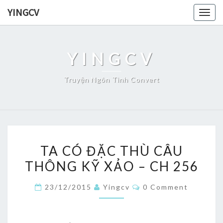
Skip
YINGCV
Togg
to
navig
content
YINGCV
Truyện Ngôn Tình Convert
TA
TA CÓ ĐẶC THÙ CÂU
CÓ
THÔNG KỸ XẢO – CH 256
ĐẶC
THÙ
Comments
23/12/2015
Yingcv
0 Comment
CÂU
THÔNG
KỸ