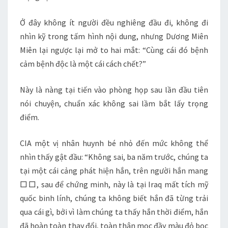
Ở đây không ít người đều nghiêng đầu đi, không đi
nhìn kỹ trong tấm hình nội dung, nhưng Dương Miên
Miên lại ngược lại mở to hai mắt: “Cùng cái đó bệnh
cảm bệnh độc là một cái cách chết?”
Này là nàng tại tiến vào phòng họp sau lần đầu tiên
nói chuyện, chuẩn xác không sai lầm bắt lấy trọng
điểm.
CIA một vị nhân huynh bé nhỏ đến mức không thể
nhìn thấy gật đầu: “Không sai, ba năm trước, chúng ta
tại một cái cảng phát hiện hắn, trên người hắn mang
□□, sau để chứng minh, này là tại Iraq mất tích mỹ
quốc binh lính, chúng ta không biết hắn đã từng trải
qua cái gì, bởi vì làm chúng ta thấy hắn thời điểm, hắn
đã hoàn toàn thay đổi, toàn thân mọc đầy màu đỏ bọc