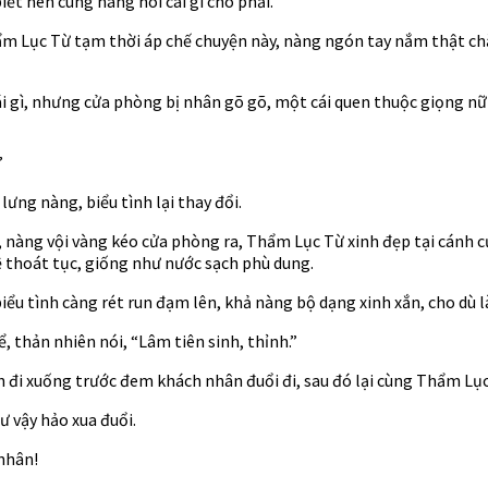
t nên cùng nàng nói cái gì cho phải.
Thẩm Lục Từ tạm thời áp chế chuyện này, nàng ngón tay nắm thật ch
i gì, nhưng cửa phòng bị nhân gõ gõ, một cái quen thuộc giọng nữ 
”
ưng nàng, biểu tình lại thay đổi.
nàng vội vàng kéo cửa phòng ra, Thẩm Lục Từ xinh đẹp tại cánh c
ệ thoát tục, giống như nước sạch phù dung.
ểu tình càng rét run đạm lên, khả nàng bộ dạng xinh xắn, cho dù l
 thản nhiên nói, “Lâm tiên sinh, thỉnh.”
h đi xuống trước đem khách nhân đuổi đi, sau đó lại cùng Thẩm Lụ
 vậy hảo xua đuổi.
nhân!