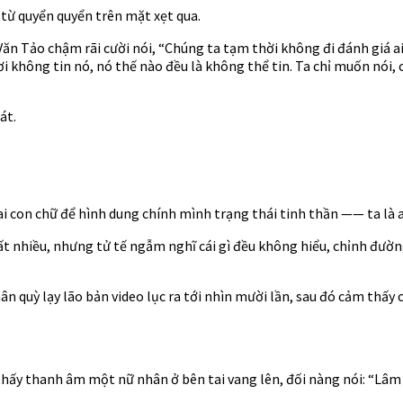
từ quyển quyển trên mặt xẹt qua.
n Tảo chậm rãi cười nói, “Chúng ta tạm thời không đi đánh giá ai 
 không tin nó, nó thế nào đều là không thể tin. Ta chỉ muốn nói, c
át.
 con chữ để hình dung chính mình trạng thái tinh thần —— ta là ai
t nhiều, nhưng tử tế ngẫm nghĩ cái gì đều không hiểu, chỉnh đườn
ân quỳ lạy lão bản video lục ra tới nhìn mười lần, sau đó cảm thấy
hấy thanh âm một nữ nhân ở bên tai vang lên, đối nàng nói: “Lâm đạ