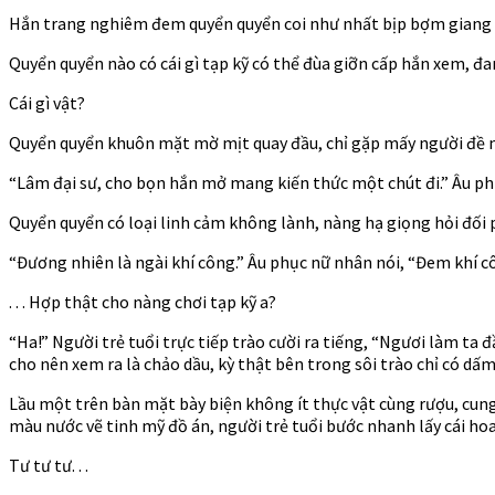
Hắn trang nghiêm đem quyển quyển coi như nhất bịp bợm giang hồ
Quyển quyển nào có cái gì tạp kỹ có thể đùa giỡn cấp hắn xem, đa
Cái gì vật?
Quyển quyển khuôn mặt mờ mịt quay đầu, chỉ gặp mấy người đề nhất
“Lâm đại sư, cho bọn hắn mở mang kiến thức một chút đi.” Âu ph
Quyển quyển có loại linh cảm không lành, nàng hạ giọng hỏi đối p
“Đương nhiên là ngài khí công.” Âu phục nữ nhân nói, “Đem khí c
. . . Hợp thật cho nàng chơi tạp kỹ a?
“Ha!” Người trẻ tuổi trực tiếp trào cười ra tiếng, “Ngươi làm ta 
cho nên xem ra là chảo dầu, kỳ thật bên trong sôi trào chỉ có dấm.
Lầu một trên bàn mặt bày biện không ít thực vật cùng rượu, cung
màu nước vẽ tinh mỹ đồ án, người trẻ tuổi bước nhanh lấy cái h
Tư tư tư. . .