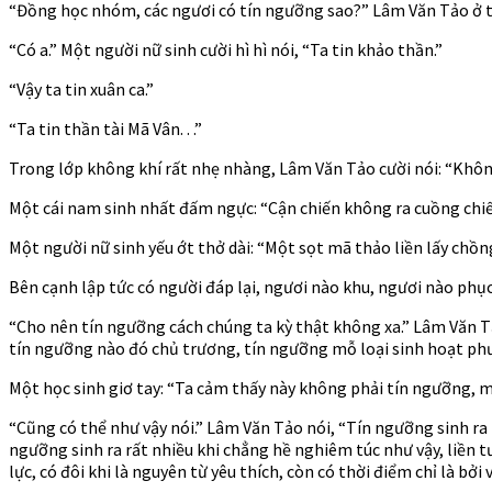
kỹ
“Đồng học nhóm, các ngươi có tín ngưỡng sao?” Lâm Văn Tảo ở tr
xảo
–
“Có a.” Một người nữ sinh cười hì hì nói, “Ta tin khảo thần.”
Ch
“Vậy ta tin xuân ca.”
99
“Ta tin thần tài Mã Vân. . .”
Trong lớp không khí rất nhẹ nhàng, Lâm Văn Tảo cười nói: “Không
Một cái nam sinh nhất đấm ngực: “Cận chiến không ra cuồng chiế
Một người nữ sinh yếu ớt thở dài: “Một sọt mã thảo liền lấy chồn
Bên cạnh lập tức có người đáp lại, ngươi nào khu, ngươi nào phụ
“Cho nên tín ngưỡng cách chúng ta kỳ thật không xa.” Lâm Văn T
tín ngưỡng nào đó chủ trương, tín ngưỡng mỗ loại sinh hoạt phư
Một học sinh giơ tay: “Ta cảm thấy này không phải tín ngưỡng, mà
“Cũng có thể như vậy nói.” Lâm Văn Tảo nói, “Tín ngưỡng sinh ra là
ngưỡng sinh ra rất nhiều khi chẳng hề nghiêm túc như vậy, liền tượ
lực, có đôi khi là nguyên từ yêu thích, còn có thời điểm chỉ là b