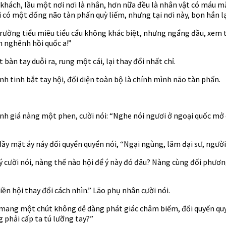
hách, lầu một nơi nơi là nhân, hơn nữa đều là nhân vật có máu mặ
 có một đống não tàn phấn quỳ liếm, nhưng tại nơi này, bọn hắn lại
ờng tiểu miêu tiểu cẩu không khác biệt, nhưng ngẩng đầu, xem thấ
n nghênh hồi quốc a!”
àn tay duỗi ra, rung một cái, lại thay đổi nhất chỉ.
h tinh bắt tay hội, đối diện toàn bộ là chính mình não tàn phấn.
nh giá nàng một phen, cười nói: “Nghe nói ngươi ở ngoại quốc mở 
ầy mặt áy náy đối quyển quyển nói, “Ngại ngùng, lâm đại sư, người
 ý cười nói, nàng thế nào hội để ý này đó đâu? Nàng cùng đối phươn
iền hội thay đổi cách nhìn.” Lão phụ nhân cười nói.
ắn mang một chút không dễ dàng phát giác châm biếm, đối quyển quy
g phải cấp ta tú lưỡng tay?”