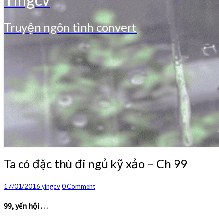
Truyện ngôn tình convert
Ta
Ta có đặc thù đi ngủ kỹ xảo – Ch 99
có
đặc
Comments
17/01/2016
yingcv
0 Comment
thù
đi
99, yến hội . . .
ngủ