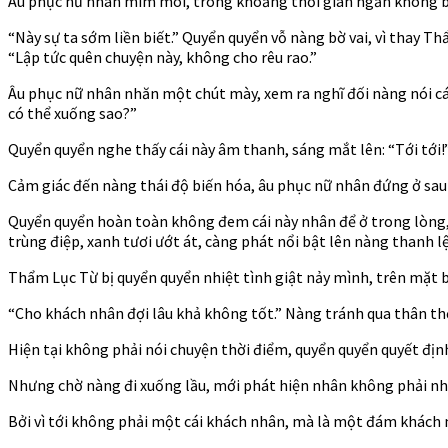
Âu phục nữ nhân mím môi, trong khoảng thời gian ngắn không biế
“Này sự ta sớm liền biết.” Quyển quyển vỗ nàng bờ vai, vì thay 
“Lập tức quên chuyện này, không cho rêu rao.”
Âu phục nữ nhân nhăn một chút mày, xem ra nghĩ đối nàng nói cá
có thể xuống sao?”
Quyển quyển nghe thấy cái này âm thanh, sáng mắt lên: “Tới tới!
Cảm giác đến nàng thái độ biến hóa, âu phục nữ nhân đứng ở sau l
Quyển quyển hoàn toàn không đem cái này nhân để ở trong lòng, 
trùng điệp, xanh tươi ướt át, càng phát nổi bật lên nàng thanh l
Thẩm Lục Từ bị quyển quyển nhiệt tình giật nảy mình, trên mặt bi
“Cho khách nhân đợi lâu khả không tốt.” Nàng tránh qua thân thể,
Hiện tại không phải nói chuyện thời điểm, quyển quyển quyết địn
Nhưng chờ nàng đi xuống lầu, mới phát hiện nhân không phải như
Bởi vì tới không phải một cái khách nhân, mà là một đám khách 