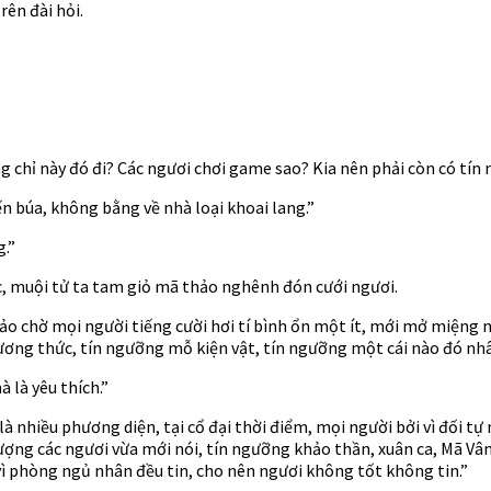
ên đài hỏi.
 chỉ này đó đi? Các ngươi chơi game sao? Kia nên phải còn có tín 
n búa, không bằng về nhà loại khoai lang.”
g.”
c, muội tử ta tam giỏ mã thảo nghênh đón cưới ngươi.
ảo chờ mọi người tiếng cười hơi tí bình ổn một ít, mới mở miệng 
ơng thức, tín ngưỡng mỗ kiện vật, tín ngưỡng một cái nào đó nhân
 là yêu thích.”
 nhiều phương diện, tại cổ đại thời điểm, mọi người bởi vì đối tự n
ng các ngươi vừa mới nói, tín ngưỡng khảo thần, xuân ca, Mã Vân, nh
ởi vì phòng ngủ nhân đều tin, cho nên ngươi không tốt không tin.”