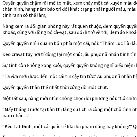
Quyển quyển chậm rãi mở to mắt, xem thấy một cái xuyên màu đen
thân hình, hàng năm bảo trì đói khát trạng thái người mẫu, màu 
tinh ranh có thể làm,
Nàng xem ra đối gian phòng này rất quen thuộc, đem quyển quyển đ
khoác, cùng với đồng bộ cà-vạt, sau đó đi trở về tới, đem áo khoác
Quyển quyển nhìn quanh bốn phía một cái, hỏi: “Thẩm Lục Từ đâ
Đeo cravat tay hơi tí dừng lại một chút, âu phục nữ nhân bình tĩ
Sự tình còn không xong xuôi, quyển quyển không nghĩ biểu hiện đư
“Ta vừa mới được đến một cái tin cậy tin tức.” Âu phục nữ nhân h
Quyển quyển thân thể nhất thời cứng đờ một chút.
Một lát sau, nàng mới nhìn chòng chọc đối phương nói: “Có chứn
“Mấy tháng trước tại bản thị làng du lịch ra cùng một chỗ tình 
nam nhân. . .”
“Kêu Tát Đinh, một cái quốc tế lừa dối phạm đúng hay không?” Q