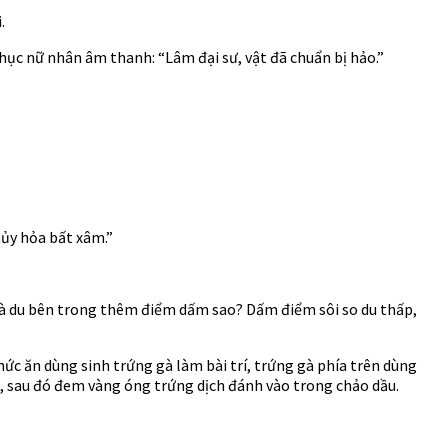
.
phục nữ nhân âm thanh: “Lâm đại sư, vật đã chuẩn bị hảo.”
hủy hỏa bất xâm.”
ải là du bên trong thêm điểm dấm sao? Dấm điểm sôi so du thấp,
ức ăn dùng sinh trứng gà làm bài trí, trứng gà phía trên dùng
p, sau đó đem vàng óng trứng dịch đánh vào trong chảo dầu.