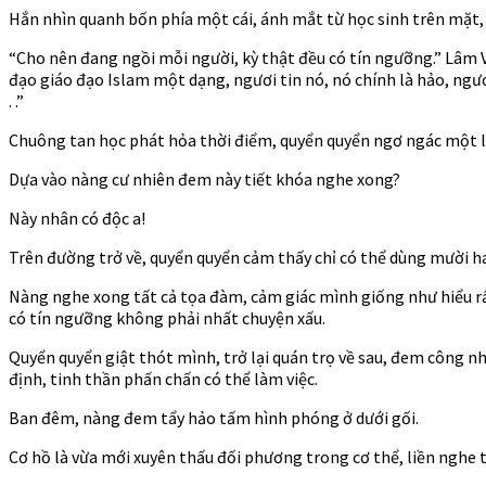
Hắn nhìn quanh bốn phía một cái, ánh mắt từ học sinh trên mặt, 
“Cho nên đang ngồi mỗi người, kỳ thật đều có tín ngưỡng.” Lâm Vă
đạo giáo đạo Islam một dạng, ngươi tin nó, nó chính là hảo, ngươi
. .”
Chuông tan học phát hỏa thời điểm, quyển quyển ngơ ngác một l
Dựa vào nàng cư nhiên đem này tiết khóa nghe xong?
Này nhân có độc a!
Trên đường trở về, quyển quyển cảm thấy chỉ có thể dùng mười hai
Nàng nghe xong tất cả tọa đàm, cảm giác mình giống như hiểu rấ
có tín ngưỡng không phải nhất chuyện xấu.
Quyển quyển giật thót mình, trở lại quán trọ về sau, đem công nh
định, tinh thần phấn chấn có thể làm việc.
Ban đêm, nàng đem tẩy hảo tấm hình phóng ở dưới gối.
Cơ hồ là vừa mới xuyên thấu đối phương trong cơ thể, liền nghe t