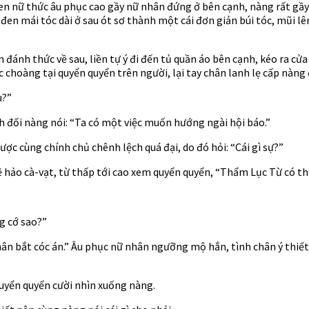
 nữ thức âu phục cao gầy nữ nhân đứng ở bên cạnh, nàng rất gầy r
đen mái tóc dài ở sau ót sơ thành một cái đơn giản búi tóc, mũi 
ánh thức về sau, liền tự ý đi đến tủ quần áo bên cạnh, kéo ra cửa
 choàng tại quyển quyển trên người, lại tay chân lanh lẹ cấp nàng
u?”
nh đối nàng nói: “Ta có một việc muốn hướng ngài hội báo.”
ợc cùng chính chủ chênh lệch quá đại, do đó hỏi: “Cái gì sự?”
ệ hảo cà-vạt, từ thấp tới cao xem quyển quyển, “Thẩm Lục Từ có thể
g cớ sao?”
nhân bắt cóc án.” Âu phục nữ nhân ngưỡng mộ hắn, tình chân ý thiế
uyển quyển cười nhìn xuống nàng.