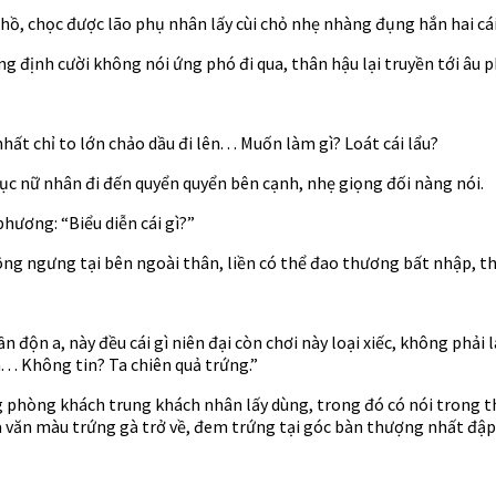
, chọc được lão phụ nhân lấy cùi chỏ nhẹ nhàng đụng hắn hai cái
ng định cười không nói ứng phó đi qua, thân hậu lại truyền tới âu 
 chỉ to lớn chảo dầu đi lên. . . Muốn làm gì? Loát cái lẩu?
ục nữ nhân đi đến quyển quyển bên cạnh, nhẹ giọng đối nàng nói.
hương: “Biểu diễn cái gì?”
ông ngưng tại bên ngoài thân, liền có thể đao thương bất nhập, t
đần độn a, này đều cái gì niên đại còn chơi này loại xiếc, không ph
 . . Không tin? Ta chiên quả trứng.”
 phòng khách trung khách nhân lấy dùng, trong đó có nói trong th
oa văn màu trứng gà trở về, đem trứng tại góc bàn thượng nhất đậ