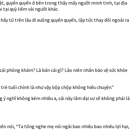
t, quyển quyển ở bên trong thấy mấy người minh tinh, tại địa
 tại quỳ liếm vài người khác.
y từ trên lầu đi xuống quyển quyển, lập tức thay đổi ngoài ra
cái phòng khám? Là bán cái gì? Lão niên nhân bảo vệ sức khỏe
 trẻ tuổi chính là như vậy bộp chộp không hiểu chuyện.”
g ý nghĩ không kém nhiều a, cái này lâm đại sư sẽ không phải là
ển nói, “Ta tổng nghe mẹ nói ngài bao nhiêu bao nhiêu lợi hại,