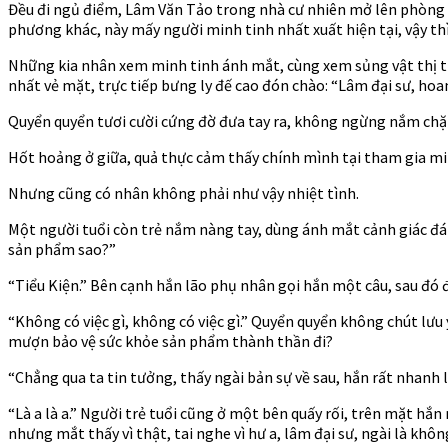
Đều đi ngủ điểm, Lâm Văn Tảo trong nhà cư nhiên mở lên phòng k
phương khác, này mấy người minh tinh nhất xuất hiện tại, vậy thì
Những kia nhân xem minh tinh ánh mắt, cùng xem sủng vật thị trư
nhất vẻ mặt, trực tiếp bưng ly đế cao đón chào: “Lâm đại sư, hoa
Quyển quyển tươi cười cứng đờ đưa tay ra, không ngừng nắm chặt b
Hốt hoảng ở giữa, quả thực cảm thấy chính mình tại tham gia min
Nhưng cũng có nhân không phải như vậy nhiệt tình.
Một người tuổi còn trẻ nắm nàng tay, dùng ánh mắt cảnh giác đá
sản phẩm sao?”
“Tiểu Kiện.” Bên cạnh hắn lão phụ nhân gọi hắn một câu, sau đó đ
“Không có việc gì, không có việc gì.” Quyển quyển không chút lưu
mượn bảo vệ sức khỏe sản phẩm thành thần đi?
“Chẳng qua ta tin tưởng, thấy ngài bản sự về sau, hắn rất nhanh l
“Là a là a.” Người trẻ tuổi cũng ở một bên quấy rối, trên mặt h
nhưng mắt thấy vì thật, tai nghe vì hư a, lâm đại sư, ngài là khôn