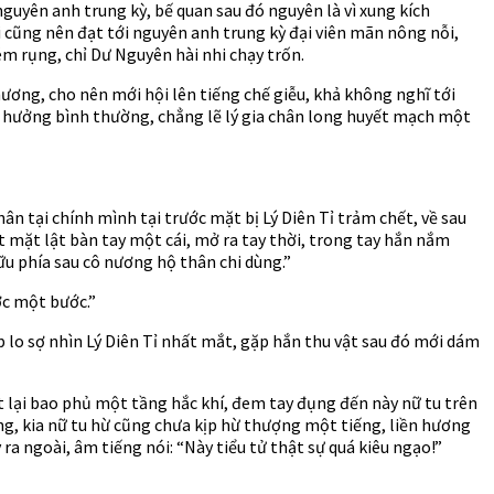
nguyên anh trung kỳ, bế quan sau đó nguyên là vì xung kích
i cũng nên đạt tới nguyên anh trung kỳ đại viên mãn nông nỗi,
ém rụng, chỉ Dư Nguyên hài nhi chạy trốn.
ương, cho nên mới hội lên tiếng chế giễu, khả không nghĩ tới
nh hưởng bình thường, chẳng lẽ lý gia chân long huyết mạch một
ân tại chính mình tại trước mặt bị Lý Diên Tỉ trảm chết, về sau
 mặt lật bàn tay một cái, mở ra tay thời, trong tay hắn nắm
ữu phía sau cô nương hộ thân chi dùng.”
ớc một bước.”
 lo sợ nhìn Lý Diên Tỉ nhất mắt, gặp hắn thu vật sau đó mới dám
t lại bao phủ một tầng hắc khí, đem tay đụng đến này nữ tu trên
ng, kia nữ tu hừ cũng chưa kịp hừ thượng một tiếng, liền hương
a ngoài, âm tiếng nói: “Này tiểu tử thật sự quá kiêu ngạo!”