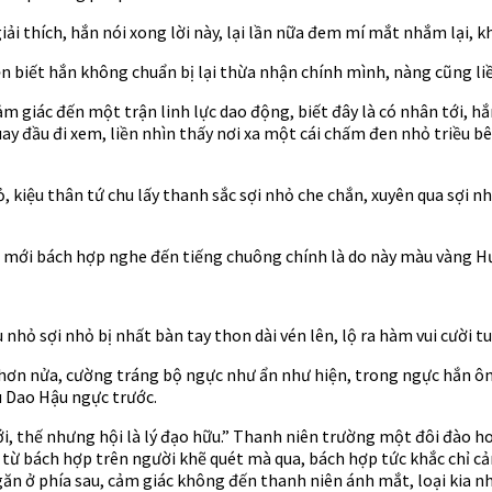
ải thích, hắn nói xong lời này, lại lần nữa đem mí mắt nhắm lại, 
 biết hắn không chuẩn bị lại thừa nhận chính mình, nàng cũng liền
cảm giác đến một trận linh lực dao động, biết đây là có nhân tới,
ay đầu đi xem, liền nhìn thấy nơi xa một cái chấm đen nhỏ triều b
ỏ, kiệu thân tứ chu lấy thanh sắc sợi nhỏ che chắn, xuyên qua sợi
a mới bách hợp nghe đến tiếng chuông chính là do này màu vàng Hư
u nhỏ sợi nhỏ bị nhất bàn tay thon dài vén lên, lộ ra hàm vui cười t
hơn nửa, cường tráng bộ ngực như ẩn như hiện, trong ngực hắn ô
êu Dao Hậu ngực trước.
ới, thế nhưng hội là lý đạo hữu.” Thanh niên trường một đôi đào h
 từ bách hợp trên người khẽ quét mà qua, bách hợp tức khắc chỉ c
ngăn ở phía sau, cảm giác không đến thanh niên ánh mắt, loại kia 