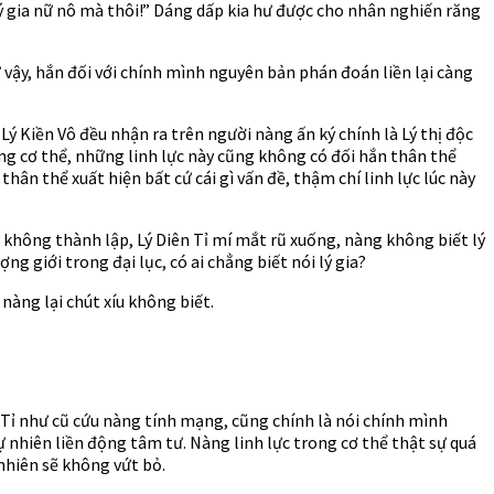
lý gia nữ nô mà thôi!” Dáng dấp kia hư được cho nhân nghiến răng
ư vậy, hắn đối với chính mình nguyên bản phán đoán liền lại càng
ý Kiền Vô đều nhận ra trên người nàng ấn ký chính là Lý thị độc
ong cơ thể, những linh lực này cũng không có đối hắn thân thể
ân thể xuất hiện bất cứ cái gì vấn đề, thậm chí linh lực lúc này
không thành lập, Lý Diên Tỉ mí mắt rũ xuống, nàng không biết lý
 giới trong đại lục, có ai chẳng biết nói lý gia?
 nàng lại chút xíu không biết.
n Tỉ như cũ cứu nàng tính mạng, cũng chính là nói chính mình
ự nhiên liền động tâm tư. Nàng linh lực trong cơ thể thật sự quá
 nhiên sẽ không vứt bỏ.