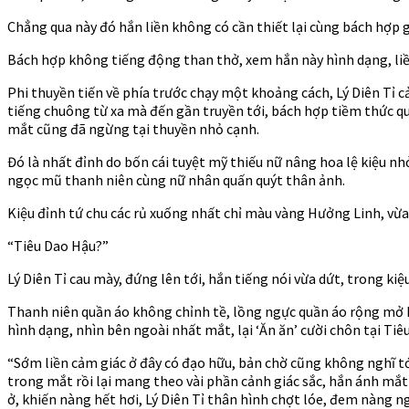
Chẳng qua này đó hắn liền không có cần thiết lại cùng bách hợp gi
Bách hợp không tiếng động than thở, xem hắn này hình dạng, liền
Phi thuyền tiến về phía trước chạy một khoảng cách, Lý Diên Tỉ 
tiếng chuông từ xa mà đến gần truyền tới, bách hợp tiềm thức qu
mắt cũng đã ngừng tại thuyền nhỏ cạnh.
Đó là nhất đỉnh do bốn cái tuyệt mỹ thiếu nữ nâng hoa lệ kiệu nh
ngọc mũ thanh niên cùng nữ nhân quấn quýt thân ảnh.
Kiệu đỉnh tứ chu các rủ xuống nhất chỉ màu vàng Hưởng Linh, vừ
“Tiêu Dao Hậu?”
Lý Diên Tỉ cau mày, đứng lên tới, hắn tiếng nói vừa dứt, trong kiệ
Thanh niên quần áo không chỉnh tề, lồng ngực quần áo rộng mở 
hình dạng, nhìn bên ngoài nhất mắt, lại ‘Ăn ăn’ cười chôn tại Ti
“Sớm liền cảm giác ở đây có đạo hữu, bản chờ cũng không nghĩ t
trong mắt rồi lại mang theo vài phần cảnh giác sắc, hắn ánh mắt
ở, khiến nàng hết hơi, Lý Diên Tỉ thân hình chợt lóe, đem nàng 