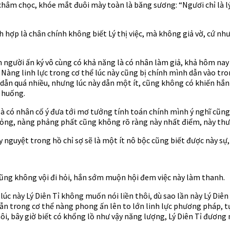
vẻ châm chọc, khóe mắt đuôi mày toàn là băng sương: “Ngươi chỉ là 
ch hợp là chân chính không biết Lý thị việc, mà không giả vờ, cứ nh
người ấn ký vô cùng có khả năng là có nhân làm giả, khả hôm nay L
. Nàng linh lực trong cơ thể lúc này cũng bị chính mình dẫn vào tr
ẫn quá nhiều, nhưng lúc này dẫn một ít, cũng không có khiến hắn th
 huống.
à có nhân cố ý đưa tới mơ tưởng tính toán chính mình ý nghĩ cũng 
 bỏng, nàng phảng phất cũng không rõ ràng này nhất điểm, này thượng
y nguyệt trong hồ chỉ sợ sẽ là một ít nô bộc cũng biết được này sự,
cũng không vội đi hỏi, hắn sớm muộn hội đem việc này làm thanh.
lúc này Lý Diên Tỉ không muốn nói liền thôi, dù sao lần này Lý Diê
dẫn trong cơ thể nàng phong ấn lên to lớn linh lực phương pháp, t
hôi, bây giờ biết có khổng lồ như vậy năng lượng, Lý Diên Tỉ đương