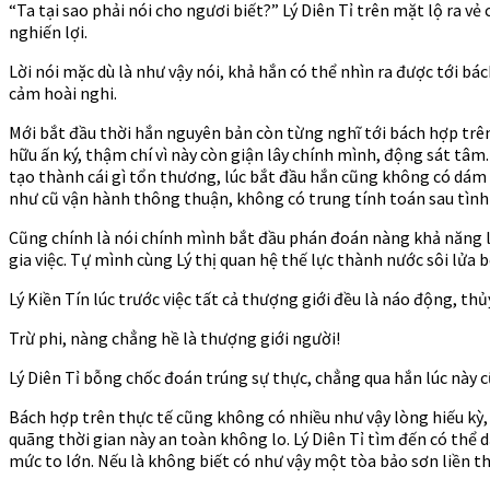
44
“Ta tại sao phải nói cho ngươi biết?” Lý Diên Tỉ trên mặt lộ ra 
Ch
nghiến lợi.
16
–
Lời nói mặc dù là như vậy nói, khả hắn có thể nhìn ra được tới bá
17
cảm hoài nghi.
Mới bắt đầu thời hắn nguyên bản còn từng nghĩ tới bách hợp trên 
hữu ấn ký, thậm chí vì này còn giận lây chính mình, động sát tâm
tạo thành cái gì tổn thương, lúc bắt đầu hắn cũng không có dám d
như cũ vận hành thông thuận, không có trung tính toán sau tình
Cũng chính là nói chính mình bắt đầu phán đoán nàng khả năng l
gia việc. Tự mình cùng Lý thị quan hệ thế lực thành nước sôi lửa
Lý Kiền Tín lúc trước việc tất cả thượng giới đều là náo động, thủ
Trừ phi, nàng chẳng hề là thượng giới người!
Lý Diên Tỉ bỗng chốc đoán trúng sự thực, chẳng qua hắn lúc này 
Bách hợp trên thực tế cũng không có nhiều như vậy lòng hiếu kỳ, 
quãng thời gian này an toàn không lo. Lý Diên Tỉ tìm đến có thể 
mức to lớn. Nếu là không biết có như vậy một tòa bảo sơn liền t