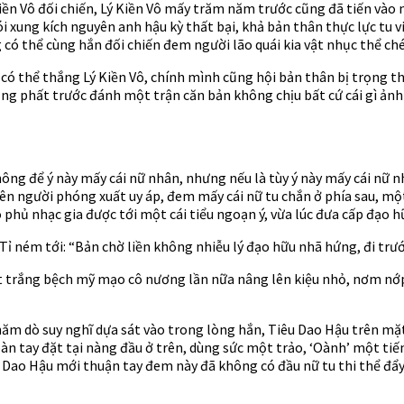
iền Vô đối chiến, Lý Kiền Vô mấy trăm năm trước cũng đã tiến vào 
i xung kích nguyên anh hậu kỳ thất bại, khả bản thân thực lực tu v
 có thể cùng hắn đối chiến đem người lão quái kia vật nhục thể ch
 có thể thắng Lý Kiền Vô, chính mình cũng hội bản thân bị trọng th
hảng phất trước đánh một trận căn bản không chịu bất cứ cái gì ả
hông để ý này mấy cái nữ nhân, nhưng nếu là tùy ý này mấy cái nữ nh
n người phóng xuất uy áp, đem mấy cái nữ tu chắn ở phía sau, một
 phủ nhạc gia được tới một cái tiểu ngoạn ý, vừa lúc đưa cấp đạo h
Tỉ ném tới: “Bản chờ liền không nhiễu lý đạo hữu nhã hứng, đi trư
ặt trắng bệch mỹ mạo cô nương lần nữa nâng lên kiệu nhỏ, nơm nớp
thăm dò suy nghĩ dựa sát vào trong lòng hắn, Tiêu Dao Hậu trên mặ
àn tay đặt tại nàng đầu ở trên, dùng sức một trảo, ‘Oành’ một tiế
Dao Hậu mới thuận tay đem này đã không có đầu nữ tu thi thể đẩy r