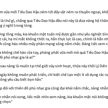
đem vừa mới Tiêu Dao Hậu ném tới đây vật ném ra thuyền ngoại, kh
c là thứ gì, chẳng qua Tiêu Dao Hậu đều nói này là đưa nàng hộ thân
g ý nghĩ trong lòng.
ướng lông mày, kia khuôn mặt tuấn mỹ được gần như yêu nghiệt bì
 cái, hạ mí mắt không thốt ra, hắn thực lực là cao, chính là hắn
nh cũng hảo nhiều mấy phần mạng sống nắm chắc. Đáng tiếc xem ra
 khống chế hảo rửa tay, phảng phất vừa mới mò quá Tiêu Dao Hậu 
ô phủ nhạc gia là ai?”
sau nàng là muốn tại thế giới này sinh hoạt, thừa này thời Lý Diê
ngày không muốn phát triển, chỉ biết chế tạo một ít vô dụng rác 
hông yêu cầu biết bọn hắn.”
 đối với thiên đô phủ nhạc gia cũng đại khái nắm chắc, nàng nhẫn k
ên nhẫn nói xong, liếc mắt nhìn xem nàng, kia khuôn mặt nói không
g chọn.”