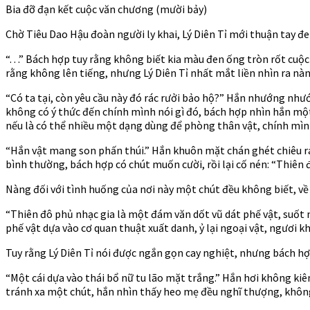
Bia đỡ đạn kết cuộc văn chương (mười bảy)
Chờ Tiêu Dao Hậu đoàn người ly khai, Lý Diên Tỉ mới thuận tay 
“. . .” Bách hợp tuy rằng không biết kia màu đen ống tròn rốt cuộ
rằng không lên tiếng, nhưng Lý Diên Tỉ nhất mắt liền nhìn ra nàn
“Có ta tại, còn yêu cầu này đó rác rưởi bảo hộ?” Hắn nhướng nh
không có ý thức đến chính mình nói gì đó, bách hợp nhìn hắn một
nếu là có thể nhiều một dạng dùng để phòng thân vật, chính mì
“Hắn vật mang son phấn thúi.” Hắn khuôn mặt chán ghét chiêu ra
bình thường, bách hợp có chút muốn cười, rồi lại cố nén: “Thiên đ
Nàng đối với tình huống của nơi này một chút đều không biết, về 
“Thiên đô phủ nhạc gia là một đám văn dốt vũ dát phế vật, suốt 
phế vật dựa vào cơ quan thuật xuất danh, ỷ lại ngoại vật, ngươi k
Tuy rằng Lý Diên Tỉ nói được ngắn gọn cay nghiệt, nhưng bách hợp
“Một cái dựa vào thái bổ nữ tu lão mặt trắng.” Hắn hơi không ki
tránh xa một chút, hắn nhìn thấy heo mẹ đều nghĩ thượng, khôn