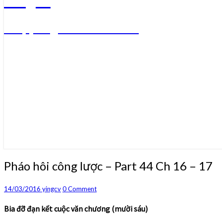
Truyện ngôn tình convert
Pháo
Pháo hôi công lược – Part 44 Ch 16 – 17
hôi
công
Comments
14/03/2016
yingcv
0 Comment
lược
–
Bia đỡ đạn kết cuộc văn chương (mười sáu)
Part