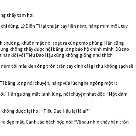
ông thấy tăm hơi.
 chi dùng, Lý Diên Tỉ lại thuận tay liền ném, nàng mím môi, tuy
nh thường, khuôn mặt nói toạc ra cùng trào phúng. Hắn cũng
 nhưng không thấy được hội bằng lòng bảo hộ chính mình. Dù sao
 hắn đối với Tiêu Dao Hậu cũng không giống như thích:
ném tới màu đen ống tròn trên tay dính cái gì thứ không sạch sẽ
n Tỉ bằng lòng nói chuyện, nàng vừa lúc nghe ngóng một ít.
rưởi.” Hắn gương mặt lạnh lùng, nói chuyện nhạt độc: “Một đám
hông được lại hỏi: “Tiêu Dao Hậu lại là ai?”
 ra đẹp mắt. Cảnh cáo bách hợp nói: “Về sau nhìn thấy hắn trốn