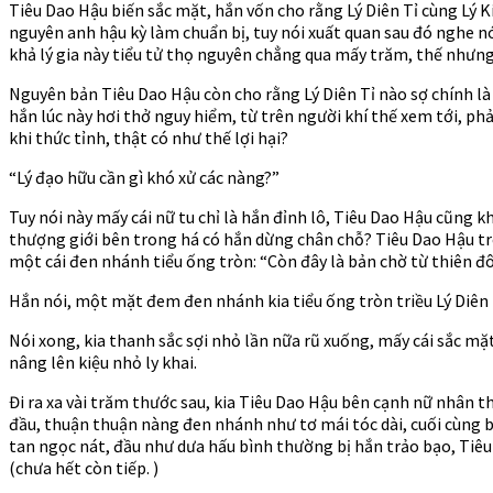
Tiêu Dao Hậu biến sắc mặt, hắn vốn cho rằng Lý Diên Tỉ cùng Lý K
nguyên anh hậu kỳ làm chuẩn bị, tuy nói xuất quan sau đó nghe nó
khả lý gia này tiểu tử thọ nguyên chẳng qua mấy trăm, thế nhưng
Nguyên bản Tiêu Dao Hậu còn cho rằng Lý Diên Tỉ nào sợ chính là
hắn lúc này hơi thở nguy hiểm, từ trên người khí thế xem tới, p
khi thức tỉnh, thật có như thế lợi hại?
“Lý đạo hữu cần gì khó xử các nàng?”
Tuy nói này mấy cái nữ tu chỉ là hắn đỉnh lô, Tiêu Dao Hậu cũng k
thượng giới bên trong há có hắn dừng chân chỗ? Tiêu Dao Hậu trê
một cái đen nhánh tiểu ống tròn: “Còn đây là bản chờ từ thiên đô
Hắn nói, một mặt đem đen nhánh kia tiểu ống tròn triều Lý Diên 
Nói xong, kia thanh sắc sợi nhỏ lần nữa rũ xuống, mấy cái sắc m
nâng lên kiệu nhỏ ly khai.
Đi ra xa vài trăm thước sau, kia Tiêu Dao Hậu bên cạnh nữ nhân 
đầu, thuận thuận nàng đen nhánh như tơ mái tóc dài, cuối cùng b
tan ngọc nát, đầu như dưa hấu bình thường bị hắn trảo bạo, Tiêu 
(chưa hết còn tiếp. )