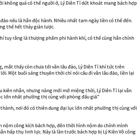
thời không quá có thể người ở, Lý Diên Tỉ dứt khoát mang bách hợp
u đảo nếu là hắn độc hành. Nhiều nhất tam ngày liền có thể đến.
ng thể hết thảy giản lược.
hí tuy rằng là thượng phẩm phi hành khí, có thể cùng hắn chính
 mắt thấy còn chưa tới vân lâu đảo, Lý Diên Tỉ khí tức trên
. Một buổi sáng thuyền thời chỉ nói câu đi vân lâu đảo, liền lại
u kiên nhẫn, nhưng nàng mới mở miệng thời, Lý Diên Tỉ lại vẫn
c lớn nhất phường thị cùng với phòng đấu giá.”
ô thành, nơi đó có thiên dung đại lục lớn nhất phường thị cùng với
ình nộm công kích bách hợp, đến thời hình nộm do chính mình
n hấp thụ linh lực. Này là lần trước bách hợp bị Lý Kiền Vô công