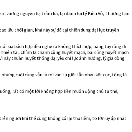
m vương nguyên hạ trảm lùi, lại đánh lui Lý Kiền Vô, Thương Lan
ao lâu thời gian, khả này sự đã tại thiên dung đại lục truyền
 nói kia bách hợp đều nghe ra không thích hợp, nàng tuy rằng đi
a thiên tài, chính là thành cũng huyết mạch, bại cũng huyết mạch.
vì này thuần huyết thống đại yêu chi lực ảnh hưởng, lý gia dòng
ĩ, nhưng cuối cùng vẫn là rơi vào tự giết lẫn nhau kết cục, tổng là
xuống, rất có một lời không hợp liền muốn động thủ tư thế,
rên người khí thế cũng không có lại thu liễm, to lớn uy áp nhất