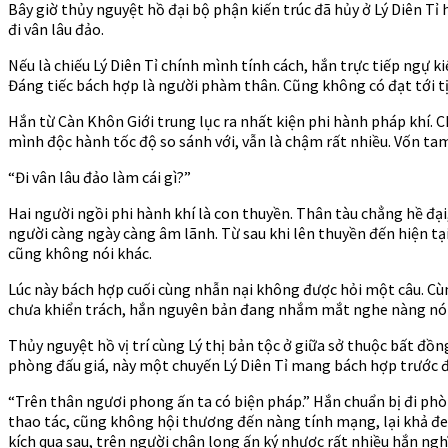
Bây giờ thủy nguyệt hồ đại bộ phận kiến trúc đã hủy ở Lý Diên Tỉ
đi vân lâu đảo.
Nếu là chiếu Lý Diên Tỉ chính mình tính cách, hắn trực tiếp ngự k
Đáng tiếc bách hợp là người phàm thân. Cũng không có đạt tới tị
Hắn từ Càn Khôn Giới trung lục ra nhất kiện phi hành pháp khí. 
mình độc hành tốc độ so sánh với, vẫn là chậm rất nhiều. Vốn ta
“Đi vân lâu đảo làm cái gì?”
Hai người ngồi phi hành khí là con thuyền. Thân tàu chẳng hề đại
người càng ngày càng âm lãnh. Từ sau khi lên thuyền đến hiện tại,
cũng không nói khác.
Lúc này bách hợp cuối cùng nhẫn nại không được hỏi một câu. Cùn
chưa khiển trách, hắn nguyên bản đang nhắm mắt nghe nàng nói ch
Thủy nguyệt hồ vị trí cùng Lý thị bản tộc ở giữa sở thuộc bất đồn
phòng đấu giá, này một chuyến Lý Diên Tỉ mang bách hợp trước đi v
“Trên thân ngươi phong ấn ta có biện pháp.” Hắn chuẩn bị đi ph
thao tác, cũng không hội thương đến nàng tính mạng, lại khả đem
kích qua sau, trên người chân long ấn ký nhược rất nhiều hắn ng