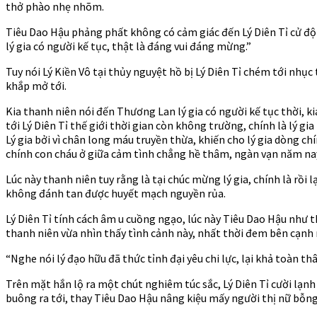
thở phào nhẹ nhõm.
Tiêu Dao Hậu phảng phất không có cảm giác đến Lý Diên Tỉ cử độ
lý gia có người kế tục, thật là đáng vui đáng mừng.”
Tuy nói Lý Kiền Vô tại thủy nguyệt hồ bị Lý Diên Tỉ chém tới nhục 
khắp mở tới.
Kia thanh niên nói đến Thương Lan lý gia có người kế tục thời, 
tới Lý Diên Tỉ thế giới thời gian còn không trường, chính là lý 
Lý gia bởi vì chân long máu truyền thừa, khiến cho lý gia dòng c
chính con cháu ở giữa cảm tình chẳng hề thâm, ngàn vạn năm nay
Lúc này thanh niên tuy rằng là tại chúc mừng lý gia, chính là rồi lạ
không đánh tan được huyết mạch nguyền rủa.
Lý Diên Tỉ tính cách âm u cuồng ngạo, lúc này Tiêu Dao Hậu như 
thanh niên vừa nhìn thấy tình cảnh này, nhất thời đem bên cạnh 
“Nghe nói lý đạo hữu đã thức tỉnh đại yêu chi lực, lại khả toàn t
Trên mặt hắn lộ ra một chút nghiêm túc sắc, Lý Diên Tỉ cười lạnh
buông ra tới, thay Tiêu Dao Hậu nâng kiệu mấy người thị nữ bỗng