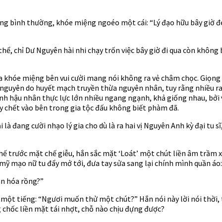
ng bình thường, khóe miệng ngoéo một cái: “Lý đạo hữu bây giờ đe
thể, chỉ Dư Nguyên hài nhi chạy trốn việc bây giờ đi qua còn không b
kia khóe miệng bên vui cười mang nói không ra vẻ châm chọc. Giọng
gia nguyên do huyết mạch truyền thừa nguyên nhân, tuy rằng nhiều r
hính hậu nhân thực lực lớn nhiều ngang ngạnh, khả giống nhau, bởi 
 chết vào bên trong gia tộc đấu không biết phàm đã.
i là đang cười nhạo lý gia cho dù là ra hai vị Nguyên Anh kỳ đại tu s
thế trước mặt chế giễu, hắn sắc mặt ‘Loát’ một chút liền âm trầm 
mỹ mạo nữ tu đẩy mở tới, đưa tay sửa sang lại chính mình quần áo:
hân hóa rồng?”
 một tiếng: “Ngươi muốn thử một chút?” Hắn nói này lời nói thời, t
 chốc liền mặt tái nhợt, chỗ nào chịu đựng được?