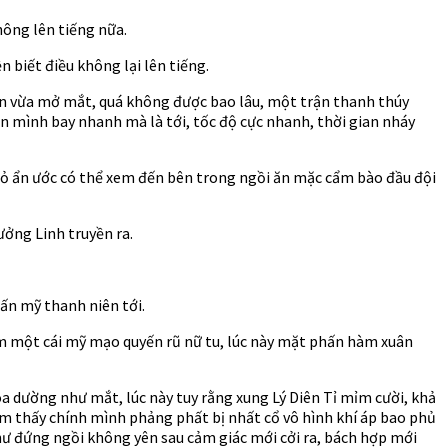
không lên tiếng nữa.
 biết điều không lại lên tiếng.
 hắn vừa mở mắt, quá không được bao lâu, một trận thanh thúy
ên mình bay nhanh mà là tới, tốc độ cực nhanh, thời gian nháy
 nhỏ ẩn ước có thể xem đến bên trong ngồi ăn mặc cẩm bào đầu đội
ởng Linh truyền ra.
uấn mỹ thanh niên tới.
m một cái mỹ mạo quyến rũ nữ tu, lúc này mặt phấn hàm xuân
oa dường như mắt, lúc này tuy rằng xung Lý Diên Tỉ mỉm cười, khả
ảm thấy chính mình phảng phất bị nhất cổ vô hình khí áp bao phủ
như đứng ngồi không yên sau cảm giác mới cởi ra, bách hợp mới