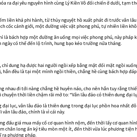
 hóa ra đại yêu nguyên hình cùng Lý Kiền Vô đối chiến ở dưới, tạm 
iếm liền khả phi hành, từ thủy nguyệt hồ xuất phát đi trước vân lâ
ch cốc cảnh giới, một đường việc vặt phong phú, tự nhiên liền khô
Chỉ là bách hợp một đường ăn uống mọi việc phong phú, này pháp k
m ngày có thể đến lộ trình, hung bạo kéo trường nửa tháng.
, chỉ dung hạ được hai người ngồi xếp bằng mặt đối mặt ngồi xuống,
 hắn đều là tại một mình ngồi thiền, chẳng hề cùng bách hợp đáp lời
g nhau đi tới nàng chẳng hề huyên náo, cho nên hắn tuy rằng thiế
uyện thời liền chậm rãi mở to: “Vân lâu đảo có thiên dung đại lụ
g đại lục, vân lâu đảo là thiên dung trong đại lục phồn hoa nhất đ
ân lâu đảo, chính là vì cái này.
òng đấu giá mua mấy cổ cơ quan hình nộm, đến thời lấy cơ quan h
 chân long ấn ký tiêu mòn một ít, đến thời vừa lúc phương tiện hắ
hĩ ra phương pháp.