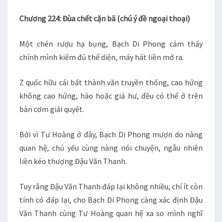
–
Chương 224: Đùa chết cặn bã (chú ý đề ngoại thoại)
Q2
CH
Một chén rượu hạ bụng, Bạch Di Phong cảm thấy
224
chính mình kiếm đủ thể diện, máy hát liền mở ra.
Z quốc hữu cái bất thành văn truyền thống, cao hứng
không cao hứng, hảo hoặc giả hư, đều có thể ở trên
bàn cơm giải quyết.
Bởi vì Tư Hoàng ở đây, Bạch Di Phong mượn do nàng
quan hệ, chủ yếu cùng nàng nói chuyện, ngẫu nhiên
liền kéo thượng Đậu Văn Thanh.
Tuy rằng Đậu Văn Thanh đáp lại không nhiều, chí ít còn
tính có đáp lại, cho Bạch Di Phong càng xác định Đậu
Văn Thanh cùng Tư Hoàng quan hệ xa so mình nghĩ