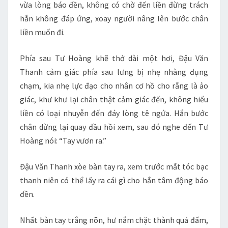
vừa lòng báo đền, không có chờ đến liền đừng trách
hắn không đáp ứng, xoay người nâng lên bước chân
liền muốn đi.
Phía sau Tư Hoàng khẽ thở dài một hơi, Đậu Văn
Thanh cảm giác phía sau lưng bị nhẹ nhàng đụng
chạm, kia nhẹ lực đạo cho nhân cơ hồ cho rằng là ảo
giác, khư khư lại chân thật cảm giác đến, không hiểu
liền có loại nhuyễn đến đáy lòng tê ngứa. Hắn bước
chân dừng lại quay đầu hồi xem, sau đó nghe đến Tư
Hoàng nói: “Tay vươn ra.”
Đậu Văn Thanh xòe bàn tay ra, xem trước mắt tóc bạc
thanh niên có thể lấy ra cái gì cho hắn tâm động báo
đền.
Nhất bàn tay trắng nõn, hư nắm chặt thành quả đấm,