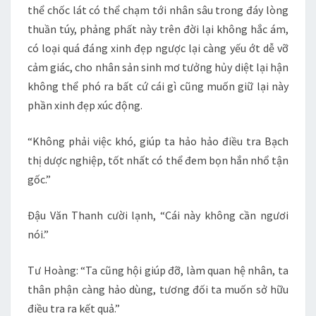
thể chốc lát có thể chạm tới nhân sâu trong đáy lòng
thuần túy, phảng phất này trên đời lại không hắc ám,
có loại quá đáng xinh đẹp ngược lại càng yếu ớt dễ vỡ
cảm giác, cho nhân sản sinh mơ tưởng hủy diệt lại hận
không thể phó ra bất cứ cái gì cũng muốn giữ lại này
phần xinh đẹp xúc động.
“Không phải việc khó, giúp ta hảo hảo điều tra Bạch
thị dược nghiệp, tốt nhất có thể đem bọn hắn nhổ tận
gốc.”
Đậu Văn Thanh cười lạnh, “Cái này không cần ngươi
nói.”
Tư Hoàng: “Ta cũng hội giúp đỡ, làm quan hệ nhân, ta
thân phận càng hảo dùng, tương đối ta muốn sở hữu
điều tra ra kết quả.”