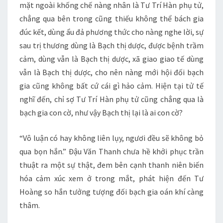
mặt ngoài khống chế nàng nhân là Tư Trí Hàn phụ tử,
chẳng qua bên trong cũng thiếu không thể bách gia
đúc kết, dùng ẩu đả phương thức cho nàng nghe lời, sự
sau trị thương dùng là Bạch thị dược, được bệnh trầm
cảm, dùng vẫn là Bạch thị dược, xã giao giao tế dùng
vẫn là Bạch thị dược, cho nên nàng mới hội đối bạch
gia cũng không bất cứ cái gì hảo cảm. Hiện tại tử tế
nghĩ đến, chỉ sợ Tư Trí Hàn phụ tử cũng chẳng qua là
bạch gia con cờ, như vậy Bạch thị lại là ai con cờ?
“Vô luận có hay không liên lụy, ngươi đều sẽ không bỏ
qua bọn hắn.” Đậu Văn Thanh chưa hề khởi phục trần
thuật ra một sự thật, đem bên cạnh thanh niên biến
hóa cảm xúc xem ở trong mắt, phát hiện đến Tư
Hoàng so hắn tưởng tượng đối bạch gia oán khí càng
thâm.