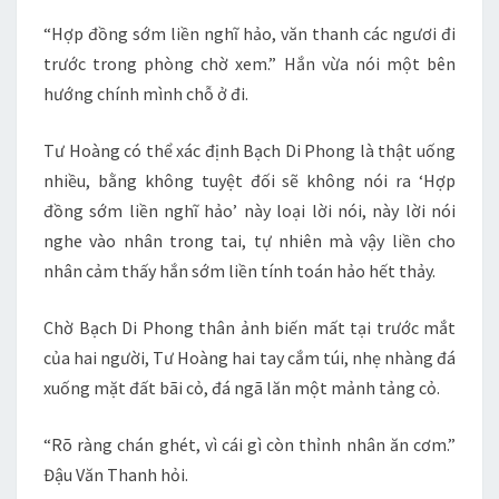
“Hợp đồng sớm liền nghĩ hảo, văn thanh các ngươi đi
trước trong phòng chờ xem.” Hắn vừa nói một bên
hướng chính mình chỗ ở đi.
Tư Hoàng có thể xác định Bạch Di Phong là thật uống
nhiều, bằng không tuyệt đối sẽ không nói ra ‘Hợp
đồng sớm liền nghĩ hảo’ này loại lời nói, này lời nói
nghe vào nhân trong tai, tự nhiên mà vậy liền cho
nhân cảm thấy hắn sớm liền tính toán hảo hết thảy.
Chờ Bạch Di Phong thân ảnh biến mất tại trước mắt
của hai người, Tư Hoàng hai tay cắm túi, nhẹ nhàng đá
xuống mặt đất bãi cỏ, đá ngã lăn một mảnh tảng cỏ.
“Rõ ràng chán ghét, vì cái gì còn thỉnh nhân ăn cơm.”
Đậu Văn Thanh hỏi.