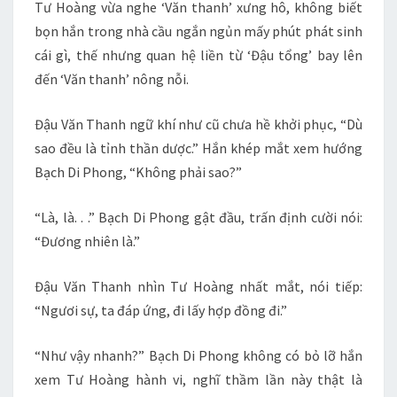
Tư Hoàng vừa nghe ‘Văn thanh’ xưng hô, không biết
bọn hắn trong nhà cầu ngắn ngủn mấy phút phát sinh
cái gì, thế nhưng quan hệ liền từ ‘Đậu tổng’ bay lên
đến ‘Văn thanh’ nông nỗi.
Đậu Văn Thanh ngữ khí như cũ chưa hề khởi phục, “Dù
sao đều là tỉnh thần dược.” Hắn khép mắt xem hướng
Bạch Di Phong, “Không phải sao?”
“Là, là. . .” Bạch Di Phong gật đầu, trấn định cười nói:
“Đương nhiên là.”
Đậu Văn Thanh nhìn Tư Hoàng nhất mắt, nói tiếp:
“Ngươi sự, ta đáp ứng, đi lấy hợp đồng đi.”
“Như vậy nhanh?” Bạch Di Phong không có bỏ lỡ hắn
xem Tư Hoàng hành vi, nghĩ thầm lần này thật là