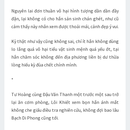
Nguyên lai đơn thuần vô hại hình tượng dần dần đầy
đặn, lại không có cho hắn sản sinh chán ghét, như cũ
cảm thấy này nhân xem được thoải mái, cảnh đẹp ý vui.
Kỳ thật như vậy cũng không sai, chí ít hắn không dùng
lo lắng quá vô hại tiểu vật sinh mệnh quá yếu ớt, tại
hắn chăm sóc không đến địa phương liền bị dư thừa
lòng hiếu kỳ đùa chết chính mình.
*
Tư Hoàng cùng Đậu Văn Thanh một trước một sau trở
lại ăn cơm phòng, Lôi Khiết xem bọn hắn ánh mắt
không che giấu điều tra nghiên cứu, không đợi bao lâu
Bạch Di Phong cũng tới.