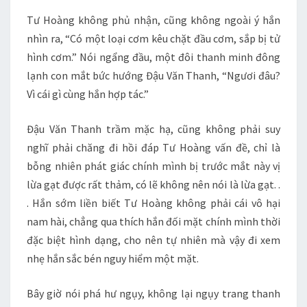
Tư Hoàng không phủ nhận, cũng không ngoài ý hắn
nhìn ra, “Có một loại cơm kêu chặt đầu cơm, sắp bị tử
hình cơm.” Nói ngẩng đầu, một đôi thanh minh đông
lạnh con mắt bức hướng Đậu Văn Thanh, “Ngươi đâu?
Vì cái gì cùng hắn hợp tác.”
Đậu Văn Thanh trầm mặc hạ, cũng không phải suy
nghĩ phải chăng đi hồi đáp Tư Hoàng vấn đề, chỉ là
bỗng nhiên phát giác chính mình bị trước mắt này vị
lừa gạt được rất thảm, có lẽ không nên nói là lừa gạt. .
. Hắn sớm liền biết Tư Hoàng không phải cái vô hại
nam hài, chẳng qua thích hắn đối mặt chính mình thời
đặc biệt hình dạng, cho nên tự nhiên mà vậy đi xem
nhẹ hắn sắc bén nguy hiểm một mặt.
Bây giờ nói phá hư ngụy, không lại ngụy trang thanh