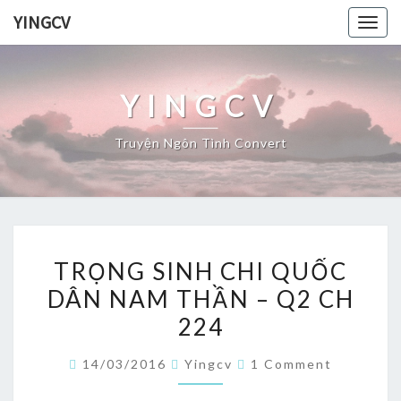
Skip
YINGCV
Togg
to
navig
content
YINGCV
Truyện Ngôn Tình Convert
TRỌNG
TRỌNG SINH CHI QUỐC
SINH
DÂN NAM THẦN – Q2 CH
CHI
224
QUỐC
DÂN
Comments
14/03/2016
Yingcv
1 Comment
NAM
THẦN